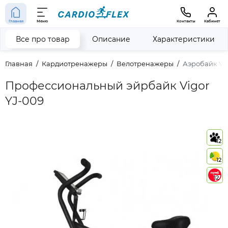
Главная
Меню
Контакты
Кабинет
Все про товар
Описание
Характеристики
Главная
Кардиотренажеры
Велотренажеры
Аэробайк Vig
Профессиональный эйрбайк Vigor
YJ-009
12
12
12