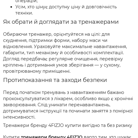
операцій;
Усім, хто цінує доступну ціну й довговічність
техніки.
Як обрати й доглядати за тренажерами
Обираючи тренажер, орієнтуйтеся на цілі: для
схуднення, підтримки форми, набору маси чи
відновлення. Ураховуйте максимальне навантаження,
габарити, тип механізму й особливості комплектації.
Догляд передбачає регулярне очищення, перевірку
кріплень і дотримання умов зберігання — у сухому,
провітрюваному приміщенні.
Протипоказання та заходи безпеки
Перед початком тренувань з навантаженням бажано
проконсультуватися з лікарем, особливо якщо є хронічні
захворювання. Слід уникати перенавантажень,
дотримуватися інструкції та починати заняття з помірної
інтенсивності.
Тренажери бренду 4FIZJO купити вигідно та без ризику
Купити
тренажери бренду 4FIZJO
варто тим, хто шукає