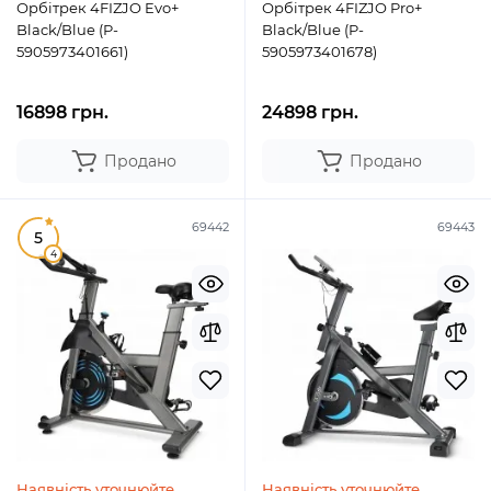
Орбітрек 4FIZJO Evo+
Орбітрек 4FIZJO Pro+
Black/Blue (P-
Black/Blue (P-
5905973401661)
5905973401678)
16898 грн.
24898 грн.
Продано
Продано
69442
69443
5
4
Наявність уточнюйте
Наявність уточнюйте