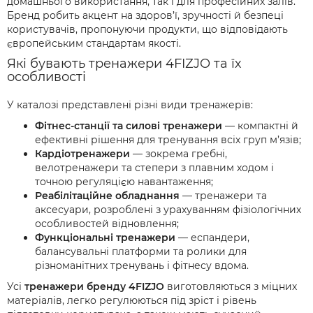
домашнього використання, так і для професійних залів.
Бренд робить акцент на здоров’ї, зручності й безпеці
користувачів, пропонуючи продукти, що відповідають
європейським стандартам якості.
Які бувають тренажери 4FIZJO та їх
особливості
У каталозі представлені різні види тренажерів:
Фітнес-станції та силові тренажери
— компактні й
ефективні рішення для тренування всіх груп м’язів;
Кардіотренажери
— зокрема гребні,
велотренажери та степери з плавним ходом і
точною регуляцією навантаження;
Реабілітаційне обладнання
— тренажери та
аксесуари, розроблені з урахуванням фізіологічних
особливостей відновлення;
Функціональні тренажери
— еспандери,
балансувальні платформи та ролики для
різноманітних тренувань і фітнесу вдома.
Усі
тренажери бренду 4FIZJO
виготовляються з міцних
матеріалів, легко регулюються під зріст і рівень