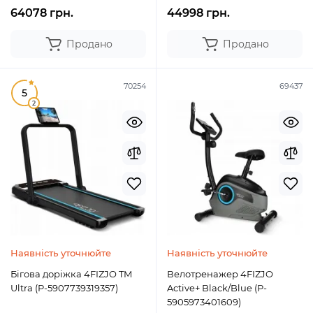
64078 грн.
44998 грн.
Продано
Продано
70254
69437
5
2
Наявність уточнюйте
Наявність уточнюйте
Бігова доріжка 4FIZJO TM
Велотренажер 4FIZJO
Ultra (P-5907739319357)
Active+ Black/Blue (P-
5905973401609)