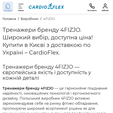
Головна
Меню
Контакти
Кабінет
Головна
Виробник
4FIZJO
Тренажери бренду 4FIZJO.
Широкий вибір, доступна ціна!
Купити в Києві з доставкою по
Україні – CardioFlex.
Тренажери бренду 4FIZJO —
європейська якість і доступність у
кожній деталі
Тренажери бренду 4FIZJO
— це гармонійне поєднання
надійності, інноваційних технологій і ергономічного
дизайну. Польський виробник 4FIZJO активно
зарекомендував себе на ринку фітнес-обладнання,
пропонуючи широкий асортимент рішень як для