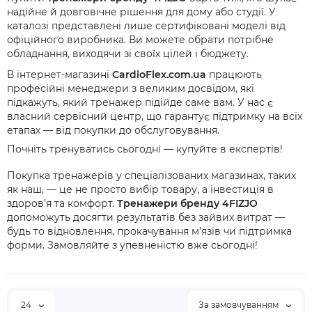
надійне й довговічне рішення для дому або студії. У
каталозі представлені лише сертифіковані моделі від
офіційного виробника. Ви можете обрати потрібне
обладнання, виходячи зі своїх цілей і бюджету.
В інтернет-магазині
CardioFlex.com.ua
працюють
професійні менеджери з великим досвідом, які
підкажуть, який тренажер підійде саме вам. У нас є
власний сервісний центр, що гарантує підтримку на всіх
етапах — від покупки до обслуговування.
Почніть тренуватись сьогодні — купуйте в експертів!
Покупка тренажерів у спеціалізованих магазинах, таких
як наш, — це не просто вибір товару, а інвестиція в
здоров’я та комфорт.
Тренажери бренду 4FIZJO
допоможуть досягти результатів без зайвих витрат —
будь то відновлення, прокачування м’язів чи підтримка
форми. Замовляйте з упевненістю вже сьогодні!
24
За замовчуванням