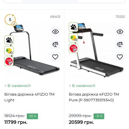
69403
70253
5
2
10
10
10
10
10
10
В наявності
В наявності
Бігова доріжка 4FIZJO TM
Бігова доріжка 4FIZJO TM
Light
Pure (P-5907739319340)
18124 грн.
29999 грн.
-35 %
-31 %
11799 грн.
20599 грн.