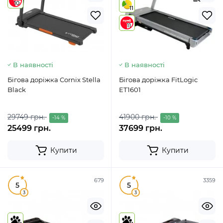
10
11
11
В наявності
В наявності
Бігова доріжка Cornix Stella
Бігова доріжка FitLogic
Black
ET1601
29749 грн.
41900 грн.
-14 %
-10 %
25499 грн.
37699 грн.
Купити
Купити
679
3359
5
5
3
3