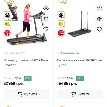
4
3
4
4
4
4
4
4
В наявності
В наявності
Бігова доріжка inSPORTline
Бігова доріжка inSPORTline
Lavister
Tyrion
32588 грн.
17352 грн.
-5 %
-5 %
30959 грн.
16485 грн.
Купити
Купити