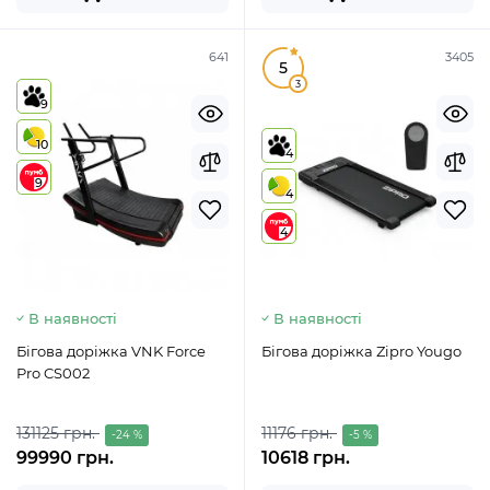
641
3405
5
3
9
10
4
9
4
4
В наявності
В наявності
Бігова доріжка VNK Force
Бігова доріжка Zipro Yougo
Pro CS002
131125 грн.
11176 грн.
-24 %
-5 %
99990 грн.
10618 грн.