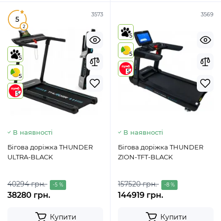
3573
3569
5
2
5
5
5
5
5
5
В наявності
В наявності
Бігова доріжка THUNDER
Бігова доріжка THUNDER
ULTRA-BLACK
ZION-TFT-BLACK
40294 грн.
157520 грн.
-5 %
-8 %
38280 грн.
144919 грн.
Купити
Купити