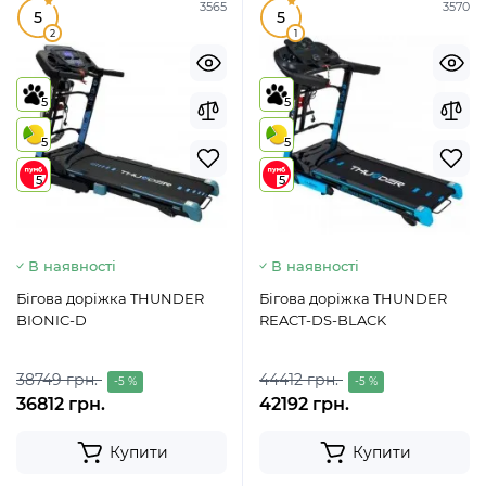
3565
3570
5
5
2
1
5
5
5
5
5
5
В наявності
В наявності
Бігова доріжка THUNDER
Бігова доріжка THUNDER
BIONIC-D
REACT-DS-BLACK
38749 грн.
44412 грн.
-5 %
-5 %
36812 грн.
42192 грн.
Купити
Купити