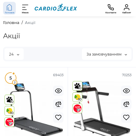
Головна
Меню
Контакти
Кабінет
Головна
Акції
Акції
24
За замовчуванням
69403
70253
5
2
10
10
10
10
10
10