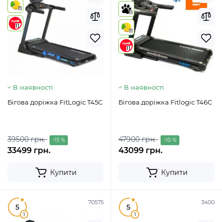
11
11
11
11
11
В наявності
В наявності
Бігова доріжка FitLogic T45C
Бігова доріжка Fitlogic T46C
39500 грн.
47900 грн.
-15 %
-10 %
33499 грн.
43099 грн.
Купити
Купити
70575
3400
5
5
1
1