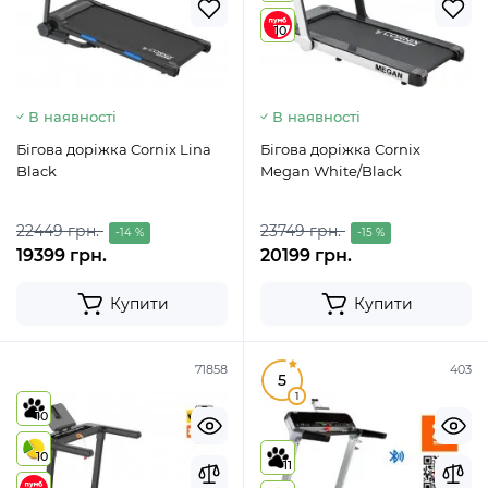
10
В наявності
В наявності
Бігова доріжка Cornix Lina
Бігова доріжка Cornix
Black
Megan White/Black
22449 грн.
23749 грн.
-14 %
-15 %
19399 грн.
20199 грн.
Купити
Купити
71858
403
5
1
10
10
11