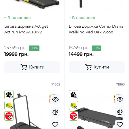
В наявності
В наявності
Бігова доріжка Actiget
Бігова доріжка Cornix Diana
Actirun Pro ACT0172
Walking Pad Oak Wood
24349 грн.
15749 грн.
-18 %
-8 %
19999 грн.
14499 грн.
Купити
Купити
71862
71863
10
10
10
10
10
10