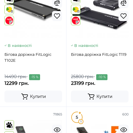
11
11
11
11
11
11
В наявності
В наявності
Бігова доріжка FitLogic
Бігова доріжка FitLogic T119
T102E
14490 грн.
25800 грн.
-15 %
-10 %
12299 грн.
23199 грн.
Купити
Купити
71865
600
5
1
11