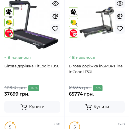
11
4
11
4
11
4
В наявності
В наявності
Бігова доріжка FitLogic T950
Бігова доріжка inSPORTline
inCondi T50i
41900 грн.
69235 грн.
-10 %
-5 %
37699 грн.
65774 грн.
Купити
Купити
628
3390
5
5