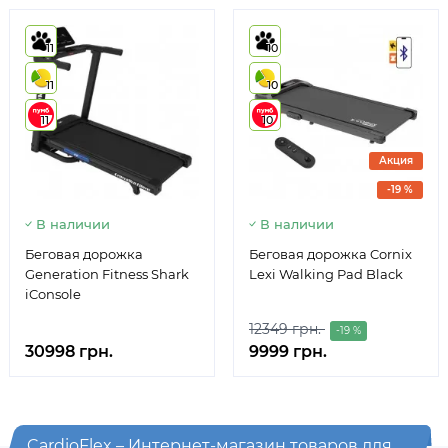
11
10
11
10
11
10
Акция
-19 %
В наличии
В наличии
Беговая дорожка
Беговая дорожка Cornix
Generation Fitness Shark
Lexi Walking Pad Black
iConsole
12349 грн.
-19 %
30998 грн.
9999 грн.
CardioFlex – Интернет-магазин товаров для