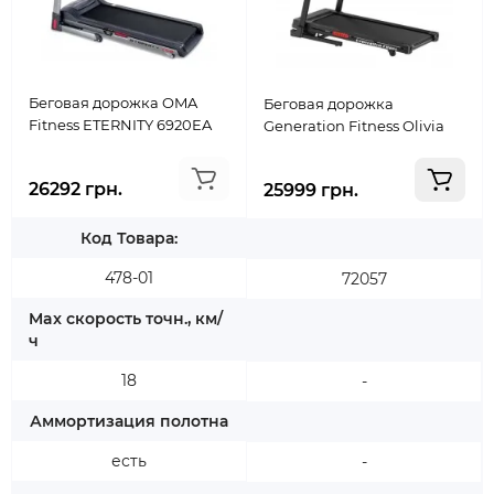
Беговая дорожка OMA
Беговая дорожка
Fitness ETERNITY 6920EA
Generation Fitness Olivia
26292 грн.
25999 грн.
Код Товара:
478-01
72057
Max скорость точн., км/
ч
18
-
Аммортизация полотна
есть
-