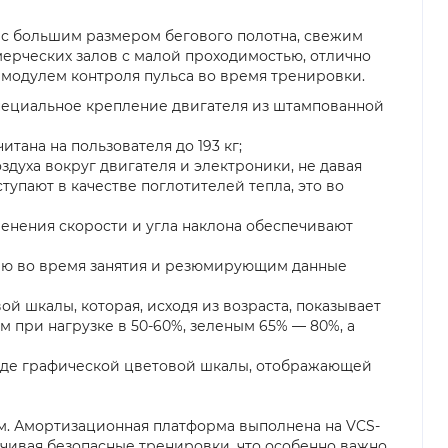
rit с большим размером бегового полотна, свежим
мерческих залов с малой проходимостью, отлично
модулем контроля пульса во время тренировки.
 Специальное крепление двигателя из штампованной
ана на пользователя до 193 кг;
духа вокруг двигателя и электроники, не давая
упают в качестве поглотителей тепла, это во
енения скорости и угла наклона обеспечивают
ию во время занятия и резюмирующим данные
й шкалы, которая, исходя из возраста, показывает
 при нагрузке в 50-60%, зеленым 65% — 80%, а
виде графической цветовой шкалы, отображающей
см. Амортизационная платформа выполнена на VCS-
чивая безопасные тренировки, что особенно важно