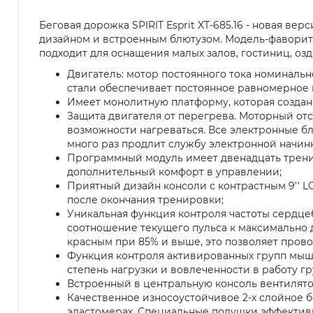
Беговая дорожка SPIRIT Esprit XT-685.16 - новая ве
дизайном и встроенным блютузом. Модель-фаворит,
подходит для оснащения малых залов, гостиниц, о
Двигатель: мотор постоянного тока номинальн
стали обеспечивает постоянное равномерное н
Имеет монолитную платформу, которая создана
Защита двигателя от перегрева. Моторный отс
возможности нагреваться. Все электронные бл
много раз продлит службу электронной начин
Программный модуль имеет двенадцать тренир
дополнительный комфорт в управлении;
Приятный дизайн консоли с контрастным 9''
после окончания тренировки;
Уникальная функция контроля частоты сердцеб
соотношение текущего пульса к максимально д
красным при 85% и выше, это позволяет пров
Функция контроля активированных групп мышц
степень нагрузки и вовлеченности в работу г
Встроенный в центральную консоль вентилято
Качественное износоустойчивое 2-х слойное б
эластомерах. Специальные подушки эффективн