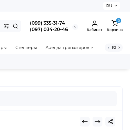
RU
×
0
(099) 335-31-74
(097) 034-20-46
Кабинет
Корзина
еры
Степперы
Аренда тренажеров
1/2
акрыть