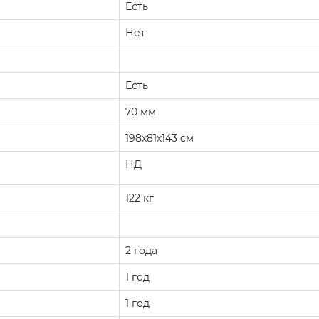
Есть
Нет
Есть
70 мм
198х81х143 см
НД
122 кг
2 года
1 год
1 год