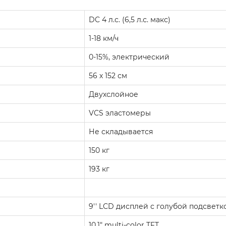
DC 4 л.с. (6,5 л.с. макс)
1-18 км/ч
0-15%, электрический
56 х 152 см
Двухслойное
VCS эластомеры
Не складывается
150 кг
193 кг
9'' LСD дисплей с голубой подсветк
10,1" multi-color TFT