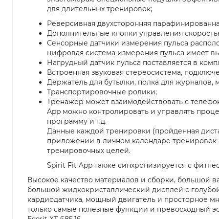
для длительных тренировок;
Реверсивная двухсторонняя парафинированная
Дополнительные кнопки управления скоростью 
Сенсорные датчики измерения пульса располо
цифровая система измерения пульса имеет в
Нагрудный датчик пульса поставляется в комп
Встроенная звуковая стереосистема, подключе
Держатель для бутылки, полка для журналов, 
Транспортировочные ролики;
Тренажер может взаимодействовать с телефона
App можно контролировать и управлять процес
программу и т.д.
Данные каждой тренировки (пройденная дистан
приложении в личном календаре тренировок -
тренировочных целей.
Spirit Fit App также синхронизируется с фитнес 
Высокое качество материалов и сборки, большой 
большой жидкокристаллический дисплей с голубой 
кардиодатчика, мощный двигатель и просторное м
только самые полезные функции и превосходный эс
Esprit XT-685.16