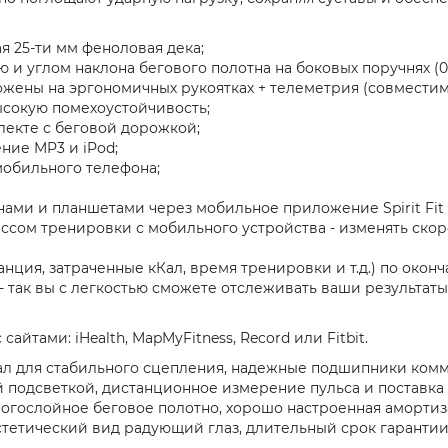
 25-ти мм феноловая дека;
и углом наклона бегового полотна на боковых поручнях (0
жены на эргономичных рукоятках + телеметрия (совместимо
ысокую помехоустойчивость;
лекте с беговой дорожкой;
ние MP3 и iPod;
мобильного телефона;
ми и планшетами через мобильное приложение Spirit Fit A
сом тренировки с мобильного устройства - изменять скор
ция, затраченные кКал, время тренировки и т.д.) по око
 так вы с легкостью сможете отслеживать ваши результаты
сайтами: iHealth, MapMyFitness, Record или Fitbit.
вал для стабильного сцепления, надежные подшипники ком
подсветкой, дистанционное измерение пульса и поставка 
ногослойное беговое полотно, хорошо настроенная аморти
тетический вид радующий глаз, длительный срок гарантии