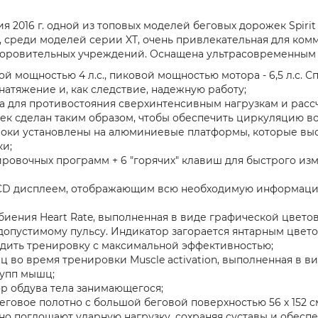
рсия 2016 г. одной из топовых моделей беговых дорожек Spi
 среди моделей серии XT, очень привлекательная для ком
здоровительных учреждений. Оснащена ультрасовременным 
ой мощностью 4 л.с., пиковой мощностью мотора - 6,5 л.с.
атяжение и, как следствие, надежную работу;
 для противостояния сверхинтенсивным нагрузкам и рассчит
ек сделан таким образом, чтобы обеспечить циркуляцию воз
оки установлены на алюминиевые платформы, которые выст
ки;
овочных программ + 6 "горячих" клавиш для быстрого изм
 LCD дисплеем, отображающим всю необходимую информац
иения Heart Rate, выполненная в виде графической цветово
опустимому пульсу. Индикатор загорается янтарным цветом
одить тренировку с максимальной эффективностью;
 во время тренировки Muscle activation, выполненная в 
рупп мышц;
р обдува тела занимающегося;
еговое полотно с большой беговой поверхностью 56 х 152 
о поглощают ударную нагрузку, сохраняя суставы и обеспе