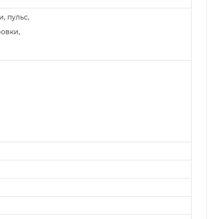
, пульс,
овки,