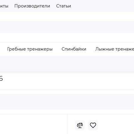
акты
Производители
Статьи
газина
Пожалуйста выберите язык сайта
UA
RU
Гребные тренажеры
Спинбайки
Лыжные тренаж
З
орожка Spirit Esprit XT685.16
6