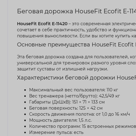
Беговая дорожка HouseFit Ecofit E-1
HouseFit Ecofit E-11420
– это современная электриче
сочетает в себе практичность, удобство и функцио
повышения выносливости. Если вы хотите купить к
Основные преимущества HouseFit Ecofit 
Эта беговая дорожка создана для пользователей, к
универсальной для тренировок разного уровня сло
защитит суставы от излишней нагрузки.
Характеристики беговой дорожки HouseFit
Максимальный вес пользователя: 110 кг
Вес тренажера (нетто/брутто): 42,5/49 кг
Габариты (ДхШхВ): 151 × 71 × 133 см
Беговая поверхность: 125 × 42 см
Скорость движения полотна: от 1,0 до 16 км/ч
Мощность двигателя: 1,5 л.с.
Количество программ: 15 встроенных режимо
Измерение пульса: есть