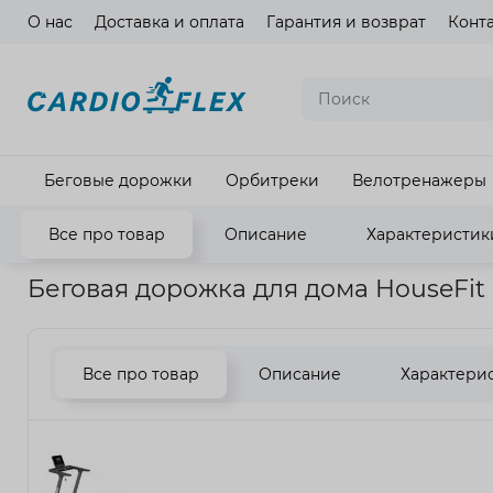
О нас
Доставка и оплата
Гарантия и возврат
Конт
Язык ма
Беговые дорожки
Орбитреки
Велотренажеры
Все про товар
Описание
Характеристик
Главная
Кардиотренажеры
Беговые дорожки
Беговая д
Беговая дорожка для дома HouseFit Ec
Все про товар
Описание
Характери