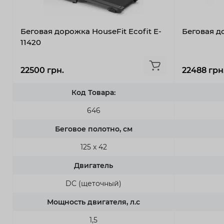
Беговая дорожка HouseFit Ecofit E-
Беговая д
11420
22500 грн.
22488 грн
Код Товара:
646
Беговое полотно, см
125 х 42
Двигатель
DC (щеточный)
Мощность двигателя, л.с
1,5