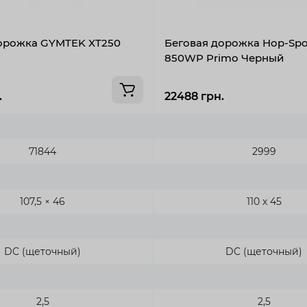
орожка GYMTEK XT250
Беговая дорожка Hop-Spo
850WP Primo Черный
.
22488 грн.
71844
2999
107,5 × 46
110 x 45
DC (щеточный)
DC (щеточный)
2,5
2,5