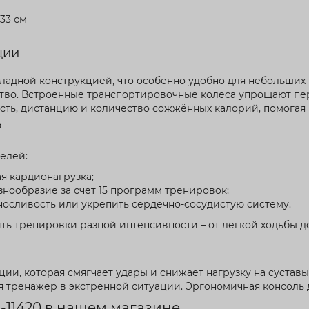
133 см
ции
ладной конструкцией, что особенно удобно для небольши
нство. Встроенные транспортировочные колеса упрощают п
ость, дистанцию и количество сожжённых калорий, помогая
?
елей:
я кардионагрузка;
ообразие за счет 15 программ тренировок;
осливость или укрепить сердечно-сосудистую систему.
ить тренировки разной интенсивности – от лёгкой ходьбы д
ации, которая смягчает удары и снижает нагрузку на суста
ая тренажер в экстренной ситуации. Эргономичная консоль
E-11420 в нашем магазине