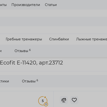
акты
Производители
Статьи
газина
Пожалуйста выберите язык сайта
UA
RU
Гребные тренажеры
Спинбайки
Лыжные тренаж
З
6
и
Отзывы
орожка HouseFit Ecofit E-11420
ofit E-11420, арт.23712
6
стики
Отзывы
5
6