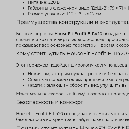
Питание: 220 В
Габариты в сложенном виде (ДхШхВ): 79 × 71 × 
Размер упаковки: 146 × 75,5 × 22 см
Преимущества конструкции и эксплуата
Беговая дорожка
HouseFit Ecofit E-11420
обладает ск
сложить и хранить вертикально, экономя простра
показывает все основные параметры – время, скор
Кому стоит купить HouseFit Ecofit E-11420
Этот тренажер подойдет широкому кругу пользоват
Новичкам, которым нужна простая и безопасна
Опытным пользователям, предпочитающим разн
Людям, желающим сбросить вес, улучшить вын
Максимальная скорость в 16 км/ч позволяет провод
Безопасность и комфорт
HouseFit Ecofit E-11420 оснащена системой амортиз
безопасность во время занятий, мгновенно отключ
Почему стоит купить HouseFit Ecofit 