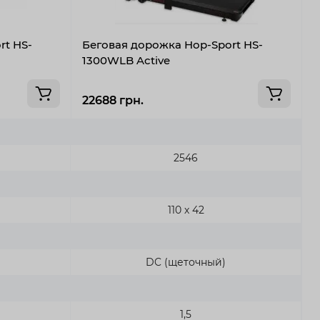
rt HS-
Беговая дорожка Hop-Sport HS-
Б
1300WLB Active
22688 грн.
2
2546
110 х 42
DC (щеточный)
1,5