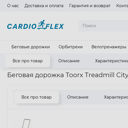
О нас
Доставка и оплата
Гарантия и возврат
Конт
Язык ма
Беговые дорожки
Орбитреки
Велотренажеры
Все про товар
Описание
Характеристик
Главная
Кардиотренажеры
Беговые дорожки
Беговая д
Беговая дорожка Toorx Treadmill Ci
Все про товар
Описание
Характери