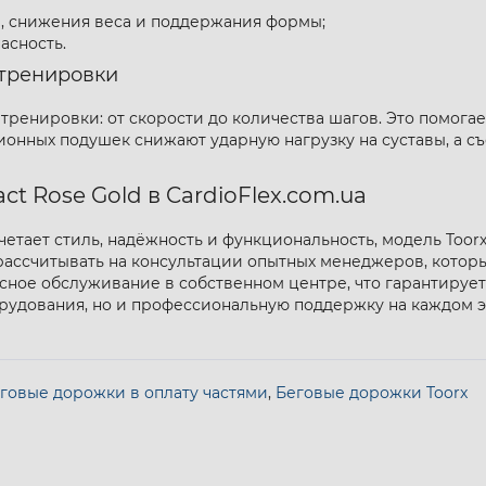
, снижения веса и поддержания формы;
асность.
тренировки
тренировки: от скорости до количества шагов. Это помога
ционных подушек снижают ударную нагрузку на суставы, а 
ct Rose Gold в CardioFlex.com.ua
четает стиль, надёжность и функциональность, модель Toorx
ассчитывать на консультации опытных менеджеров, котор
ное обслуживание в собственном центре, что гарантирует 
борудования, но и профессиональную поддержку на каждом э
еговые дорожки в оплату частями
,
Беговые дорожки Toorx