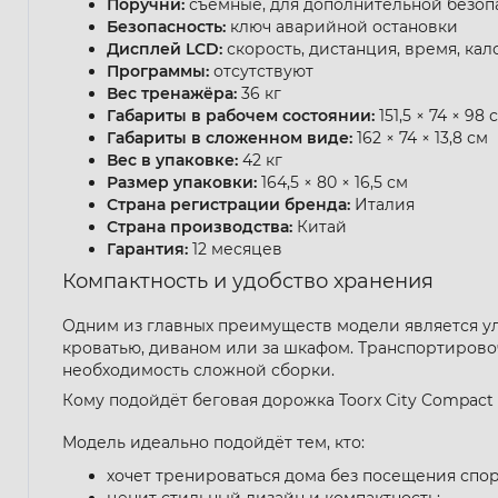
Поручни:
съёмные, для дополнительной безоп
Безопасность:
ключ аварийной остановки
Дисплей LCD:
скорость, дистанция, время, кал
Программы:
отсутствуют
Вес тренажёра:
36 кг
Габариты в рабочем состоянии:
151,5 × 74 × 98 
Габариты в сложенном виде:
162 × 74 × 13,8 см
Вес в упаковке:
42 кг
Размер упаковки:
164,5 × 80 × 16,5 см
Страна регистрации бренда:
Италия
Страна производства:
Китай
Гарантия:
12 месяцев
Компактность и удобство хранения
Одним из главных преимуществ модели является уль
кроватью, диваном или за шкафом. Транспортиров
необходимость сложной сборки.
Кому подойдёт беговая дорожка Toorx City Compact 
Модель идеально подойдёт тем, кто:
хочет тренироваться дома без посещения спор
ценит стильный дизайн и компактность;