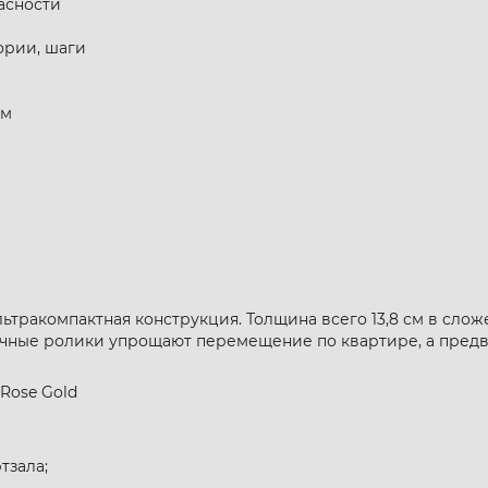
асности
ории, шаги
см
тракомпактная конструкция. Толщина всего 13,8 см в сло
очные ролики упрощают перемещение по квартире, а пред
Rose Gold
тзала;