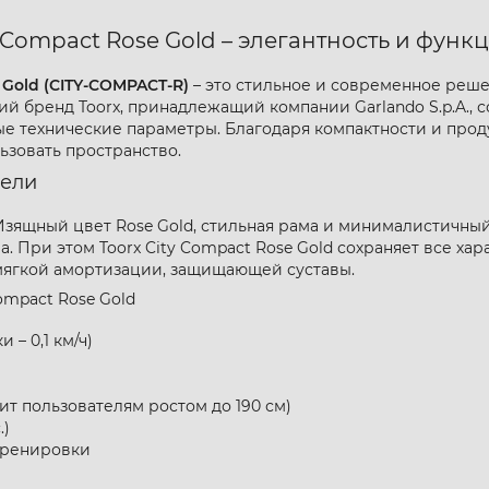
y Compact Rose Gold – элегантность и фун
 Gold (CITY-COMPACT-R)
– это стильное и современное решен
й бренд Toorx, принадлежащий компании Garlando S.p.A., 
чные технические параметры. Благодаря компактности и пр
ьзовать пространство.
дели
Изящный цвет Rose Gold, стильная рама и минималистичны
 При этом Toorx City Compact Rose Gold сохраняет все ха
мягкой амортизации, защищающей суставы.
ompact Rose Gold
 – 0,1 км/ч)
дит пользователям ростом до 190 см)
.)
тренировки