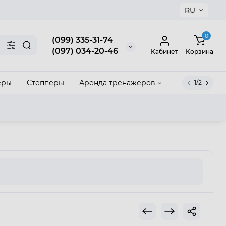
RU
×
0
(099) 335-31-74
(097) 034-20-46
Кабинет
Корзина
еры
Степперы
Аренда тренажеров
1/2
акрыть