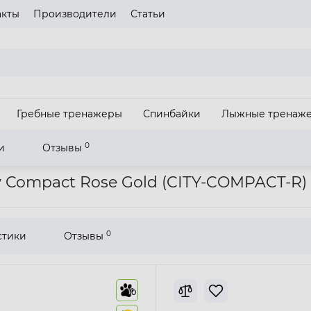
акты
Производители
Статьи
газина
Пожалуйста выберите язык сайта
UA
RU
Гребные тренажеры
Спинбайки
Лыжные тренаж
З
0
и
Отзывы
орожка Toorx Treadmill City Compact Rose Gold
ty Compact Rose Gold (CITY-COMPACT-R)
0
стики
Отзывы
10