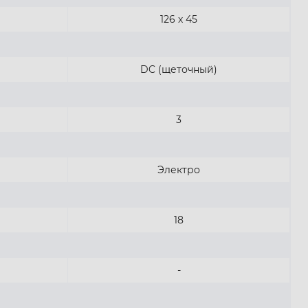
126 х 45
DC (щеточный)
3
Электро
18
-