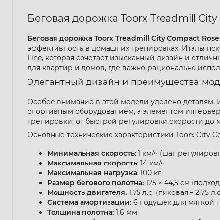
Беговая дорожка Toorx Treadmill Cit
Беговая дорожка Toorx Treadmill City Compact Rose
эффективность в домашних тренировках. Итальянски
Line, которая сочетает изысканный дизайн и отли
для квартир и домов, где важно рационально испол
Элегантный дизайн и преимущества мо
Особое внимание в этой модели уделено деталям. 
спортивным оборудованием, а элементом интерьера.
тренировки: от быстрой регулировки скорости до 
Основные технические характеристики Toorx City C
Минимальная скорость:
1 км/ч (шаг регулировки
Максимальная скорость:
14 км/ч
Максимальная нагрузка:
100 кг
Размер бегового полотна:
125 × 44,5 см (подхо
Мощность двигателя:
1,75 л.с. (пиковая – 2,75 л.с
Система амортизации:
6 подушек для мягкой 
Толщина полотна:
1,6 мм