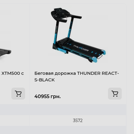
 XTM500 с
Беговая дорожка THUNDER REACT-
Б
S-BLACK
T
40955 грн.
4
3572