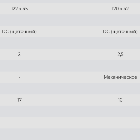
122 x 45
120 х 42
DC (щеточный)
DC (щеточный)
2
2,5
-
Механическое
17
16
-
-