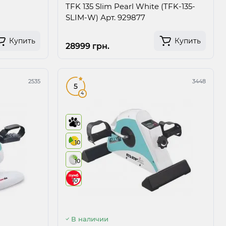
TFK 135 Slim Pearl White (TFK-135-
SLIM-W) Арт. 929877
Купить
Купить
28999 грн.
2535
3448
5
4
10
10
10
10
В наличии