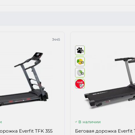
3445
10
10
10
10
и
В наличии
орожка Everfit TFK 355
Беговая дорожка Everfit 