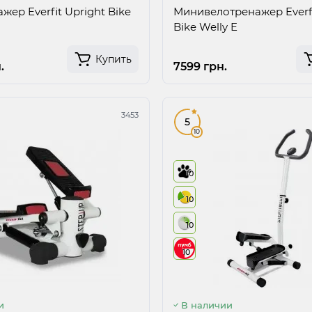
жер Everfit Upright Bike
Минивелотренажер Everfi
Bike Welly E
Купить
.
7599 грн.
3453
5
10
10
10
10
10
и
В наличии