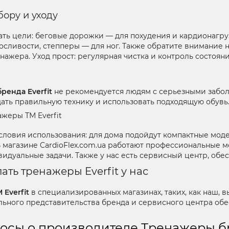
ору и уходу
ть цели: беговые дорожки — для похудения и кардионагру
сливости, степперы — для ног. Также обратите внимание 
ажера. Уход прост: регулярная чистка и контроль состоян
ренда Everfit
не рекомендуется людям с серьезными забол
дать правильную технику и использовать подходящую обувь
ажеры ТМ Everfit
словия использования: для дома подойдут компактные моде
 магазине CardioFlex.com.ua работают профессиональные 
идуальные задачи. Также у нас есть сервисный центр, об
ать тренажеры Everfit у нас
Everfit
в специализированных магазинах, таких, как наш, 
льного представительства бренда и сервисного центра обе
осы о производителе Тренажеры бр