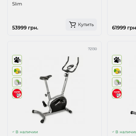
Slim
Купить
53999 грн.
61999 грн
72130
10
10
10
10
10
10
10
10
В наличии
В наличи