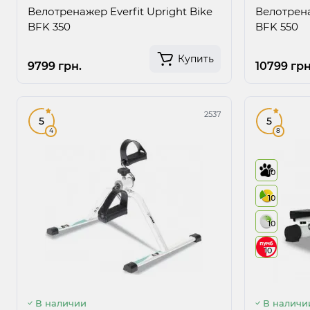
Велотренажер Everfit Upright Bike
Велотрена
BFK 350
BFK 550
Купить
9799 грн.
10799 грн
2537
5
5
4
8
10
10
10
10
В наличии
В наличи