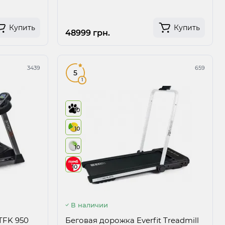
Купить
Купить
48999 грн.
3439
659
5
1
10
10
10
10
В наличии
TFK 950
Беговая дорожка Everfit Treadmill