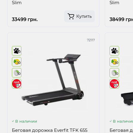
Slim
Slim
Купить
33499 грн.
38499 грн
72117
10
10
10
10
10
10
10
10
В наличии
В наличи
Беговая дорожка Everfit TFK 655
Беговая д