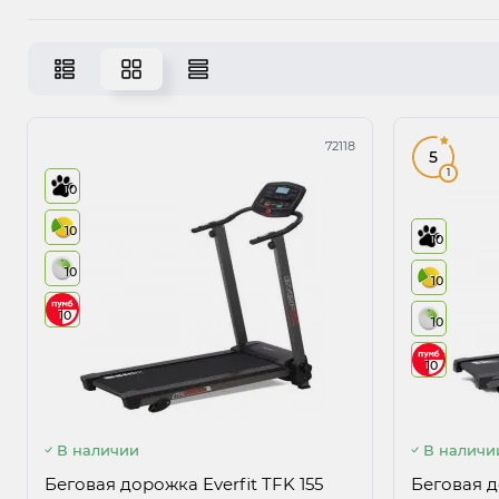
72118
5
1
10
10
10
10
10
10
10
10
В наличии
В наличи
Беговая дорожка Everfit TFK 155
Беговая д