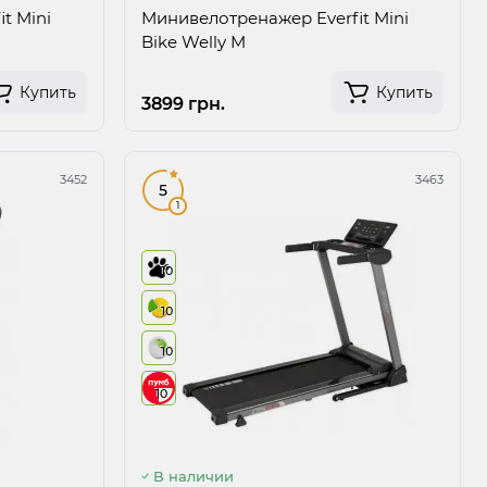
t Mini
Минивелотренажер Everfit Mini
Bike Welly M
Купить
Купить
3899 грн.
3452
3463
5
1
10
10
10
10
В наличии