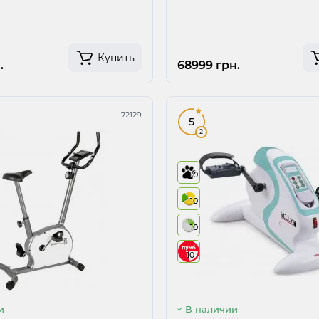
Купить
.
68999 грн.
72129
5
2
10
10
10
10
и
В наличии