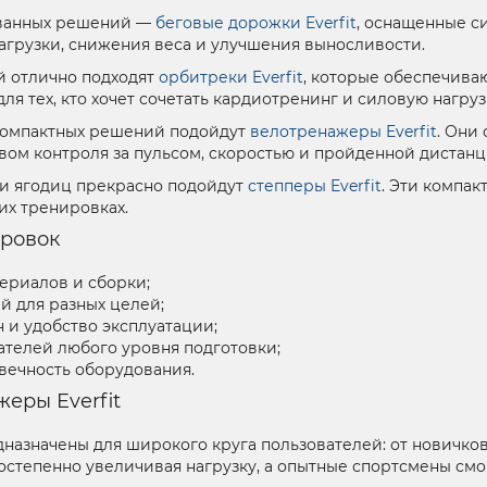
ованных решений —
беговые дорожки Everfit
, оснащенные с
агрузки, снижения веса и улучшения выносливости.
й отлично подходят
орбитреки Everfit
, которые обеспечива
ля тех, кто хочет сочетать кардиотренинг и силовую нагруз
компактных решений подойдут
велотренажеры Everfit
. Они
вом контроля за пульсом, скоростью и пройденной дистанц
и ягодиц прекрасно подойдут
степперы Everfit
. Эти компа
их тренировках.
ровок
ериалов и сборки;
й для разных целей;
 и удобство эксплуатации;
ателей любого уровня подготовки;
вечность оборудования.
еры Everfit
назначены для широкого круга пользователей: от новичков
 постепенно увеличивая нагрузку, а опытные спортсмены с