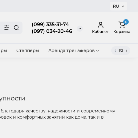
RU
×
0
(099) 335-31-74
(097) 034-20-46
Кабинет
Корзина
еры
Степперы
Аренда тренажеров
1/2
акрыть
тупности
благодаря качеству, надежности и современному
вок и комфортных занятий как дома, так и в