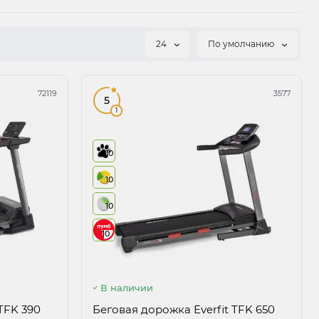
24
По умолчанию
72119
3577
5
1
10
10
10
10
В наличии
TFK 390
Беговая дорожка Everfit TFK 650