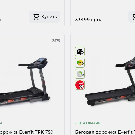
Купить
.
33499 грн.
3576
10
10
10
10
и
В наличии
орожка Everfit TFK 750
Беговая дорожка Everfit 