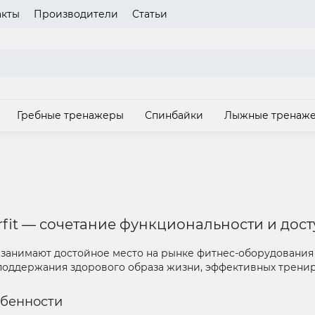
акты
Производители
Статьи
газина
Пожалуйста выберите язык сайта
UA
RU
Гребные тренажеры
Спинбайки
Лыжные тренаж
З
fit — сочетание функциональности и дос
занимают достойное место на рынке фитнес-оборудования 
поддержания здорового образа жизни, эффективных трениро
обенности