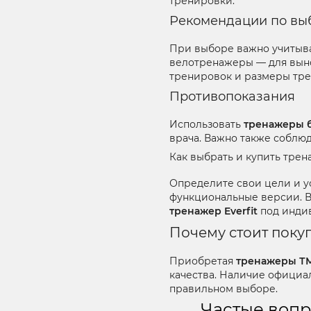
тренировки.
Рекомендации по выб
При выборе важно учитыва
велотренажеры — для выно
тренировок и размеры трен
Противопоказания
Использовать
тренажеры б
врача. Важно также соблю
Как выбрать и купить трен
Определите свои цели и у
функциональные версии. В
тренажер Everfit
под индив
Почему стоит покуп
Приобретая
тренажеры ТМ 
качества. Наличие официа
правильном выборе.
Частые вопр