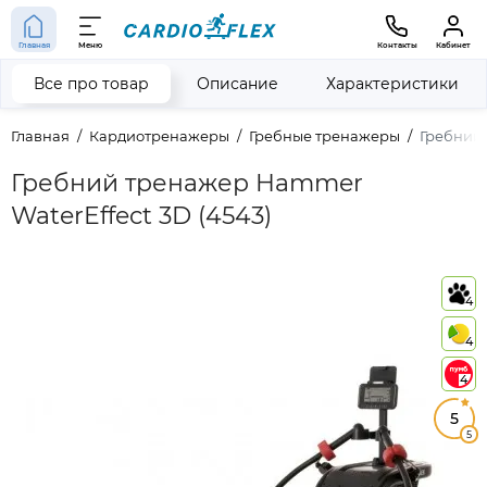
Главная
Меню
Контакты
Кабинет
Все про товар
Описание
Характеристики
Главная
Кардиотренажеры
Гребные тренажеры
Гребний 
Гребний тренажер Hammer
WaterEffect 3D (4543)
4
4
4
5
5