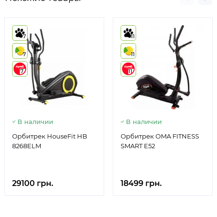
7
11
7
11
7
11
В наличии
В наличии
Орбитрек HouseFit HB
Орбитрек OMA FITNESS
8268ELM
SMART E52
29100 грн.
18499 грн.