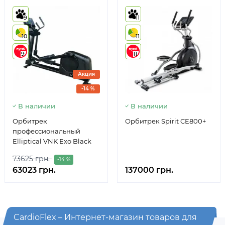
9
11
10
11
9
11
Акция
-14 %
В наличии
В наличии
Орбитрек
Орбитрек Spirit CE800+
профессиональный
Elliptical VNK Exo Black
73625 грн.
-14 %
63023 грн.
137000 грн.
CardioFlex – Интернет-магазин товаров для