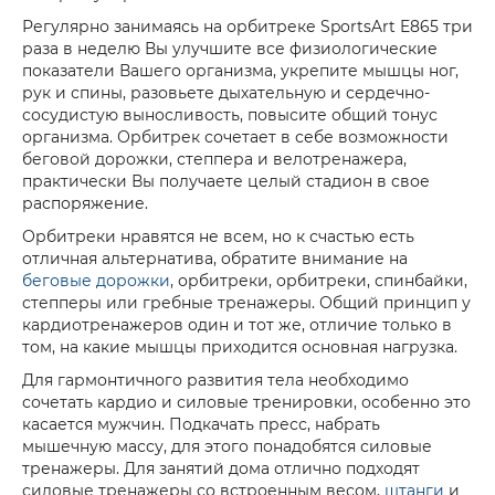
Регулярно занимаясь на орбитреке SportsArt E865 три
раза в неделю Вы улучшите все физиологические
показатели Вашего организма, укрепите мышцы ног,
рук и спины, разовьете дыхательную и сердечно-
сосудистую выносливость, повысите общий тонус
организма. Орбитрек сочетает в себе возможности
беговой дорожки, степпера и велотренажера,
практически Вы получаете целый стадион в свое
распоряжение.
Орбитреки нравятся не всем, но к счастью есть
отличная альтернатива, обратите внимание на
беговые дорожки
, орбитреки, орбитреки, спинбайки,
степперы или гребные тренажеры. Общий принцип у
кардиотренажеров один и тот же, отличие только в
том, на какие мышцы приходится основная нагрузка.
Для гармонтичного развития тела необходимо
сочетать кардио и силовые тренировки, особенно это
касается мужчин. Подкачать пресс, набрать
мышечную массу, для этого понадобятся силовые
тренажеры. Для занятий дома отлично подходят
силовые тренажеры со встроенным весом,
штанги
и