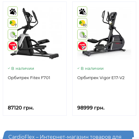
7
10
7
10
7
10
7
10
В наличии
В наличии
Орбитрек Fitex F701
Орбитрек Vigor E17-V2
87120 грн.
98999 грн.
CardioFlex – Интернет-магазин товаров для