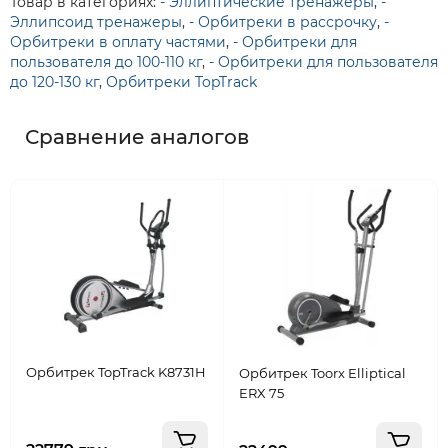
Товар в категориях:
- Эллиптические тренажеры
,
-
Эллипсоид тренажеры
,
- Орбитреки в рассрочку
,
-
Орбитреки в оплату частями
,
- Орбитреки для
пользователя до 100-110 кг
,
- Орбитреки для пользователя
до 120-130 кг
,
Орбитреки TopTrack
Сравнение аналогов
Орбитрек TopTrack K8731H
Орбитрек Toorx Elliptical
ERX 75