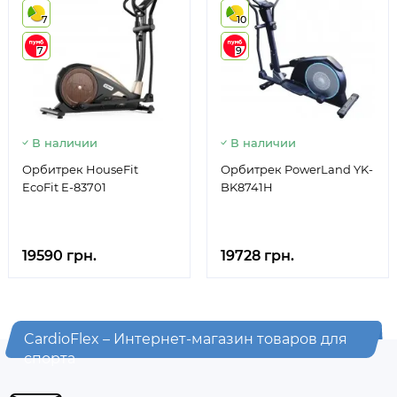
7
10
7
9
В наличии
В наличии
Орбитрек HouseFit
Орбитрек PowerLand YK-
EcoFit E-83701
BK8741H
19590 грн.
19728 грн.
CardioFlex – Интернет-магазин товаров для
спорта