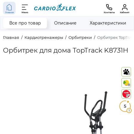
Главная
Меню
Контакты
Кабинет
Все про товар
Описание
Характеристики
Главная
Кардиотренажеры
Орбитреки
Орбитрек TopTrac
Орбитрек для дома TopTrack K8731H
11
11
11
5
1