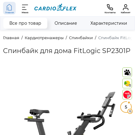
Главная
Меню
Контакты
Кабинет
Все про товар
Описание
Характеристики
Главная
Кардиотренажеры
Спинбайки
Спинбайк FitLogi
Спинбайк для дома FitLogic SP2301P
11
11
11
5
15