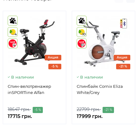
4
10
4
10
4
10
Акция
Акция
-5 %
-21 %
В наличии
В наличии
Спин-велотренажер
Спинбайк Cornix Eliza
inSPORTline Alfan
White/Grey
18647 грн.
22799 грн.
-5 %
-21 %
17715 грн.
17999 грн.