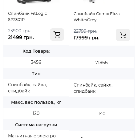
Спинбайк FitLogic
Спинбайк Cornix Eliza
SP2301P
White/Grey
23900 грн.
22799 грн.
21499 грн.
17999 грн.
Код Товара:
3456
71866
Тип
Спинбайк, сайкл,
Спинбайк, сайкл,
спидбайк
спидбайк
Макс. вес пользов., кг
120
140
Система нагрузки
Магнитная с электро