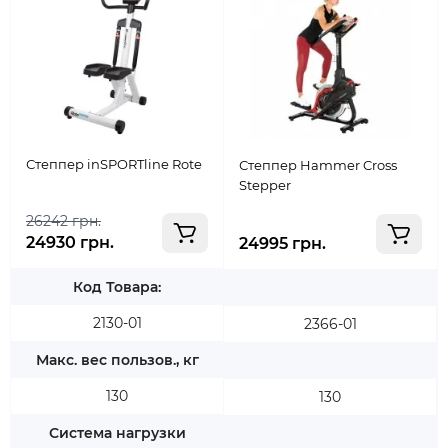
Степпер inSPORTline Rote
Степпер Hammer Cross
Stepper
26242 грн.
24930 грн.
24995 грн.
Код Товара:
2130-01
2366-01
Макс. вес пользов., кг
130
130
Система нагрузки