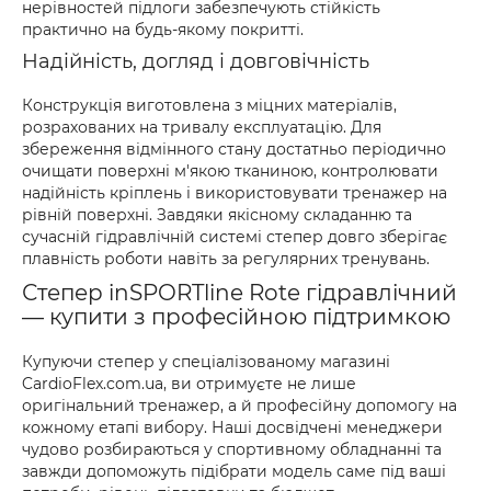
нерівностей підлоги забезпечують стійкість
практично на будь-якому покритті.
Надійність, догляд і довговічність
Конструкція виготовлена з міцних матеріалів,
розрахованих на тривалу експлуатацію. Для
збереження відмінного стану достатньо періодично
очищати поверхні м'якою тканиною, контролювати
надійність кріплень і використовувати тренажер на
рівній поверхні. Завдяки якісному складанню та
сучасній гідравлічній системі степер довго зберігає
плавність роботи навіть за регулярних тренувань.
Степер inSPORTline Rote гідравлічний
— купити з професійною підтримкою
Купуючи степер у спеціалізованому магазині
CardioFlex.com.ua, ви отримуєте не лише
оригінальний тренажер, а й професійну допомогу на
кожному етапі вибору. Наші досвідчені менеджери
чудово розбираються у спортивному обладнанні та
завжди допоможуть підібрати модель саме під ваші