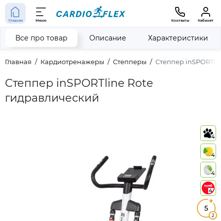
Главная
Меню
Контакты
Кабинет
Все про товар
Описание
Характеристики
Главная
Кардиотренажеры
Степперы
Степпер inSPORTlin
Степпер inSPORTline Rote
гидравлический
4
4
4
4
5
2