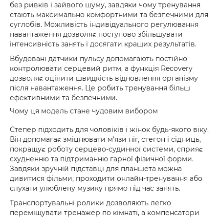
без ривків і зайвого шуму, завдяки чому тренування
стають максимально комфортними та безпечними для
суглобів. Можливість індивідуального регулювання
навантаження дозволяє поступово збільшувати
інтенсивність занять і досягати кращих результатів.
Вбудовані датчики пульсу допомагають постійно
контролювати серцевий ритм, а функція Recovery
дозволяє оцінити швидкість відновлення організму
після навантаження. Це робить тренування більш
ефективними та безпечними.
Чому ця модель стане чудовим вибором
Степер підходить для чоловіків і жінок будь-якого віку.
Він допомагає зміцнювати м'язи ніг, стегон і сідниць,
покращує роботу серцево-судинної системи, сприяє
схудненню та підтриманню гарної фізичної форми.
Завдяки зручній підставці для планшета можна
дивитися фільми, проходити онлайн-тренування або
слухати улюблену музику прямо під час занять.
Транспортувальні ролики дозволяють легко
переміщувати тренажер по кімнаті, а компенсатори