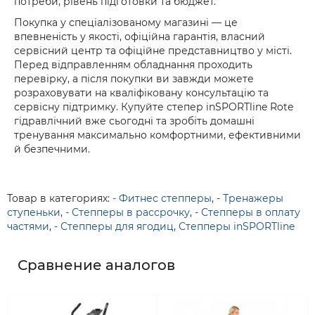
потреби, рівень підготовки та бюджет.
Покупка у спеціалізованому магазині — це
впевненість у якості, офіційна гарантія, власний
сервісний центр та офіційне представництво у місті.
Перед відправленням обладнання проходить
перевірку, а після покупки ви завжди можете
розраховувати на кваліфіковану консультацію та
сервісну підтримку. Купуйте степер inSPORTline Rote
гідравлічний вже сьогодні та зробіть домашні
тренування максимально комфортними, ефективними
й безпечними.
Товар в категориях:
- Фитнес степперы
,
- Тренажеры
ступеньки
,
- Степперы в рассрочку
,
- Степперы в оплату
частями
,
- Степперы для ягодиц
,
Степперы inSPORTline
Сравнение аналогов