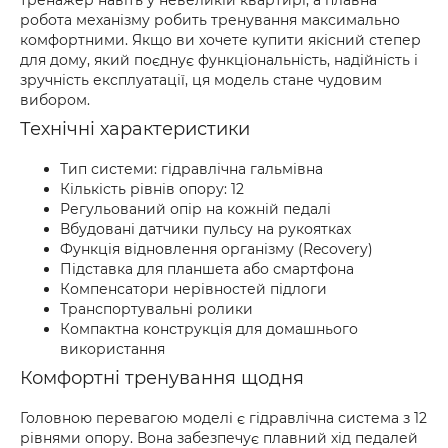
тренажер навіть у невеликій квартирі, а плавна
робота механізму робить тренування максимально
комфортними. Якщо ви хочете купити якісний степер
для дому, який поєднує функціональність, надійність і
зручність експлуатації, ця модель стане чудовим
вибором.
Технічні характеристики
Тип системи: гідравлічна гальмівна
Кількість рівнів опору: 12
Регульований опір на кожній педалі
Вбудовані датчики пульсу на рукоятках
Функція відновлення організму (Recovery)
Підставка для планшета або смартфона
Компенсатори нерівностей підлоги
Транспортувальні ролики
Компактна конструкція для домашнього
використання
Комфортні тренування щодня
Головною перевагою моделі є гідравлічна система з 12
рівнями опору. Вона забезпечує плавний хід педалей