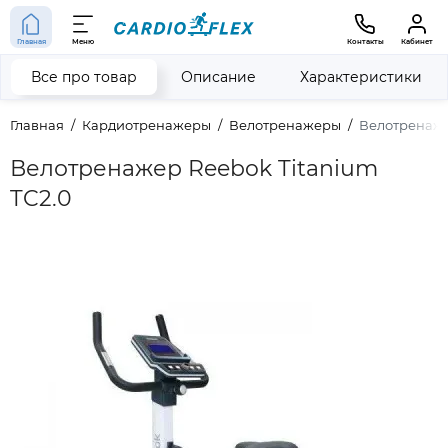
Главная
Меню
Контакты
Кабинет
Все про товар
Описание
Характеристики
Главная
Кардиотренажеры
Велотренажеры
Велотренаже
Велотренажер Reebok Titanium
TC2.0