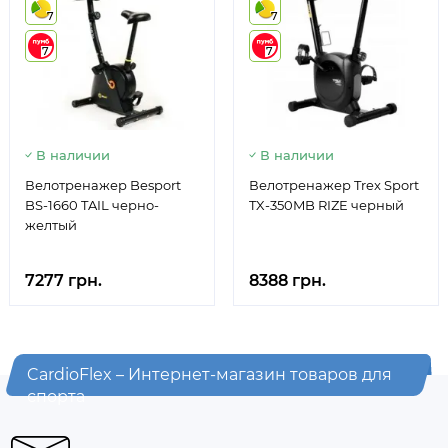
7
7
7
7
В наличии
В наличии
Велотренажер Besport
Велотренажер Trex Sport
BS-1660 TAIL черно-
TX-350MB RIZE черный
желтый
7277 грн.
8388 грн.
CardioFlex – Интернет-магазин товаров для
спорта