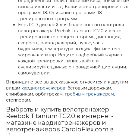
определенной цели: снижение веса, повышение
выносливости и т. д. Количество тренировочных
программ: 18. Описание программ: 18
тренировочных программ
Есть LCD дисплей для более полного контроля
велотренажера Reebok Titanium TC2.0 и всего
тренировочного процесса. время, дистанция,
скорость, расход калорий, пульс, часы,
будильник, температура воздуха, фитнес-тест,
жироанализатор. Ведите подбробный журнал
каждой тренировки, записывайте и
анализируйте данные о пройденной дистанции,
самочувствии.
В принципе все вышесказанное относится и к другим
видам
кардиотренажеров
: беговым дорожкам,
спинбайкам, орбитрекам,
гребным тренажерам
,
степперам.
Выбрать и купить велотренажер
Reebok Titanium TC2.0 в интернет-
магазине кардиотренажеров и
велотренажеров CardioFlex.com в