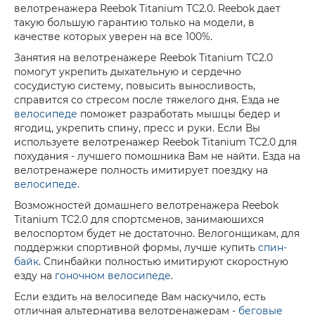
велотренажера Reebok Titanium TC2.0. Reebok дает
такую большую гарантию только на модели, в
качестве которых уверен на все 100%.
Занятия на велотренажере Reebok Titanium TC2.0
помогут укрепить дыхательную и сердечно
сосудистую систему, повысить выносливость,
справится со стресом после тяжелого дня. Езда не
велосипеде
поможет разработать мышцы бедер и
ягодиц, укрепить спину, пресс и руки. Если Вы
используете велотренажер Reebok Titanium TC2.0 для
похудания - лучшего помошника Вам не найти. Езда на
велотренажере полность имитирует поездку на
велосипеде
.
Возможностей домашнего велотренажера Reebok
Titanium TC2.0 для спортсменов, занимаюшихся
велоспортом будет не достаточно. Велогонщикам, для
поддержки спортивной формы, лучше купить
спин-
байк
. Спинбайки полностью имитируют скоростную
езду на
гоночном велосипеде
.
Если ездить на велосипеде Вам наскучило, есть
отличная альтернатива велотренажерам -
беговые