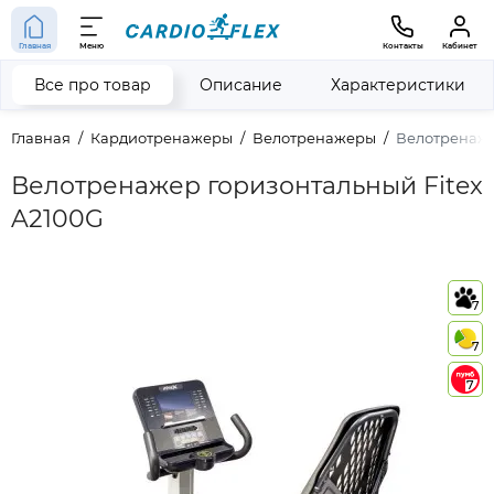
Главная
Меню
Контакты
Кабинет
Все про товар
Описание
Характеристики
Главная
Кардиотренажеры
Велотренажеры
Велотренаже
Велотренажер горизонтальный Fitex
A2100G
7
7
7