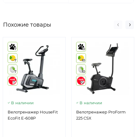
Похожие товары
7
10
7
10
7
10
7
10
В наличии
В наличии
Велотренажер HouseFit
Велотренажер ProForm
EcoFit E-608P
225 CSX