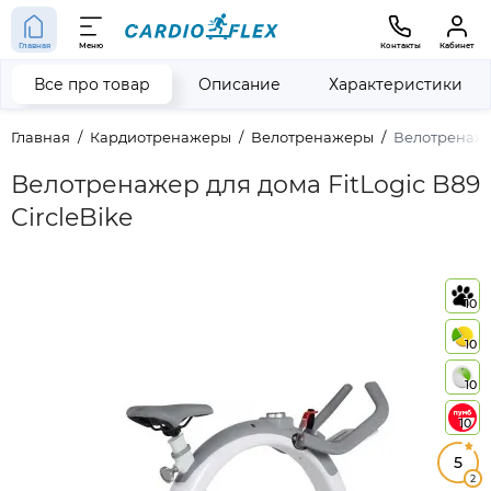
Главная
Меню
Контакты
Кабинет
Все про товар
Описание
Характеристики
Главная
Кардиотренажеры
Велотренажеры
Велотренажер
Велотренажер для дома FitLogic B89
CircleBike
10
10
10
10
5
2