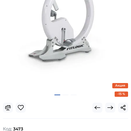
Акция
-15 %
Код:
3473