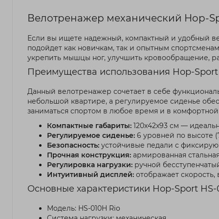
Велотренажер механический Hop-Sp
Если вы ищете надежный, компактный и удобный ве
подойдет как новичкам, так и опытным спортсменам
укрепить мышцы ног, улучшить кровообращение, ра
Преимущества использования Hop-Sport 
Данный велотренажер сочетает в себе функциональн
небольшой квартире, а регулируемое сиденье обесп
заниматься спортом в любое время и в комфортной
Компактные габариты:
120x42x93 см — идеаль
Регулируемое сиденье:
6 уровней по высоте (
Безопасность:
устойчивые педали с фиксирую
Прочная конструкция:
армированная стальная 
Регулировка нагрузки:
ручной бесступенчатый
Интуитивный дисплей:
отображает скорость,
Основные характеристики Hop-Sport HS-
Модель: HS-010H Rio
Система нагрузки: механическая