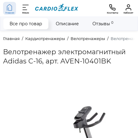
Главная
Меню
Контакты
Кабинет
0
Все про товар
Описание
Отзывы
Главная
Кардиотренажеры
Велотренажеры
Велотренаже
Велотренажер электромагнитный
Adidas C-16, арт. AVEN-10401BK