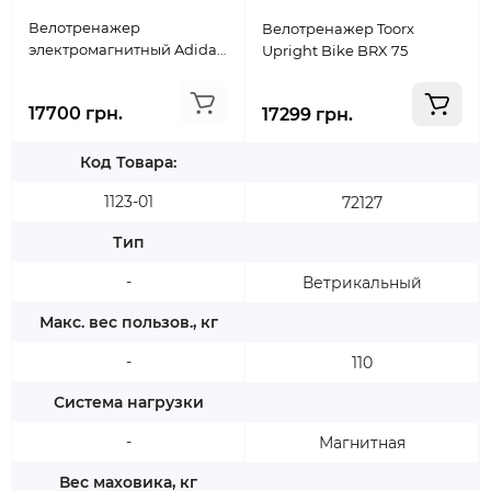
Велотренажер
Велотренажер Toorx
электромагнитный Adidas
Upright Bike BRX 75
C-16, арт. AVEN-10401BK
17700 грн.
17299 грн.
Код Товара:
1123-01
72127
Тип
-
Ветрикальный
Макс. вес пользов., кг
-
110
Система нагрузки
-
Магнитная
Вес маховика, кг