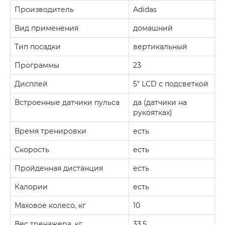
Производитель
Adidas
Вид применения
домашний
Тип посадки
вертикальный
Прoграммы
23
Дисплей
5" LCD с подсветкой
Встроенные датчики пульса
да (датчики на
рукоятках)
Время тренировки
есть
Скорость
есть
Пройденная дистанция
есть
Калории
есть
Маховое колесо, кг
10
Вес тренажера, кг
33,5