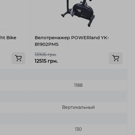
ht Bike
Велотренажер POWERland YK-
В
B1902PMS
H
13905 грн.
12515 грн.
1
1188
Вертикальный
130