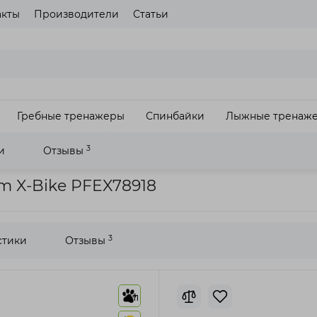
акты
Производители
Статьи
газина
Пожалуйста выберите язык сайта
UA
RU
Гребные тренажеры
Спинбайки
Лыжные тренаж
З
3
и
Отзывы
жер ProForm X-Bike PFEX78918
 X-Bike PFEX78918
3
стики
Отзывы
11