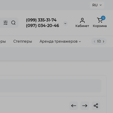
RU
×
0
(099) 335-31-74
(097) 034-20-46
Кабинет
Корзина
еры
Степперы
Аренда тренажеров
1/2
акрыть