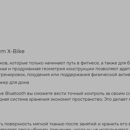
rm X-Bike
ов, которые только начинают путь в фитнесе, а также для
нья и продуманная геометрия конструкции позволяют адап
тренировок, похудения или поддержания физической актив
ажер для дома
е Bluetooth вы сможете вести точный контроль за своим 
дная система хранения экономит пространство. Это делает
ь поверхность мягкой тканью после занятий и хранить его
воляет легко убирать тренажер, когда он не используется.