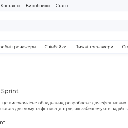
Контакти
Виробники
Статті
ребні тренажери
Спінбайки
Лижні тренажери
Ст
Sprint
 це високоякісне обладнання, розроблене для ефективних
рів для дому та фітнес-центрів, які забезпечують надійніс
nt