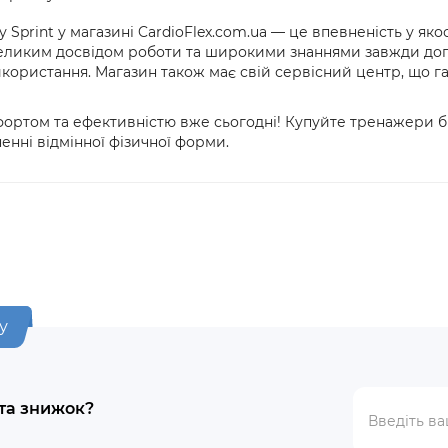
Sprint у магазині CardioFlex.com.ua — це впевненість у яко
еликим досвідом роботи та широкими знаннями завжди допо
користання. Магазин також має свій сервісний центр, що г
фортом та ефективністю вже сьогодні! Купуйте тренажери б
енні відмінної фізичної форми.
у
 та знижок?