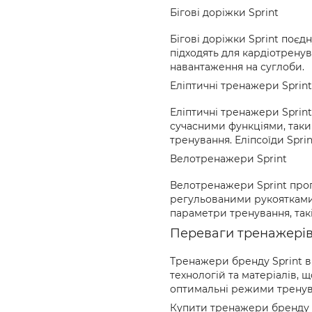
Бігові доріжки Sprint
Бігові доріжки Sprint поєд
підходять для кардіотренув
навантаження на суглоби.
Еліптичні тренажери Sprint
Еліптичні тренажери Sprin
сучасними функціями, таки
тренування. Еліпсоїди Sprin
Велотренажери Sprint
Велотренажери Sprint проп
регульованими рукоятками 
параметри тренування, такі 
Переваги тренажерів 
Тренажери бренду Sprint ві
технологій та матеріалів, 
оптимальні режими тренува
Купити тренажери бренду Sp