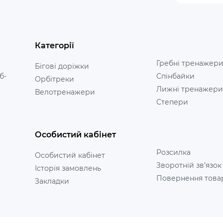
Категорії
Гребні тренажер
Бігові доріжки
б-
Спінбайки
Орбітреки
Лижні тренажери
Велотренажери
Степери
Особистий кабінет
Розсилка
Особистий кабінет
Зворотній зв’язок
Історія замовлень
Повернення това
Закладки