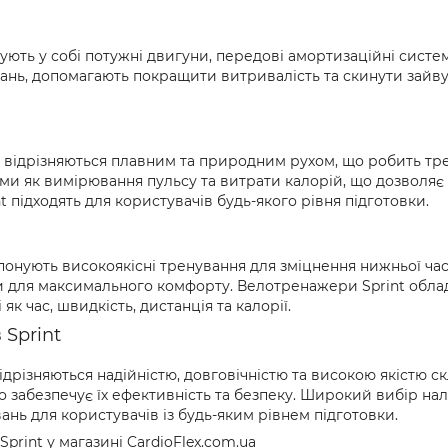
нують у собі потужні двигуни, передові амортизаційні систе
ань, допомагають покращити витривалість та скинути зайву 
t відрізняються плавним та природним рухом, що робить т
ми як вимірювання пульсу та витрати калорій, що дозволяє
t підходять для користувачів будь-якого рівня підготовки.
онують високоякісні тренування для зміцнення нижньої час
для максимального комфорту. Велотренажери Sprint обладн
як час, швидкість, дистанція та калорії.
Sprint
дрізняються надійністю, довговічністю та високою якістю с
що забезпечує їх ефективність та безпеку. Широкий вибір н
нь для користувачів із будь-яким рівнем підготовки.
rint у магазині CardioFlex.com.ua