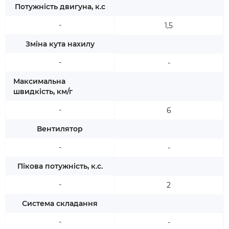
Потужність двигуна, к.с
-
1,5
Зміна кута нахилу
-
-
Максимальна
швидкість, км/г
-
6
Вентилятор
-
-
Пікова потужність, к.с.
-
2
Система складання
-
-