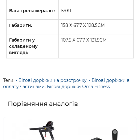
Вага тренажера, кг:
59КГ
Габарити:
158 X 67.7 X 128.5CM
Габарити у
107.5 X 67.7 X 131.5CM
складеному
вигляді:
Теги:
- Бігові доріжки на розстрочку
,
- Бігові доріжки в
оплату частинами
,
Бігові доріжки Oma Fitness
Порівняння аналогів