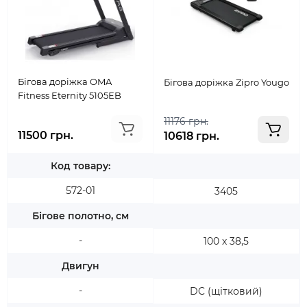
Бігова доріжка OMA
Бігова доріжка Zipro Yougo
Fitness Eternity 5105ЕB
11176 грн.
11500 грн.
10618 грн.
Код товару:
572-01
3405
Бігове полотно, см
-
100 х 38,5
Двигун
-
DC (щітковий)