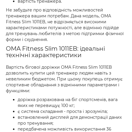
вартість тренажера.
Не забудьте про відповідність можливостей
тренажера вашим потребам. Дана модель, OMA
Fitness Slim 1011EB, не відрізняється високими
характеристиками потужності, але відмінно підійде
для тренувань любителів з метою підтримки фізичної
форми і схуднення.
OMA Fitness Slim 1011EB: ідеальні
технічні характеристики
Вартість бігової доріжки OMA Fitness Slim 1011EB
дозволить купити цей тренажер людям навіть з
невеликим бюджетом. При цьому покупець отримує
спортивне обладнання з відмінними параметрами і
функціями:
доріжка розрахована на біг спортсменів, вага
яких не перевищує 100 кг;
є система складання - проста і зрозуміла;
встановлений дисплей для демонстрації даних
про тренування;
передбачена можливість використання 36