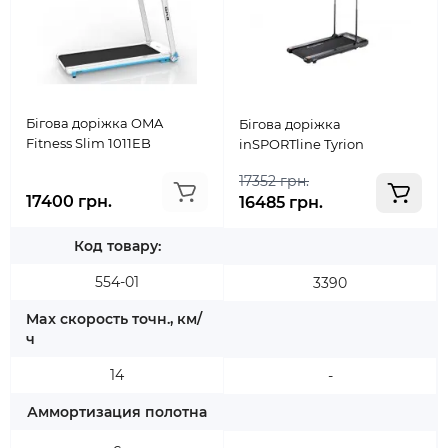
Бігова доріжка OMA
Бігова доріжка
Fitness Slim 1011EB
inSPORTline Tyrion
17352 грн.
17400 грн.
16485 грн.
Код товару:
554-01
3390
Max скорость точн., км/
ч
14
-
Аммортизация полотна