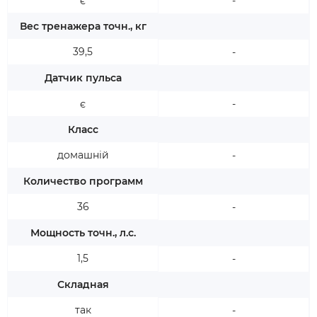
є
-
Вес тренажера точн., кг
39,5
-
Датчик пульса
є
-
Класс
домашній
-
Количество программ
36
-
Мощность точн., л.с.
1,5
-
Складная
так
-