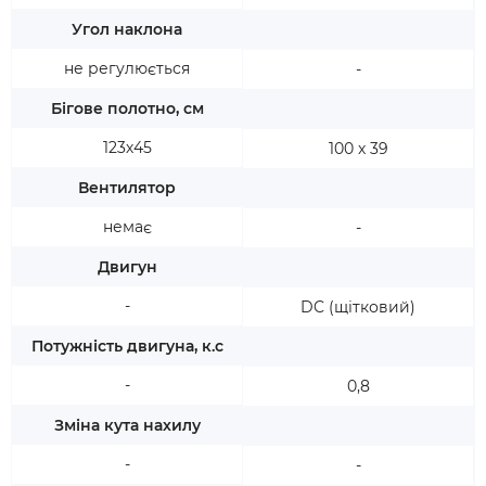
Угол наклона
не регулюється
-
Бігове полотно, см
123х45
100 х 39
Вентилятор
немає
-
Двигун
-
DC (щітковий)
Потужність двигуна, к.с
-
0,8
Зміна кута нахилу
-
-