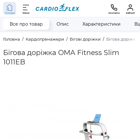
Головна
Меню
Контакти
Кабінет
Все про товар
Опис
Характеристики
Ві
Головна
Кардіотренажери
Бігові доріжки
Бігова доріжка 
Бігова доріжка OMA Fitness Slim
1011EB