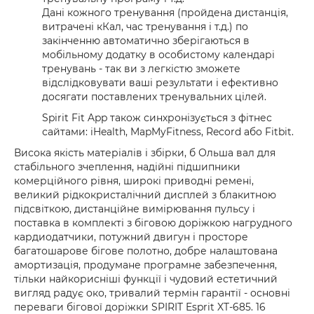
Дані кожного тренування (пройдена дистанція,
витрачені кКал, час тренування і т.д.) по
закінченню автоматично зберігаються в
мобільному додатку в особистому календарі
тренувань - так ви з легкістю зможете
відслідковувати ваші результати і ефективно
досягати поставлених тренувальних цілей.
Spirit Fit App також синхронізується з фітнес
сайтами: iHealth, MapMyFitness, Record або Fitbit.
Висока якість матеріалів і збірки, б Ольша вал для
стабільного зчеплення, надійні підшипники
комерційного рівня, широкі приводні ремені,
великий рідкокристалічний дисплей з блакитною
підсвіткою, дистанційне вимірювання пульсу і
поставка в комплекті з біговою доріжкою нагрудного
кардиодатчики, потужний двигун і просторе
багатошарове бігове полотно, добре налаштована
амортизація, продумане програмне забезпечення,
тільки найкорисніші функції і чудовий естетичний
вигляд радує око, тривалий термін гарантії - основні
переваги бігової доріжки SPIRIT Esprit XT-685. 16