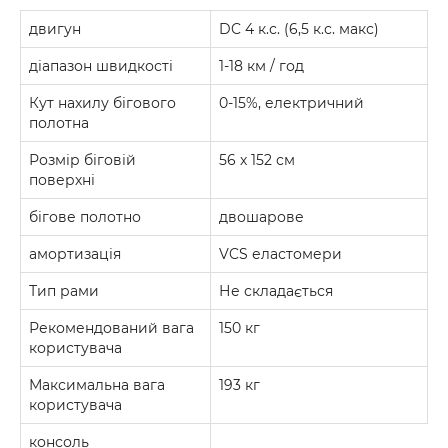
двигун
DC 4 к.с. (6,5 к.с. макс)
діапазон швидкості
1-18 км / год
Кут нахилу бігового
0-15%, електричний
полотна
Розмір біговій
56 х 152 см
поверхні
бігове полотно
двошарове
амортизація
VCS еластомери
Тип рами
Не складається
Рекомендований вага
150 кг
користувача
Максимальна вага
193 кг
користувача
консоль