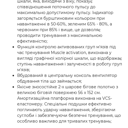
шкали, яка, виходячи з віку, показує
співвідношення поточного пульсу до
максимально допустимому пульсу. Індикатор
загоряється бурштиновим кольором при
навантаженні в 50-60%, зеленим 65% - 80%, а
червоним при 85% і вище, це дозволяє
проводити тренування з максимальною
ефективністю;
Функція контролю активованих груп м'язів під
час тренування Muscle activation, виконана у
вигляді графічної колірної шкали, що відображає
ступінь навантаження і залученості в роботу груп
м'язів;
Вбудований в центральну консоль вентилятор
обдування тіла що займається;
Якісне зносостійке 2-х шарове бігове полотно з
великою біговій поверхнею 56 х 152 см.
Амортизаційна платформа виконана на VCS-
еластомеру. Спеціальні подушки ефективно
поглинають ударну навантаження, зберігаючи
суглоби і забезпечуючи безпечні тренування, що
особливо важливо для тривалих тренувань;