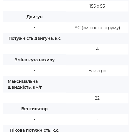
-
155 х 55
Двигун
-
AC (змінного струму)
Потужність двигуна, к.с
-
4
Зміна кута нахилу
-
Електро
Максимальна
швидкість, км/г
-
22
Вентилятор
-
-
Пікова потужність, к.с.