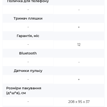
Поличка для телефону
-
-
Тримач пляшки
-
+
Гарантія, міс
-
12
Bluetooth
-
-
Датчики пульсу
-
+
Розміри пакування
(д*ш*в), см
-
208 х 95 х 37