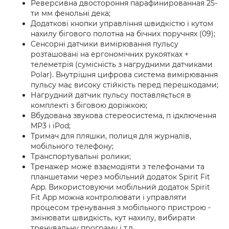
Реверсивна двостороння парафинированная 25-
ти мм фенольні дека;
Додаткові кнопки управління швидкістю і кутом
нахилу бігового полотна на бічних поручнях (09);
Сенсорні датчики вимірювання пульсу
розташовані на ергономічних рукоятках +
телеметрія (сумісність з нагрудними датчиками
Polar). Внутрішня цифрова система вимірювання
пульсу має високу стійкість перед перешкодами;
Нагрудний датчик пульсу поставляється в
комплекті з біговою доріжкою;
Вбудована звукова стереосистема, п ідключення
MP3 і iPod;
Тримач для пляшки, полиця для журналів,
мобільного телефону;
Транспортувальні ролики;
Тренажер може взаємодіяти з телефонами та
планшетами через мобільний додаток Spirit Fit
App. Використовуючи мобільний додаток Spirit
Fit App можна контролювати і управляти
процесом тренування з мобільного пристрою -
змінювати швидкість, кут нахилу, вибирати
тренувальну програму і т.д.