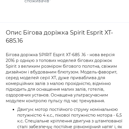
споживачів"
Опис Бігова доріжка Spirit Esprit XT-
685.16
Бігова доріжка SPIRIT Esprit XT-685 .16 - нова версія
2016 р однією з топових моделей бігових доріжок
Spirit з великим розміром бігового полотна, свіжим
дизайном і вбудованим блютузом. Модель-фаворит,
серед моделей серії XT, дуже приваблива для
комерційних залів з малою прохідністю, відмінно
підходить для оснащення малих залів, готелів,
оздоровчих установ. Оснащена ультрасучасним
модулем контролю пульсу під час тренування.
Двигун: мотор постійного струму номінальною
потужністю 4 к.с., пікової потужністю мотора - 6,5
к.с. Спеціальне кріплення двигуна з штампованої
сталі забезпечує постійне рівномірний натяг і, як