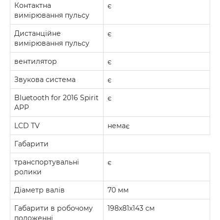
Контактна
є
вимірювання пульсу
Дистанційне
є
вимірювання пульсу
вентилятор
є
Звукова система
є
Bluetooth for 2016 Spirit
є
APP
LCD TV
немає
Габарити
транспортувальні
є
ролики
Діаметр валів
70 мм
Габарити в робочому
198х81х143 см
положенні