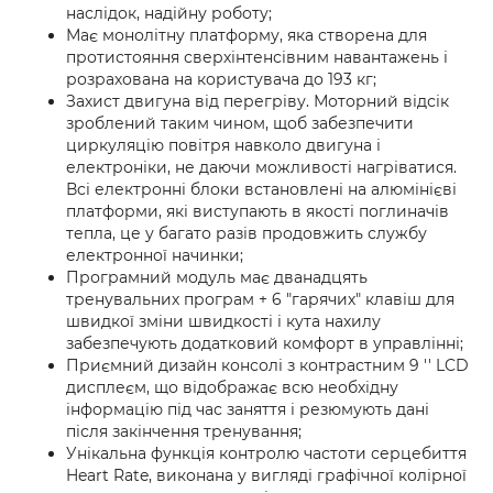
наслідок, надійну роботу;
Має монолітну платформу, яка створена для
протистояння сверхінтенсівним навантажень і
розрахована на користувача до 193 кг;
Захист двигуна від перегріву. Моторний відсік
зроблений таким чином, щоб забезпечити
циркуляцію повітря навколо двигуна і
електроніки, не даючи можливості нагріватися.
Всі електронні блоки встановлені на алюмінієві
платформи, які виступають в якості поглиначів
тепла, це у багато разів продовжить службу
електронної начинки;
Програмний модуль має дванадцять
тренувальних програм + 6 "гарячих" клавіш для
швидкої зміни швидкості і кута нахилу
забезпечують додатковий комфорт в управлінні;
Приємний дизайн консолі з контрастним 9 '' LCD
дисплеєм, що відображає всю необхідну
інформацію під час заняття і резюмують дані
після закінчення тренування;
Унікальна функція контролю частоти серцебиття
Heart Rate, виконана у вигляді графічної колірної