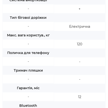
Система амортизації
-
+
Тип бігової доріжки
-
Електрична
Макс. вага користув., кг
-
120
Поличка для телефону
-
-
Тримач пляшки
-
-
Гарантія, міс
-
12
Bluetooth