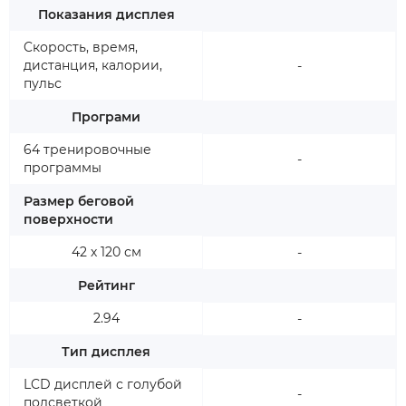
Показания дисплея
Cкорость, время,
дистанция, калории,
-
пульс
Програми
64 тренировочные
-
программы
Размер беговой
поверхности
42 х 120 см
-
Рейтинг
2.94
-
Тип дисплея
LCD дисплей с голубой
-
подсветкой