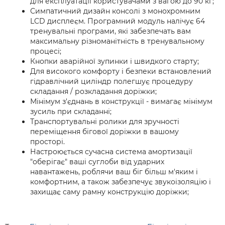
для експлуатації користувачами з вагою до 90 кг;
Симпатичний дизайн консолі з монохромним
LCD дисплеєм. Програмний модуль налічує 64
тренувальні програми, які забезпечать вам
максимальну різноманітність в тренувальному
процесі;
Кнопки аварійної зупинки і швидкого старту;
Для високого комфорту і безпеки встановлений
гідравлічний циліндр полегшує процедуру
складання / розкладання доріжки;
Мінімум з'єднань в конструкції - вимагає мінімум
зусиль при складанні;
Транспортувальні ролики для зручності
переміщення бігової доріжки в вашому
просторі.
Настроюється сучасна система амортизації
"оберігає" ваші суглоби від ударних
навантажень, роблячи ваш біг більш м'яким і
комфортним, а також забезпечує звукоізоляцію і
захищає саму рамну конструкцію доріжки;