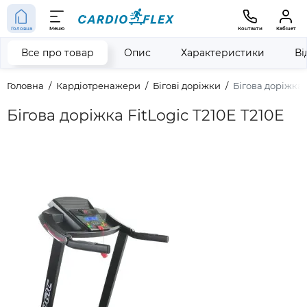
Головна
Меню
Контакти
Кабінет
Все про товар
Опис
Характеристики
Ві
Головна
Кардіотренажери
Бігові доріжки
Бігова доріжка 
Бігова доріжка FitLogic T210E T210E