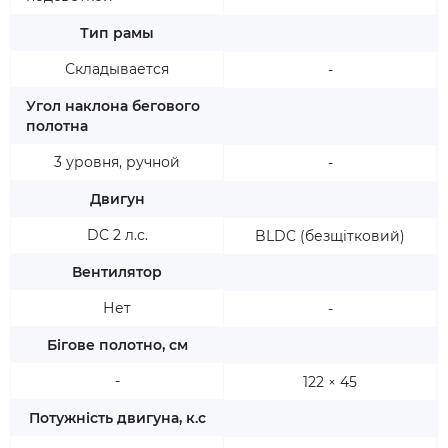
Тип рамы
Складывается
-
Угол наклона бегового
полотна
3 уровня, ручной
-
Двигун
DC 2 л.с.
BLDC (безщітковий)
Вентилятор
Нет
-
Бігове полотно, см
-
122 × 45
Потужність двигуна, к.с