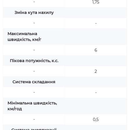
-
1,75
Зміна кута нахилу
-
-
Максимальна
швидкість, км/г
-
6
Пікова потужність, к.с.
-
2
Система складання
-
-
Мінімальна швидкість,
км/год
-
0,5