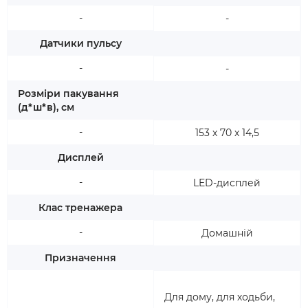
-
-
Датчики пульсу
-
-
Розміри пакування
(д*ш*в), см
-
153 х 70 х 14,5
Дисплей
-
LED-дисплей
Клас тренажера
-
Домашній
Призначення
Для дому, для ходьби,