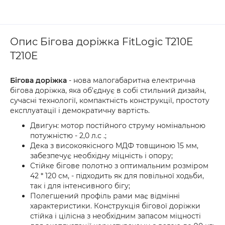
Опис Бігова доріжка FitLogic T210E
T210E
Бігова доріжка
- нова малогабаритна електрична
бігова доріжка, яка об'єднує в собі стильний дизайн,
сучасні технології, компактність конструкції, простоту
експлуатації і демократичну вартість.
Двигун: мотор постійного струму номінальною
потужністю - 2,0 л.с .;
Дека з високоякісного МДФ товщиною 15 мм,
забезпечує необхідну міцність і опору;
Стійке бігове полотно з оптимальним розміром
42 * 120 см, - підходить як для повільної ходьби,
так і для інтенсивного бігу;
Полегшений профіль рами має відмінні
характеристики. Конструкція бігової доріжки
стійка і цілісна з необхідним запасом міцності