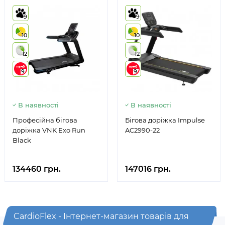
9
9
10
10
12
12
9
9
В наявності
В наявності
Професійна бігова
Бігова доріжка Impulse
доріжка VNK Exo Run
AC2990-22
Black
134460 грн.
147016 грн.
CardioFlex - Інтернет-магазин товарів для