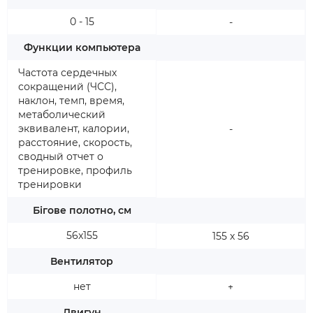
0 - 15
-
Функции компьютера
Частота сердечных
сокращений (ЧСС),
наклон, темп, время,
метаболический
эквивалент, калории,
-
расстояние, скорость,
сводный отчет о
тренировке, профиль
тренировки
Бігове полотно, см
56x155
155 х 56
Вентилятор
нет
+
Двигун