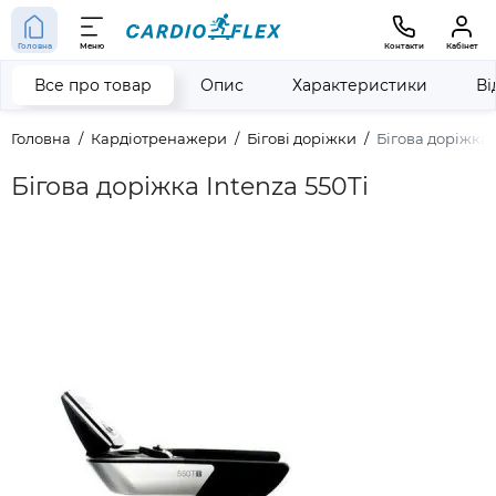
Головна
Меню
Контакти
Кабінет
Все про товар
Опис
Характеристики
Ві
Головна
Кардіотренажери
Бігові доріжки
Бігова доріжка 
Бігова доріжка Intenza 550Ti