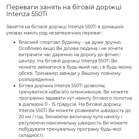
Переваги занять на біговій доріжці
Intenza 550Ti
Заняття на біговій доріжці Intenza 550Ti в домашніх
умовах мають ряд незаперечних переваг:
Власний спортзал будинку - це дуже зручно.
Особливо якщо Ви ділова людина і не хочете
витрачати час даремно на дорогу до фітнес-
центру. На біговій доріжці Intenza 550Ti Ви
можете займатися в будь-який час і в будь-якому
обсязі. Тренажер завжди у Вашому повному
розпорядженні.
Бігова доріжка Intenza 550Ti дозволяє
тренуватися набагато інтенсивніше. Ви можете
програмно задавати кут нахилу бігового полотна
в діапазоні 0 - 15 градусів. На біговій доріжці
Intenza 550Ti Ви можете розвивати швидкість до
20 км / год. Змінюючи величину кута нахилу і
регулюючи максимальну швидкість Ви можете
побудувати тренувальну програму будь-якої
складності.