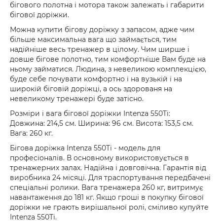
бігового полотна і мотора також залежать і габарити
бігової доріжки.
Можна купити бігову доріжку з запасом, адже чим
більше максимальна вага що займається, тим
надійніше весь тренажер в цілому. Чим ширше і
довше бігове полотно, тим комфортніше Вам буде на
ньому займатися. Людина, з невеликою комплекцією,
буде себе почувати комфортно і на вузькій і на
широкій біговій доріжці, а ось здорованя на
невеликому тренажері буде затісно.
Розміри і вага бігової доріжки Intenza 550Ti:
Довжина: 214,5 см. Ширина: 96 см. Висота: 153,5 см.
Вага: 260 кг.
Бігова доріжка Intenza 550Ti - модель для
професіоналів. В основному використовується в
тренажерних залах. Надійна і довговічна. Гарантія від
виробника 24 місяці. Для траспортування передбачені
спеціальні ролики. Вага тренажера 260 кг, витримує
навантаження до 181 кг. Якщо гроші в покупку бігової
доріжки не грають вирішальної ролі, сміливо купуйте
Intenza 550Ti.