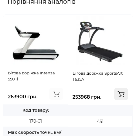
Порівняння аналогів
Бігова доріжка Intenza
Бігова доріжка SportsArt
550Ti
T635A
263900 грн.
253968 грн.
Код товару:
170-01
451
Max скорость точн., км/