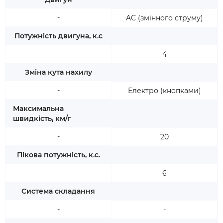
-
AC (змінного струму)
Потужність двигуна, к.с
-
4
Зміна кута нахилу
-
Електро (кнопками)
Максимальна
швидкість, км/г
-
20
Пікова потужність, к.с.
-
6
Система складання
-
-