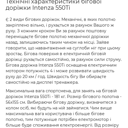
Технічні характеристики бігової
доріжки Intenza 550Ti
Є 2 види бігових доріжок. Механічні, в яких полотно
закріплено вільно, і рухається за рахунок Вашого ж
руху. З кожним кроком Ви за рахунок поштовху
переміщаєте бігове полотно механічної доріжки
назад, залишаючись таким чином на місці. Зайве
говорити, що навантаження на суглоби ніг при цьому
зростає. Бігова поверхня в електричній біговій
доріжці рухається самостійно, за рахунок сили струму.
Бігова доріжка Intenza 550Ti оснащена електричним
мотором потужність 4 і може розвивати швидкість
руху до 20 км / год. Швидкість бігу Ви обираєте
самостійно на дисплеї тренажера.
Максимальна вага спортсмена, для занять на біговій
доріжок Intenza 550Ti - 181 кг. Розмір бігового полотна -
56x155 см. Вибираючи бігову доріжку, визначитеся з
колом осіб, які будуть на ній займатися. Чим вище
максимальна вага користувача і більше бігове
полотно, тим потужніше потрібен електромотор і
більше буде споживання електроенергії. Від розміру