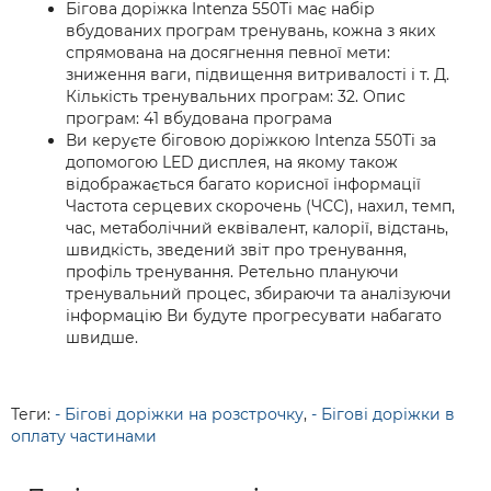
Бігова доріжка Intenza 550Ti має набір
вбудованих програм тренувань, кожна з яких
спрямована на досягнення певної мети:
зниження ваги, підвищення витривалості і т. Д.
Кількість тренувальних програм: 32. Опис
програм: 41 вбудована програма
Ви керуєте біговою доріжкою Intenza 550Ti за
допомогою LED дисплея, на якому також
відображається багато корисної інформації
Частота серцевих скорочень (ЧСС), нахил, темп,
час, метаболічний еквівалент, калорії, відстань,
швидкість, зведений звіт про тренування,
профіль тренування. Ретельно плануючи
тренувальний процес, збираючи та аналізуючи
інформацію Ви будуте прогресувати набагато
швидше.
Теги:
- Бігові доріжки на розстрочку
,
- Бігові доріжки в
оплату частинами