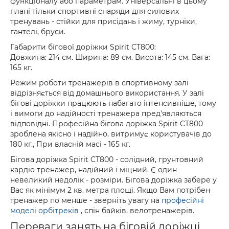
функціоналу або параметрам. Універсальні в цьому
плані тільки спортивні снаряди для силових
тренувань - стійки для присідань і жиму, турніки,
гантелі, бруси.
Габарити бігової доріжки Spirit CT800:
Довжина: 214 см. Ширина: 89 см. Висота: 145 см. Вага:
165 кг.
Режим роботи тренажерів в спортивному залі
відрізняється від домашнього використання. У залі
бігові доріжки працюють набагато інтенсивніше, тому
і вимоги до надійності тренажера пред'являються
відповідні. Професійна бігова доріжка Spirit CT800
зроблена якісно і надійно, витримує користувачів до
180 кг., При власній масі - 165 кг.
Бігова доріжка Spirit CT800 - солідний, грунтовний
кардіо тренажер, надійний і міцний. Є один
невеликий недолік - розміри. Бігова доріжка забере у
Вас як мінімум 2 кв. метра площі. Якщо Вам потрібен
тренажер по менше - зверніть увагу на
професійні
моделі орбітреків
, спін байків, велотренажерів.
Переваги занять на біговій доріжці