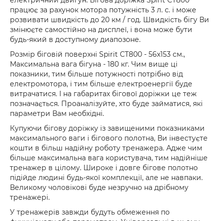
електричний двигун. Бігова доріжка Spirit CT800
працює за рахунок мотора потужність 3 л. с. і може
розвивати швидкість до 20 км / год. Швидкість бігу Ви
змінюєте самостійно на дисплеї, і вона може бути
будь-який в доступному диапозоне.
Розмір біговій поверхні Spirit CT800 - 56x153 см.,
Максимальна вага бігуна - 180 кг. Чим вище ці
показники, тим більше потужності потрібно від
електромотора, і тим більше електроенергії буде
витрачатися. І на габаритах бігової доріжки це теж
позначається. Проаналізуйте, хто буде займатися, які
параметри Вам необхідні.
Купуючи бігову доріжку із завищеними показниками
максимального ваги і бігового полотна, Ви інвестуєте
кошти в більш надійну роботу тренажера. Адже чим
більше максимальна вага користувача, тим надійніше
тренажер в цілому. Широке і довге бігове полотно
підійде людині будь-якої комплекції, але не навпаки.
Великому чоловікові буде незручно на дрібному
тренажері.
У тренажерів завжди будуть обмеження по