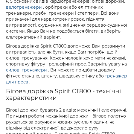
Є 5 основних видів кардіотренажерів: бігові доріжки,
велотренажери
, орбітреки або еліптичних
тренажери, гребні тренажери і степпери. Всі вони
призначені для кардиотренировок, підняття
витривалості, схуднення, зміцнення серцево-судинної
системи. Якщо Вам не подобається бігати, виберіть
альтернативний варіант.
Бігова доріжка Spirit CT800 допоможе Вам розвинути
витривалість, але як бути, якщо Вам потрібні ще й
силові тренування. Кожен чоловік хоче мати накачані,
спортивну фігуру і рельєфний прес. Зверніть увагу на
силові тренажери
. Ви можете придбати додому
фітнес-станцію, штангу, шведську стінку або
тренажер
для преса
.
Бігова доріжка Spirit CT800 - технічні
характеристики
Бігові доріжки бувають 2 видів: механічні і електричні.
Принцип роботи механічної доріжки - бігове полотно
рухається за рахунок м'язових зусиль людини, на
відміну від електричної, де джерело руху -