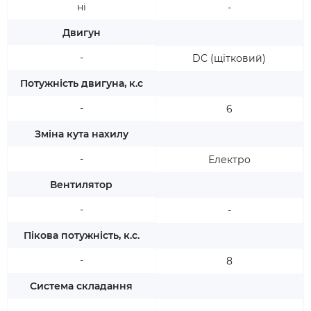
ні
-
Двигун
-
DC (щітковий)
Потужність двигуна, к.с
-
6
Зміна кута нахилу
-
Електро
Вентилятор
-
-
Пікова потужність, к.с.
-
8
Система складання