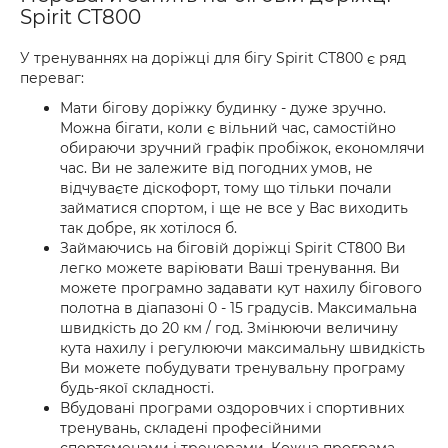
Spirit CT800
У тренуваннях на доріжці для бігу Spirit CT800 є ряд
переваг:
Мати бігову доріжку будинку - дуже зручно.
Можна бігати, коли є вільний час, самостійно
обираючи зручний графік пробіжок, економлячи
час. Ви не залежите від погодних умов, не
відчуваєте діскофорт, тому що тільки почали
займатися спортом, і ще не все у Вас виходить
так добре, як хотілося б.
Займаючись на біговій доріжці Spirit CT800 Ви
легко можете варіювати Ваші тренування. Ви
можете програмно задавати кут нахилу бігового
полотна в діапазоні 0 - 15 градусів. Максимальна
швидкість до 20 км / год. Змінюючи величину
кута нахилу і регулюючи максимальну швидкість
Ви можете побудувати тренувальну програму
будь-якої складності.
Вбудовані програми оздоровчих і спортивних
тренувань, складені професійними