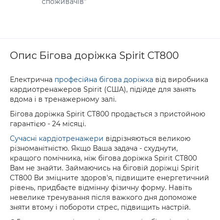
споживачів"
Опис Бігова доріжка Spirit CT800
Електрична
професійна бігова доріжка
від виробника
кардиотренажеров Spirit (США), підійде для занять
вдома і в тренажерному залі.
Бігова доріжка Spirit CT800 продається з пристойною
гарантією - 24 місяці.
Сучасні кардіотренажери
відрізняються великою
різноманітністю. Якщо Ваша задача - схуднути,
кращого помічника, ніж бігова доріжка Spirit CT800
Вам не знайти. Займаючись на біговій доріжці Spirit
CT800 Ви зміцните здоров'я, підвищите енергетичний
рівень, придбаєте відмінну фізичну форму. Навіть
невелике тренування після важкого дня допоможе
зняти втому і побороти стрес, підвищить настрій.