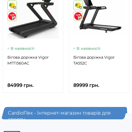
12
12
12
12
В наявності
В наявності
Бігова доріжка Vigor
Бігова доріжка Vigor
MTT1560AC
TA552C
84999 грн.
89999 грн.
CardioFlex - Інтернет-магазин товарів для
спорту