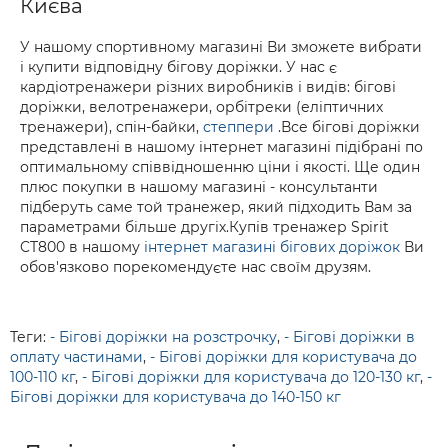
Києва
У нашому спортивному магазині Ви зможете вибрати
і купити відповідну бігову доріжки. У нас є
кардіотренажери різних виробників і видів: бігові
доріжки, велотренажери, орбітреки (еліптичних
тренажери), спін-байки,
степпери
.Все бігові доріжки
представлені в нашому інтернет магазині підібрані по
оптимальному співвідношенню ціни і якості. Ще один
плюс покупки в нашому магазині - консультанти
підберуть саме той транежер, який підходить Вам за
параметрами більше другіх.Купів тренажер Spirit
CT800 в нашому
інтернет магазині бігових доріжок
Ви
обов'язково порекомендуєте нас своїм друзям.
Теги:
- Бігові доріжки на розстрочку
,
- Бігові доріжки в
оплату частинами
,
- Бігові доріжки для користувача до
100-110 кг
,
- Бігові доріжки для користувача до 120-130 кг
,
-
Бігові доріжки для користувача до 140-150 кг