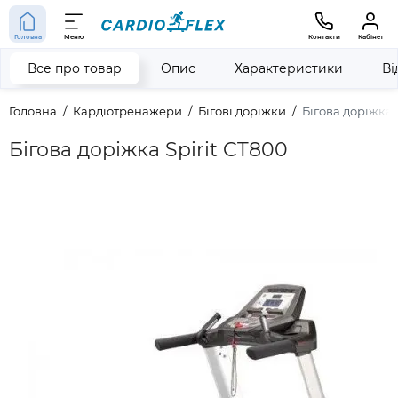
Головна
Меню
Контакти
Кабінет
Все про товар
Опис
Характеристики
Ві
Головна
Кардіотренажери
Бігові доріжки
Бігова доріжка 
Бігова доріжка Spirit CT800