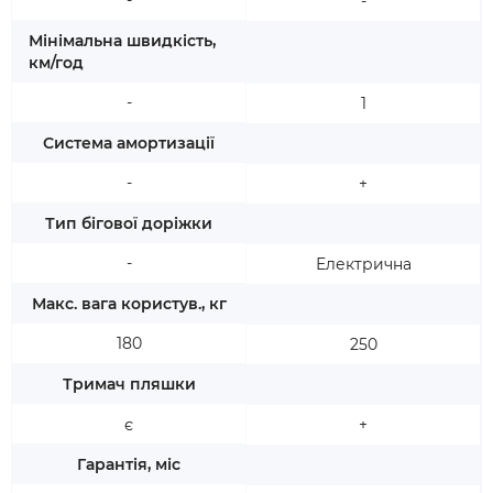
-
-
Мінімальна швидкість,
км/год
-
1
Система амортизації
-
+
Тип бігової доріжки
-
Електрична
Макс. вага користув., кг
180
250
Тримач пляшки
є
+
Гарантія, міс