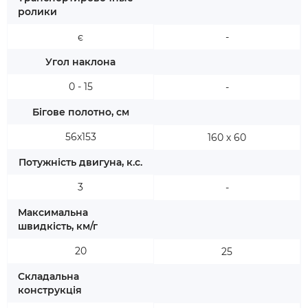
ролики
є
-
Угол наклона
0 - 15
-
Бігове полотно, см
56x153
160 х 60
Потужність двигуна, к.с.
3
-
Максимальна
швидкість, км/г
20
25
Складальна
конструкція