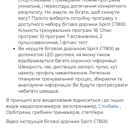
спортсменами і тренерами. Кожна програма
унікальна, і переслідує досягнення конкретного
результату. Не знаєте, як бігати, щоб скинути
вагу? Просто виберіть потрібну програму з
доступного набору бігової доріжки Spirit CT800.
Кількість тренувальних програм: 18. Опис
програм: 10 програм: 7 встановлені, 2
пульсозависимая, 1 фітнес тест
Ви керуєте біговою доріжкою Spirit CT800 за
допомогою LED дисплея, на якому також
відображається багато корисної інформації
Швидкість, час, дистанція, калорії, пульс, кут
нахилу, профіль навантаження. Ретельно
плануючи тренувальний процес, збираючи та
аналізуючи інформацію Ви будуте прогресувати
набагато швидше.
В принципі все вищесказане відноситься і до інших
видів кардіотренажерів: велотренажер,
Спінбайк
,
Орбітреки, гребним тренажерів, степпери.
Відео інструкція бігової доріжки Spirit CT800: