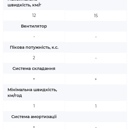
швидкість, км/г
12
15
Вентилятор
-
-
Пікова потужність, к.с.
2
-
Система складання
+
+
Мінімальна швидкість,
км/год
1
1
Система амортизації
+
-