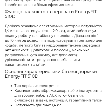
допомагає прискорити відновлення після тренування
і зробити заняття більш ефективними.
Функціональність та переваги EnergyFIT
510D
Доріжка оснащена електричним мотором потужністю
1,4 к.с. (пікова потужність – 2,0 к.с.), який забезпечує
плавну роботу та стабільну швидкість. Діапазон від 1
до 10 км/год дозволяє використовувати тренажер для
ходьби, легкого бігу та кардіонавантажень середньої
інтенсивності. Додатковим плюсом є механічне
регулювання кута нахилу, яке допомагає
урізноманітнити тренування та збільшити
навантаження на м’язи.
Основні характеристики бігової доріжки
EnergyFIT 510D
Тип доріжки: електрична
Комплектація: вібромасажер, набір інструментів
для зборки, кабель AUX, ключ безпеки,
силіконова змазка, інструкція, гарантійний талон
Потужність двигуна: 1,4 к.с.