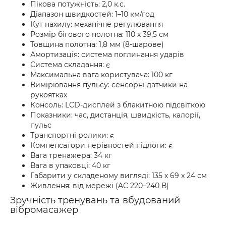
Пікова потужність: 2,0 к.с.
Діапазон швидкостей: 1–10 км/год
Кут нахилу: механічне регулювання
Розмір бігового полотна: 110 х 39,5 см
Товщина полотна: 1,8 мм (8-шарове)
Амортизація: система поглинання ударів
Система складання: є
Максимальна вага користувача: 100 кг
Вимірювання пульсу: сенсорні датчики на
рукоятках
Консоль: LCD-дисплей з блакитною підсвіткою
Показники: час, дистанція, швидкість, калорії,
пульс
Транспортні ролики: є
Компенсатори нерівностей підлоги: є
Вага тренажера: 34 кг
Вага в упаковці: 40 кг
Габарити у складеному вигляді: 135 х 69 х 24 см
Живлення: від мережі (AC 220–240 В)
Зручність тренувань та вбудований
вібромасажер