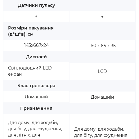
Датчики пульсу
+
+
Розміри пакування
(д*ш*в), см
143х667х24
160 х 65 х 35
Дисплей
Світлодіодний LED
LCD
екран
Клас тренажера
Домашній
Домашній
Призначення
Для дому, для ходьби,
для бігу, для схуднення,
Для дому, для ходьби,
для літніх, для
для бігу, для схуднення