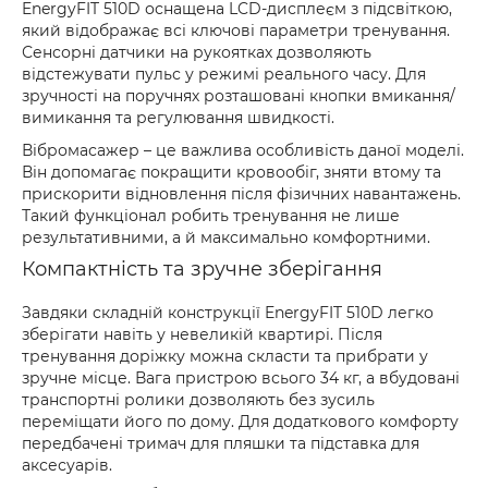
EnergyFIT 510D оснащена LCD-дисплеєм з підсвіткою,
який відображає всі ключові параметри тренування.
Сенсорні датчики на рукоятках дозволяють
відстежувати пульс у режимі реального часу. Для
зручності на поручнях розташовані кнопки вмикання/
вимикання та регулювання швидкості.
Вібромасажер – це важлива особливість даної моделі.
Він допомагає покращити кровообіг, зняти втому та
прискорити відновлення після фізичних навантажень.
Такий функціонал робить тренування не лише
результативними, а й максимально комфортними.
Компактність та зручне зберігання
Завдяки складній конструкції EnergyFIT 510D легко
зберігати навіть у невеликій квартирі. Після
тренування доріжку можна скласти та прибрати у
зручне місце. Вага пристрою всього 34 кг, а вбудовані
транспортні ролики дозволяють без зусиль
переміщати його по дому. Для додаткового комфорту
передбачені тримач для пляшки та підставка для
аксесуарів.