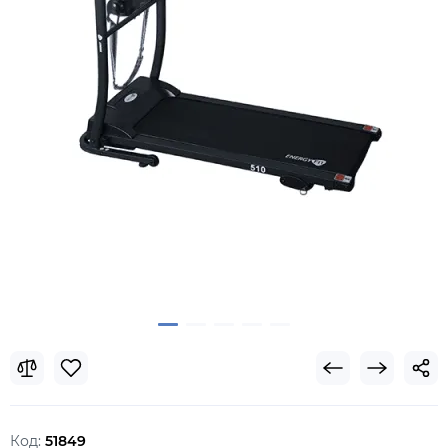
Код:
51849