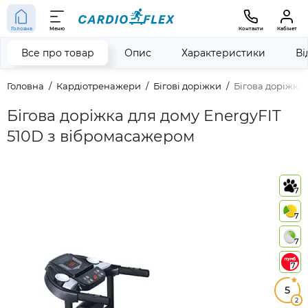
Головна
Меню
Контакти
Кабінет
Все про товар
Опис
Характеристики
Ві
Головна
Кардіотренажери
Бігові доріжки
Бігова доріжка
Бігова доріжка для дому EnergyFIT
510D з вібромасажером
7
7
7
7
5
2