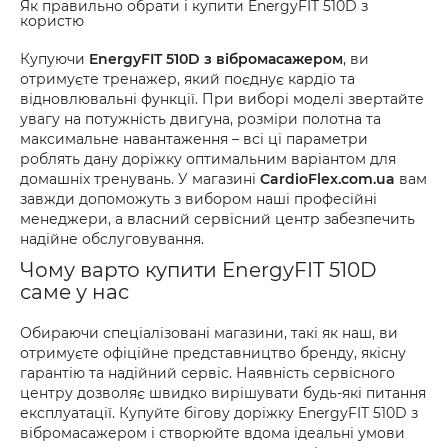
Як правильно обрати і купити EnergyFIT 510D з
користю
Купуючи
EnergyFIT 510D з вібромасажером
, ви
отримуєте тренажер, який поєднує кардіо та
відновлювальні функції. При виборі моделі звертайте
увагу на потужність двигуна, розміри полотна та
максимальне навантаження – всі ці параметри
роблять дану доріжку оптимальним варіантом для
домашніх тренувань. У магазині
CardioFlex.com.ua
вам
завжди допоможуть з вибором наші професійні
менеджери, а власний сервісний центр забезпечить
надійне обслуговування.
Чому варто купити EnergyFIT 510D
саме у нас
Обираючи спеціалізовані магазини, такі як наш, ви
отримуєте офіційне представництво бренду, якісну
гарантію та надійний сервіс. Наявність сервісного
центру дозволяє швидко вирішувати будь-які питання
експлуатації. Купуйте бігову доріжку EnergyFIT 510D з
вібромасажером і створюйте вдома ідеальні умови