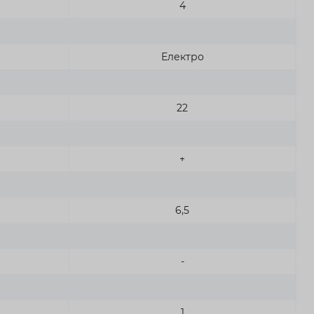
4
Електро
22
+
6,5
-
1