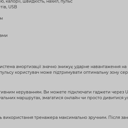
, калорії, швидкість, нахил, пульс
тів, USB
см
ками
 система амортизації значно знижує ударне навантаження на 
 пульсу користувач може підтримувати оптимальну зону сер
їтивним керуванням. Ви можете підключати гаджети через U
туальних маршрутах, змагатися онлайн чи просто дивитися 
ть використання тренажера максимально зручним. Після зан