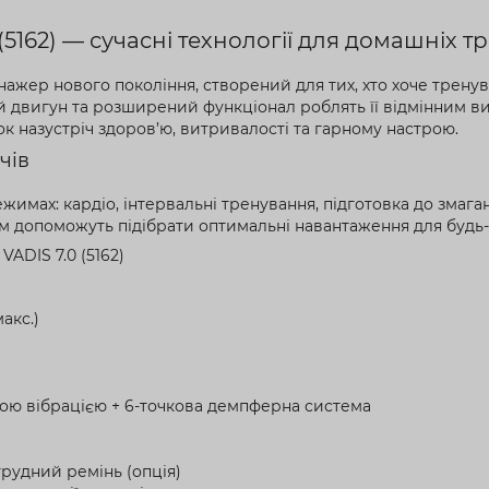
5162) — сучасні технології для домашніх т
ажер нового покоління, створений для тих, хто хоче трен
й двигун та розширений функціонал роблять її відмінним виб
к назустріч здоров’ю, витривалості та гарному настрою.
чів
жимах: кардіо, інтервальні тренування, підготовка до змаг
ам допоможуть підібрати оптимальні навантаження для будь-
ADIS 7.0 (5162)
макс.)
кою вібрацією + 6-точкова демпферна система
грудний ремінь (опція)