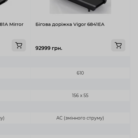
81A Mirror
Бігова доріжка Vigor 6841EA
Б
92999 грн.
9
610
156 х 55
у)
AC (змінного струму)