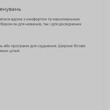
ренувань
уватися вдома з комфортом та максимальною
ором як для новачків, так і для досвідчених
ань або програми для схуднення. Широке бігове
яких цілей.