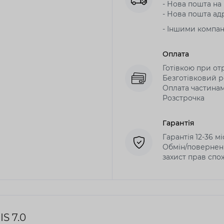
- Нова пошта на в
- Нова пошта адр
- Іншими компа
Оплата
Готівкою при от
Безготівковий р
Оплата частина
Розстрочка
Гарантія
Гарантія 12-36 м
Обмін/поверненн
захист прав спо
S 7.0