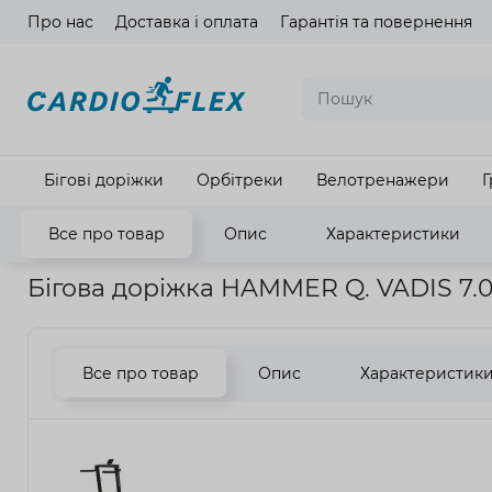
Про нас
Доставка і оплата
Гарантія та повернення
Мова ма
Бігові доріжки
Орбітреки
Велотренажери
Г
Все про товар
Опис
Характеристики
Головна
Кардіотренажери
Бігові доріжки
Бігова доріж
Бігова доріжка HAMMER Q. VADIS 7.0 
Все про товар
Опис
Характеристик