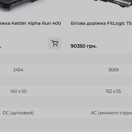
іжка Kettler Alpha Run 400
Бігова доріжка FitLogic T5
.
90350 грн.
2454
3669
140 х 50
152 х 55
DC (щітковий)
AC (змінного струм