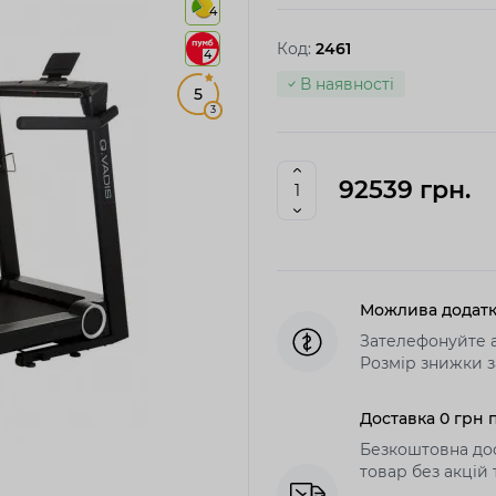
4
Код:
2461
4
В наявності
5
3
92539 грн.
Можлива додатк
Зателефонуйте а
Розмір знижки з
Доставка 0 грн п
Безкоштовна дос
товар без акцій