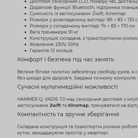
Дисплей: сенсорний LCD, показує час, дистанцію
Додаткові функції: Bluetooth, підтримка планше
Сумісність із застосунками: Zwift, Kinomap
Розміри у розкладеному вигляді: 181 × 83 × 133 
Розміри у складеному вигляді: 74 × 83 × 170 см
Вага тренажера: 91 кг
Конструкція: складана, з транспортними роли
Живлення: 230V, 50Hz
Гарантія: 12 місяців
Комфорт і безпека під час занять
Велике бігове полотно забезпечує свободу рухів, а
без шкоди для здоров’я. Завдяки точному контролю
Сучасні мультимедійні можливості
HAMMER Q. VADIS 7.0 має сенсорний дисплей з інту
застосунками
Zwift
та
Kinomap
, тренуватися на вір
Компактність та зручне зберігання
Складана конструкція та транспортні ролики робля
куток, заощаджуючи простір у квартирі.