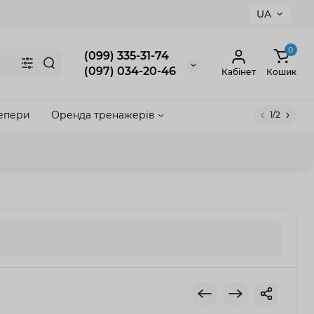
UA
×
0
(099) 335-31-74
(097) 034-20-46
Кабінет
Кошик
епери
Оренда тренажерів
1/2
акрити