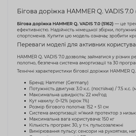
Бігова доріжка HAMMER Q. VADIS 7.0 (
Бігова доріжка HAMMER Q. VADIS 7.0 (5162)
— це трен
ефективністю. Надійність німецької збірки, потужни
спортсменів. Купити цю модель означає зробити кро
Переваги моделі для активних користува
HAMMER Q. VADIS 7.0 дозволяє займатися у різних ре
полотно, безпечна система амортизації та 30 прогр
Технічні характеристики бігової доріжки HAMMER Q. V
Бренд: Hammer (Germany)
Потужність двигуна: 3.0 к.с. (постійна) / 7.5 к.с. (
Максимальна швидкість: 22 км/год
Кут нахилу: 0–12% (крок 1%)
Розмір бігового полотна: 152 × 51 см
Система амортизації: м’який протектор з низь
Максимальна вага користувача: 150 кг
Кількість програм: 30, у т.ч. пульсозалежні
Вимірювання пульсу: сенсори на рукоятках, на