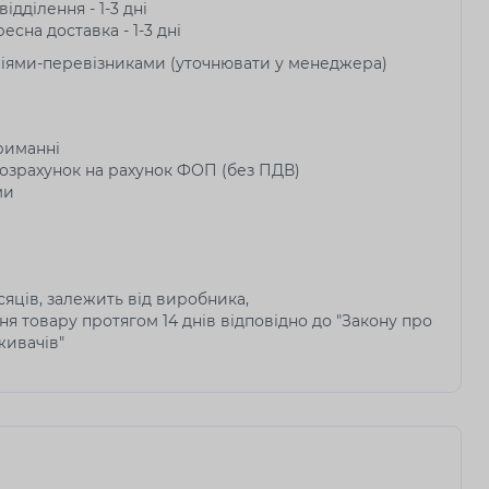
ідділення - 1-3 дні
есна доставка - 1-3 дні
ніями-перевізниками (уточнювати у менеджера)
риманні
озрахунок на рахунок ФОП (без ПДВ)
ми
ісяців, залежить від виробника,
я товару протягом 14 днів відповідно до "Закону про
живачів"