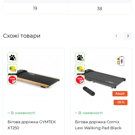
19
38
Схожі товари
7
10
7
10
7
10
Акція
-19 %
В наявності
В наявності
Бігова доріжка GYMTEK
Бігова доріжка Cornix
XT250
Lexi Walking Pad Black