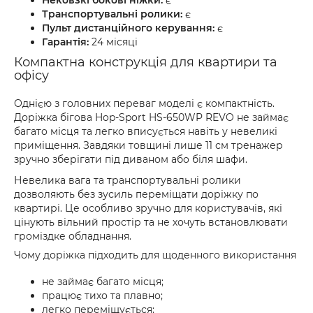
Нековзкі бокові ніжки:
є
Транспортувальні ролики:
є
Пульт дистанційного керування:
є
Гарантія:
24 місяці
Компактна конструкція для квартири та
офісу
Однією з головних переваг моделі є компактність.
Доріжка бігова Hop-Sport HS-650WP REVO не займає
багато місця та легко вписується навіть у невеликі
приміщення. Завдяки товщині лише 11 см тренажер
зручно зберігати під диваном або біля шафи.
Невелика вага та транспортувальні ролики
дозволяють без зусиль переміщати доріжку по
квартирі. Це особливо зручно для користувачів, які
цінують вільний простір та не хочуть встановлювати
громіздке обладнання.
Чому доріжка підходить для щоденного використання
не займає багато місця;
працює тихо та плавно;
легко переміщується;