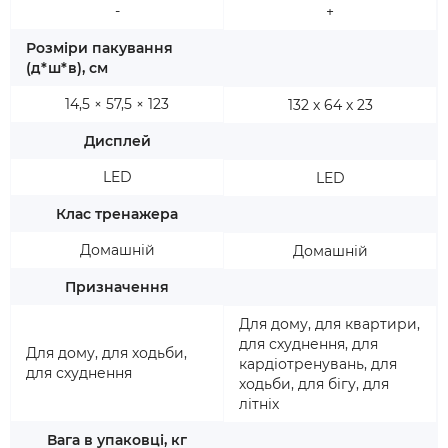
-
+
Розміри пакування
(д*ш*в), см
14,5 × 57,5 × 123
132 х 64 х 23
Дисплей
LED
LED
Клас тренажера
Домашній
Домашній
Призначення
Для дому, для квартири,
для схуднення, для
Для дому, для ходьби,
кардіотренувань, для
для схуднення
ходьби, для бігу, для
літніх
Вага в упаковці, кг