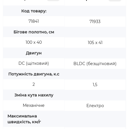
Код товару:
71841
71933
Бігове полотно, см
100 х 40
105 х 41
Двигун
DC (щітковий)
BLDC (безщітковий)
Потужність двигуна, к.с
2
1,5
Зміна кута нахилу
Механічне
Електро
Максимальна
швидкість, км/г