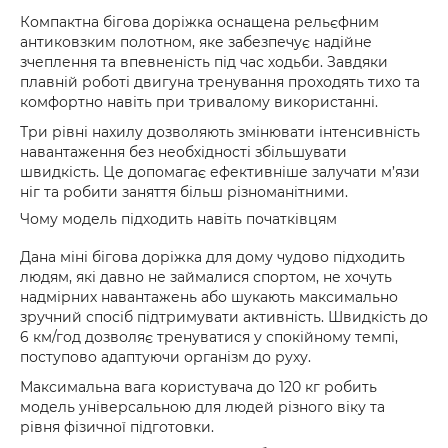
Компактна бігова доріжка оснащена рельєфним
антиковзким полотном, яке забезпечує надійне
зчеплення та впевненість під час ходьби. Завдяки
плавній роботі двигуна тренування проходять тихо та
комфортно навіть при тривалому використанні.
Три рівні нахилу дозволяють змінювати інтенсивність
навантаження без необхідності збільшувати
швидкість. Це допомагає ефективніше залучати м’язи
ніг та робити заняття більш різноманітними.
Чому модель підходить навіть початківцям
Дана міні бігова доріжка для дому чудово підходить
людям, які давно не займалися спортом, не хочуть
надмірних навантажень або шукають максимально
зручний спосіб підтримувати активність. Швидкість до
6 км/год дозволяє тренуватися у спокійному темпі,
поступово адаптуючи організм до руху.
Максимальна вага користувача до 120 кг робить
модель універсальною для людей різного віку та
рівня фізичної підготовки.