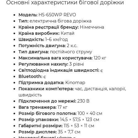
Основні характеристики бігової доріжки
Модель:
HS-650WP REVO
Тип:
електрична бігова доріжка
Країна реєстрації бренду:
Німеччина
Країна виробник:
Китай
Швидкість:
1–6 км/год
Потужність двигуна:
2 к.с.
Тип двигуна:
постійного струму
Максимальна вага користувача:
120 кг
Регулювання нахилу:
3 рівні
Світлодіодна індикація швидкості:
є
Bluetooth:
є
Підтримка додатка:
Kinomap
Показники комп’ютера:
час, дистанція, калорії,
швидкість
Підключення до мережі:
230 В
Вага тренажера:
17 кг
Розмір бігового полотна:
100 × 40 см
Розмір упаковки:
14,5 × 57,5 × 123 см
Габаритні розміри:
115 × 53 × 11 см
Розмір дисплея:
35 × 7,7 см