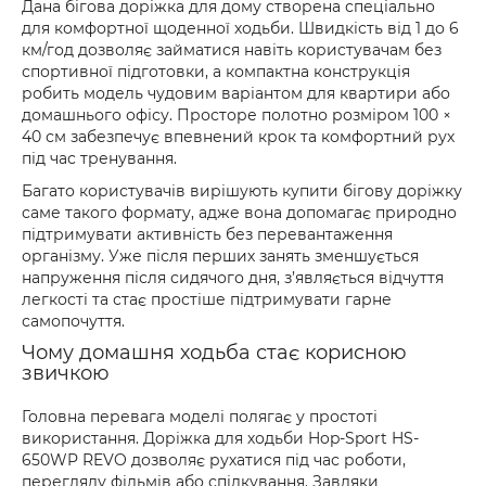
Дана бігова доріжка для дому створена спеціально
для комфортної щоденної ходьби. Швидкість від 1 до 6
км/год дозволяє займатися навіть користувачам без
спортивної підготовки, а компактна конструкція
робить модель чудовим варіантом для квартири або
домашнього офісу. Просторе полотно розміром 100 ×
40 см забезпечує впевнений крок та комфортний рух
під час тренування.
Багато користувачів вирішують купити бігову доріжку
саме такого формату, адже вона допомагає природно
підтримувати активність без перевантаження
організму. Уже після перших занять зменшується
напруження після сидячого дня, з’являється відчуття
легкості та стає простіше підтримувати гарне
самопочуття.
Чому домашня ходьба стає корисною
звичкою
Головна перевага моделі полягає у простоті
використання. Доріжка для ходьби Hop-Sport HS-
650WP REVO дозволяє рухатися під час роботи,
перегляду фільмів або спілкування. Завдяки