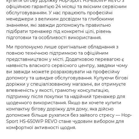
купити бігову доріжку Hop-Sport HS-650WP REVO з
офіційною гарантією 24 місяці та якісним сервісним
обслуговуванням. У нас працюють професійні
менеджери з великим досвідом та глибокими
знаннями, які завжди допоможуть правильно
підібрати тренажер під конкретні цілі, рівень
підготовки та особливості використання.
Ми пропонуємо лише оригінальне обладнання з
повною технічною підтримкою та офіційним
представництвом у місті. Додатковою перевагою є
наявність власного сервісного центру, завдяки чому
ви завжди можете розраховувати на професійну
допомогу та швидке обслуговування. Купуючи бігові
доріжки у спеціалізованому магазині, ви отримуєте
впевненість у якості, грамотну консультацію,
підтримку після покупки та надійний тренажер для
щоденного використання. Якщо ви хочете купити
компактну бігову доріжку для дому, яка дійсно
допоможе більше рухатися без зайвого стресу — Hop-
Sport HS-650WP REVO стане чудовим вибором для
комфортної активності щодня.