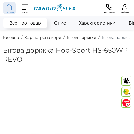
Головна
Меню
Контакти
Кабінет
Все про товар
Опис
Характеристики
Ві
Головна
Кардіотренажери
Бігові доріжки
Бігова доріжка
Бігова доріжка Hop-Sport HS-650WP
REVO
7
7
7