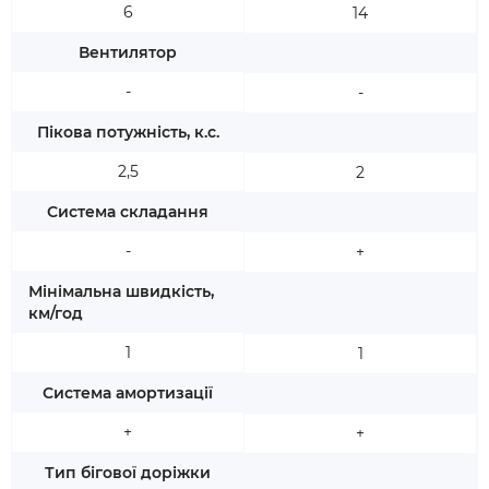
6
14
Вентилятор
-
-
Пікова потужність, к.с.
2,5
2
Система складання
-
+
Мінімальна швидкість,
км/год
1
1
Система амортизації
+
+
Тип бігової доріжки