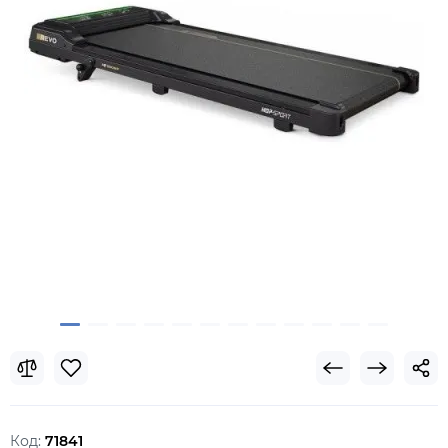
Код:
71841