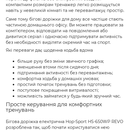
компактним розмірам тренажер легко розміщується
навіть у невеликій кімнаті та не перевантажує простір.
Саме тому бігові доріжки для дому все частіше стають
частиною домашнього офісу. Ви можете працювати за
комп’ютером, відповідати на повідомлення або
дивитися серіал і одночасно підтримувати активність
без необхідності виділяти окремий час на спорт.
Які переваги дає щоденна ходьба вдома
більше руху без зміни звичного графіка;
зменшення втоми після сидячого дня;
підтримання активності без перевантажень;
комфортна ходьба у домашніх умовах;
простий початок тренувань без підготовки;
поступове покращення витривалості;
можливість займатися у будь-який зручний час.
Просте керування для комфортних
тренувань
Бігова доріжка електрична Hop-Sport HS-650WP REVO
розроблена так, щоб почати користуватися нею