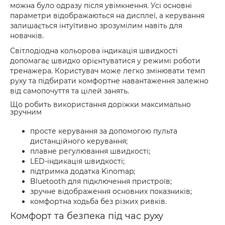
можна було одразу після увімкнення. Усі основні
параметри відображаються на дисплеї, а керування
залишається інтуїтивно зрозумілим навіть для
новачків.
Світлодіодна кольорова індикація швидкості
допомагає швидко орієнтуватися у режимі роботи
тренажера. Користувач може легко змінювати темп
руху та підбирати комфортне навантаження залежно
від самопочуття та цілей занять.
Що робить використання доріжки максимально
зручним
просте керування за допомогою пульта
дистанційного керування;
плавне регулювання швидкості;
LED-індикація швидкості;
підтримка додатка Kinomap;
Bluetooth для підключення пристроїв;
зручне відображення основних показників;
комфортна ходьба без різких ривків.
Комфорт та безпека під час руху