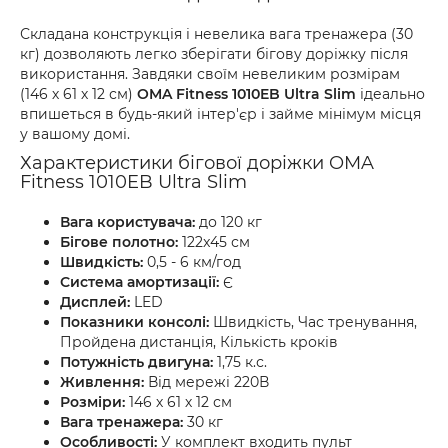
Складана конструкція і невелика вага тренажера (30
кг) дозволяють легко зберігати бігову доріжку після
використання. Завдяки своїм невеликим розмірам
(146 х 61 х 12 см)
OMA Fitness 1010EB Ultra Slim
ідеально
впишеться в будь-який інтер'єр і займе мінімум місця
у вашому домі.
Характеристики бігової доріжки OMA
Fitness 1010EB Ultra Slim
Вага користувача:
до 120 кг
Бігове полотно:
122x45 см
Швидкість:
0,5 - 6 км/год
Система амортизації:
Є
Дисплей:
LED
Показники консолі:
Швидкість, Час тренування,
Пройдена дистанція, Кількість кроків
Потужність двигуна:
1,75 к.с.
Живлення:
Від мережі 220В
Розміри:
146 х 61 х 12 см
Вага тренажера:
30 кг
Особливості:
У комплект входить пульт