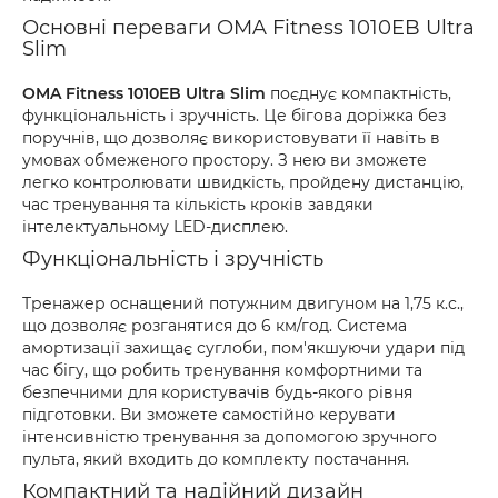
Основні переваги OMA Fitness 1010EB Ultra
Slim
OMA Fitness 1010EB Ultra Slim
поєднує компактність,
функціональність і зручність. Це бігова доріжка без
поручнів, що дозволяє використовувати її навіть в
умовах обмеженого простору. З нею ви зможете
легко контролювати швидкість, пройдену дистанцію,
час тренування та кількість кроків завдяки
інтелектуальному LED-дисплею.
Функціональність і зручність
Тренажер оснащений потужним двигуном на 1,75 к.с.,
що дозволяє розганятися до 6 км/год. Система
амортизації захищає суглоби, пом'якшуючи удари під
час бігу, що робить тренування комфортними та
безпечними для користувачів будь-якого рівня
підготовки. Ви зможете самостійно керувати
інтенсивністю тренування за допомогою зручного
пульта, який входить до комплекту постачання.
Компактний та надійний дизайн