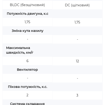
BLDC (безщітковий)
DC (щітковий)
Потужність двигуна, к.с
1,75
1,75
Зміна кута нахилу
-
-
Максимальна
швидкість, км/г
6
12
Вентилятор
-
-
Пікова потужність, к.с.
2
3
Система складання