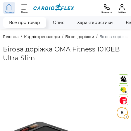
Головна
Меню
Контакти
Кабінет
Все про товар
Опис
Характеристики
Ві
Головна
Кардіотренажери
Бігові доріжки
Бігова доріжка 
Бігова доріжка OMA Fitness 1010EB
Ultra Slim
11
11
11
5
1