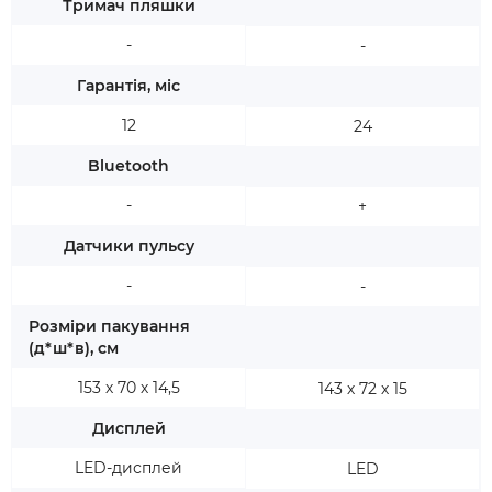
Тримач пляшки
-
-
Гарантія, міс
12
24
Bluetooth
-
+
Датчики пульсу
-
-
Розміри пакування
(д*ш*в), см
153 х 70 х 14,5
143 х 72 х 15
Дисплей
LED-дисплей
LED