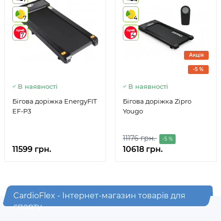
7
4
7
4
Акція
-5 %
В наявності
В наявності
Бігова доріжка EnergyFIT
Бігова доріжка Zipro
EF-P3
Yougo
11176 грн.
-5 %
11599 грн.
10618 грн.
CardioFlex - Інтернет-магазин товарів для
спорту