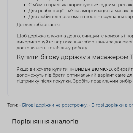
Сім’ям і парам, які користуються одним тренаж
Для реабілітації – м’яка амортизація та масаж
Для любителів різноманітності – поєднання кар
Догляд і зберігання
Щоб доріжка служила довго, очищуйте консоль і пор
використовуйте вертикальне зберігання за допомог
довговічність і стабільну роботу.
Купити бігову доріжку з масажером T
Якщо ви хочете купити
THUNDER BIONIC-D
, обирайт
допоможуть підібрати оптимальний варіант саме для 
підтримку після покупки. Зробіть правильний вибір –
Теги:
- Бігові доріжки на розстрочку
,
- Бігові доріжки в 
Порівняння аналогів