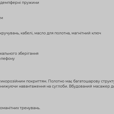
2 демпферні пружини
см
кручувань, кабелі, масло для полотна, магнітний ключ
кального зберігання
телефону
тикорозійним покриттям. Полотно має багатошарову структуру
, знижуючи навантаження на суглоби. Вбудований масажер до
оманітних тренувань.
.