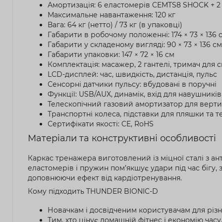
Амортизація: 6 еластомерів CEMTS8 SHOCK + 
Максимальне навантаження: 120 кг
Вага: 64 кг (нетто) / 73 кг (в упаковці)
Габарити в робочому положенні: 174 × 73 × 136 
Габарити у складеному вигляді: 90 × 73 × 136 см
Габарити упаковки: 147 × 72 × 16 см
Комплектація: масажер, 2 гантелі, тримач для с
LCD-дисплей: час, швидкість, дистанція, пульс
Сенсорні датчики пульсу: вбудовані в поручні
Функції: USB/AUX, динамік, вхід для навушників
Телескопічний газовий амортизатор для верти
Транспортні колеса, підставки для пляшки та 
Сертифікати якості: CE, RoHS
Матеріали та конструктивні особливості
Каркас тренажера виготовлений із міцної сталі з ан
еластомерів і пружин пом’якшує удари під час бігу
доповнюючи ефект від кардіотренування.
Кому підходить THUNDER BIONIC-D
Новачкам і досвідченим користувачам для різн
Тим, хто цінує домашній фітнес і економію часу