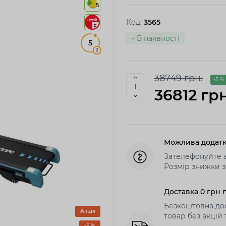
5
Код:
3565
5
В наявності
5
2
38749 грн.
-5 %
36812 грн
Можлива додатк
Зателефонуйте а
Розмір знижки з
Доставка 0 грн п
Безкоштовна дос
Акція
товар без акцій
-5 %