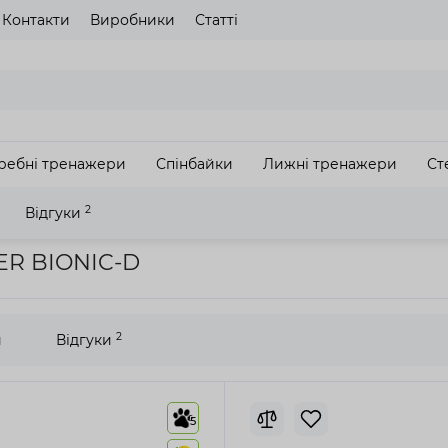
Контакти
Виробники
Статті
газину
Будь ласка оберіть мову сайту
UA
RU
ребні тренажери
Спінбайки
Лижні тренажери
Ст
З
2
Відгуки
жка THUNDER BIONIC-D
ER BIONIC-D
2
и
Відгуки
5