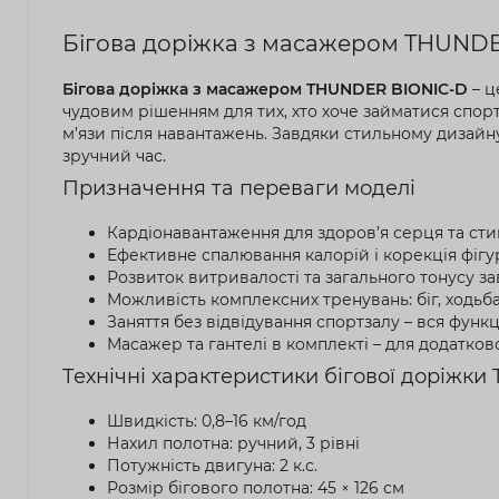
Бігова доріжка з масажером THUNDE
Бігова доріжка з масажером THUNDER BIONIC-D
– ц
чудовим рішенням для тих, хто хоче займатися спо
м’язи після навантажень. Завдяки стильному дизайну
зручний час.
Призначення та переваги моделі
Кардіонавантаження для здоров’я серця та сти
Ефективне спалювання калорій і корекція фігу
Розвиток витривалості та загального тонусу 
Можливість комплексних тренувань: біг, ходьба
Заняття без відвідування спортзалу – вся функц
Масажер та гантелі в комплекті – для додатков
Технічні характеристики бігової доріжк
Швидкість: 0,8–16 км/год
Нахил полотна: ручний, 3 рівні
Потужність двигуна: 2 к.с.
Розмір бігового полотна: 45 × 126 см