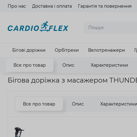
Про нас
Доставка і оплата
Гарантія та повернення
Мова ма
Бігові доріжки
Орбітреки
Велотренажери
Г
Все про товар
Опис
Характеристики
Головна
Кардіотренажери
Бігові доріжки
Бігова дорі
Бігова доріжка з масажером THUND
Все про товар
Опис
Характеристик