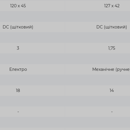
120 х 45
127 х 42
DC (щітковий)
DC (щітковий)
3
1,75
Електро
Механічне (ручне
18
14
-
-