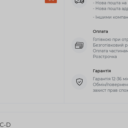
- Нова пошта на в
- Нова пошта адр
- Іншими компа
Оплата
Готівкою при от
Безготівковий р
Оплата частина
Розстрочка
Гарантія
Гарантія 12-36 м
Обмін/поверненн
захист прав спо
IC-D