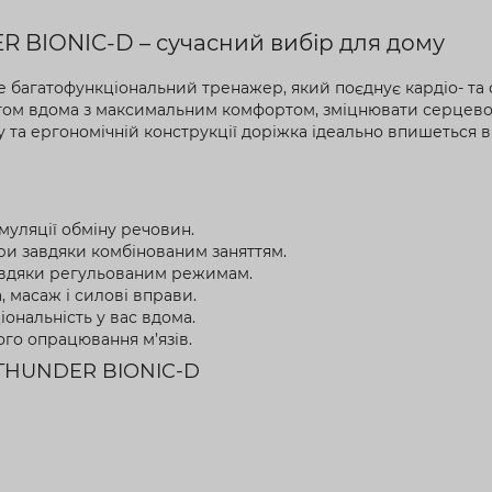
R BIONIC-D – сучасний вибір для дому
е багатофункціональний тренажер, який поєднує кардіо- та 
ртом вдома з максимальним комфортом, зміцнювати серцево-
 та ергономічній конструкції доріжка ідеально впишеться в
муляції обміну речовин.
ри завдяки комбінованим заняттям.
завдяки регульованим режимам.
, масаж і силові вправи.
іональність у вас вдома.
ого опрацювання м’язів.
и THUNDER BIONIC-D