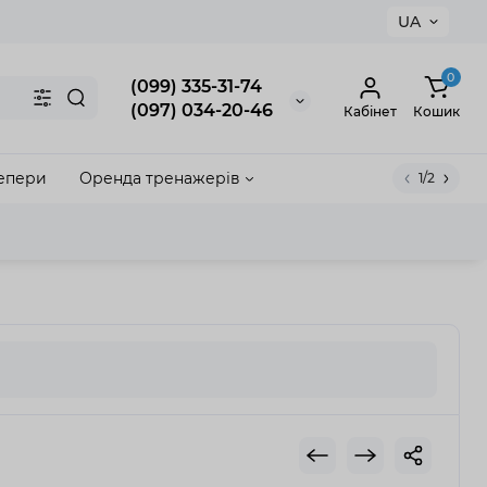
UA
×
0
(099) 335-31-74
(097) 034-20-46
Кабінет
Кошик
епери
Оренда тренажерів
1/2
акрити