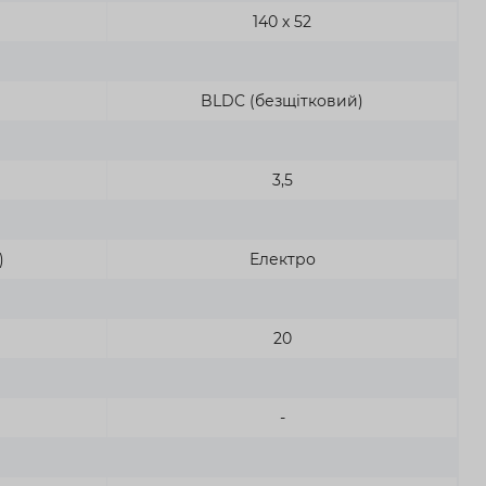
140 х 52
BLDC (безщітковий)
3,5
)
Електро
20
-