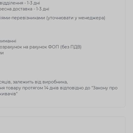
ідділення - 1-3 дні
есна доставка - 1-3 дні
ніями-перевізниками (уточнювати у менеджера)
риманні
озрахунок на рахунок ФОП (без ПДВ)
ми
ісяців, залежить від виробника,
я товару протягом 14 днів відповідно до "Закону про
живачів"