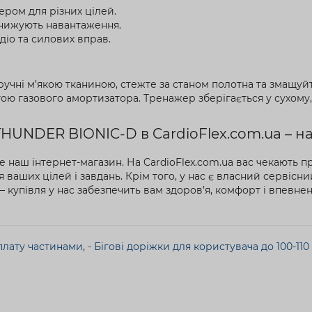
ером для різних цілей.
 знижують навантаження.
діо та силових вправ.
учні м’якою тканиною, стежте за станом полотна та змащуйт
ою газового амортизатора. Тренажер зберігається у сухому
HUNDER BIONIC-D в CardioFlex.com.ua – на
е наш інтернет-магазин. На CardioFlex.com.ua вас чекають 
ваших цілей і завдань. Крім того, у нас є власний сервісни
 купівля у нас забезпечить вам здоров’я, комфорт і впевнен
оплату частинами
,
- Бігові доріжки для користувача до 100-110 