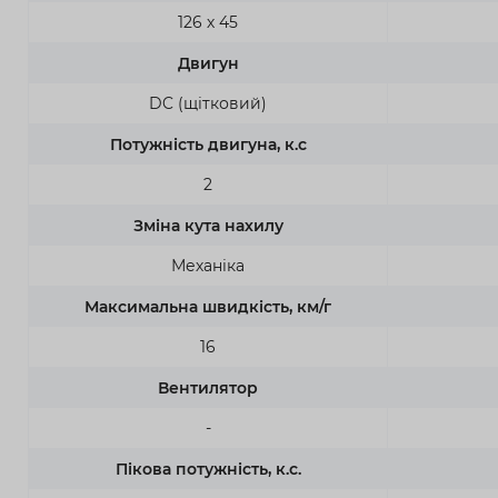
126 х 45
Двигун
DC (щітковий)
Потужність двигуна, к.с
2
Зміна кута нахилу
Механіка
Максимальна швидкість, км/г
16
Вентилятор
-
Пікова потужність, к.с.