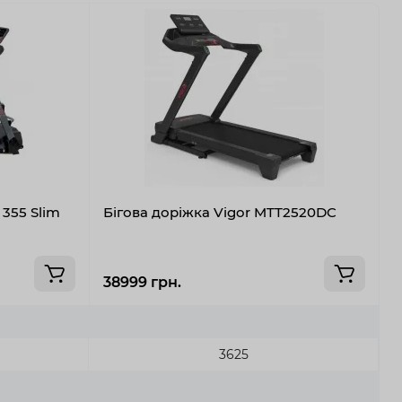
 355 Slim
Бігова доріжка Vigor MTT2520DC
Б
3
38999 грн.
3
3625