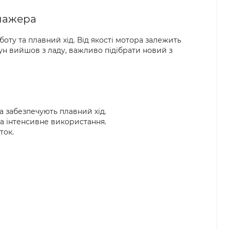
енажера
оту та плавний хід. Від якості мотора залежить
ун вийшов з ладу, важливо підібрати новий з
а забезпечують плавний хід.
та інтенсивне використання.
ток.