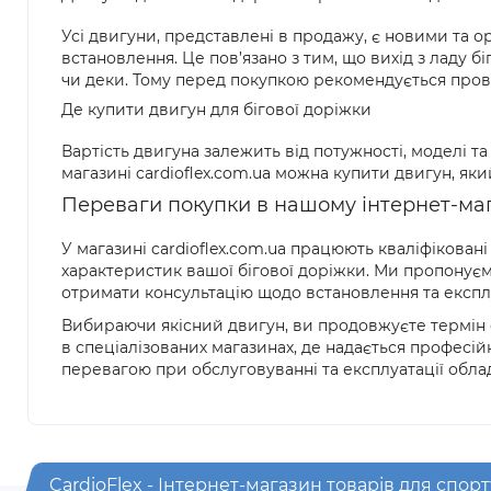
Усі двигуни, представлені в продажу, є новими та о
встановлення. Це пов’язано з тим, що вихід з ладу 
чи деки. Тому перед покупкою рекомендується пров
Де купити двигун для бігової доріжки
Вартість двигуна залежить від потужності, моделі т
магазині cardioflex.com.ua можна купити двигун, яки
Переваги покупки в нашому інтернет-ма
У магазині cardioflex.com.ua працюють кваліфікован
характеристик вашої бігової доріжки. Ми пропонуємо
отримати консультацію щодо встановлення та експлу
Вибираючи якісний двигун, ви продовжуєте термін 
в спеціалізованих магазинах, де надається професій
перевагою при обслуговуванні та експлуатації обла
CardioFlex - Інтернет-магазин товарів для спорт