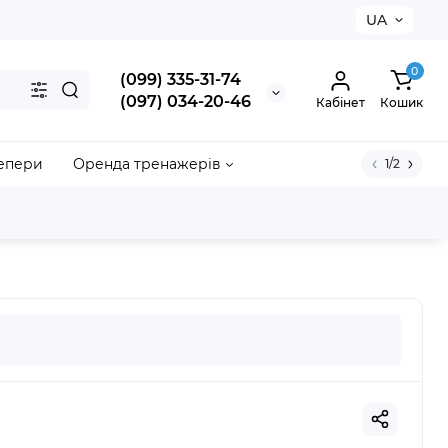
×
UA
0
(099) 335-31-74
(097) 034-20-46
Кабінет
Кошик
акрити
епери
Оренда тренажерів
1/2