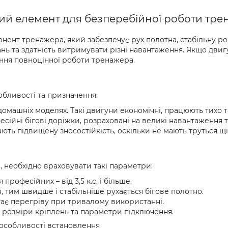
вий елемент для безперебійної роботи тр
ент тренажера, який забезпечує рух полотна, стабільну роб
нь та здатність витримувати різні навантаження. Якщо двиг
ення повноцінної роботи тренажера.
собливості та призначення:
омашніх моделях. Такі двигуни економічні, працюють тихо т
сійні бігові доріжки, розраховані на великі навантаження 
мають підвищену зносостійкість, оскільки не мають труться щі
 необхідно враховувати такі параметри:
 професійних – від 3,5 к.с. і більше.
 тим швидше і стабільніше рухається бігове полотно.
ає перегріву при тривалому використанні.
розміри кріплень та параметри підключення.
 особливості встановлення