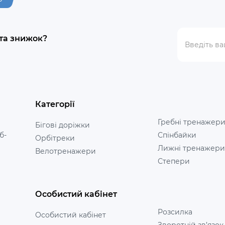
 та знижок?
Категорії
Гребні тренажер
Бігові доріжки
б-
Спінбайки
Орбітреки
Лижні тренажери
Велотренажери
Степери
Особистий кабінет
Розсилка
Особистий кабінет