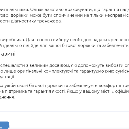
ригінальними. Однак важливо враховувати, що гарантія нада
бігової доріжки може бути спричинений не тільки несправні
ести діагностику тренажера.
а виробника. Для точного вибору необхідно надати креслення
й ідеально підійде для вашої бігової доріжки та забезпечить
газині
і спеціалісти з великим досвідом, які допоможуть вибрати 
 лише оригінальні комплектуючі та гарантуємо їхню сумісні
атації.
служби своєї бігової доріжки та забезпечуєте комфортні т
на підтримка та гарантія якості. Якщо у вашому місті є офі
днання.
у