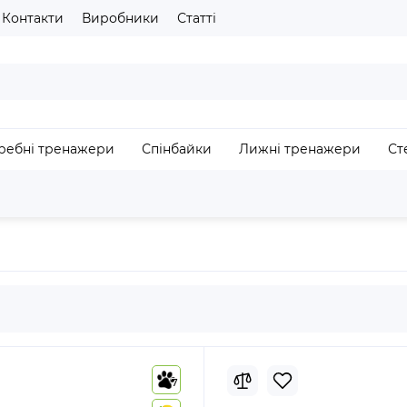
газину
Контакти
Виробники
Статті
Будь ласка оберіть мову сайту
UA
RU
З
ребні тренажери
Спінбайки
Лижні тренажери
Ст
гових доріжок
Двигун для бігових доріжок
7