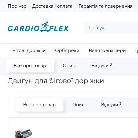
Мова ма
Про нас
Доставка і оплата
Гарантія та повернення
Бігові доріжки
Орбітреки
Велотренажери
Г
3
Все про товар
Опис
Відгуки
Головна
Аксесуари для кардіотренажерів
Двигуни для бі
Двигун для бігової доріжки
3
Все про товар
Опис
Відгуки