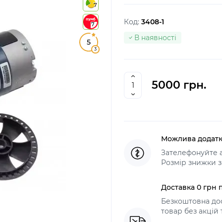
7
Код:
3408-1
7
В наявності
5
3
5000 грн.
Можлива додатк
Зателефонуйте а
Розмір знижки з
Доставка 0 грн п
Безкоштовна дос
товар без акцій