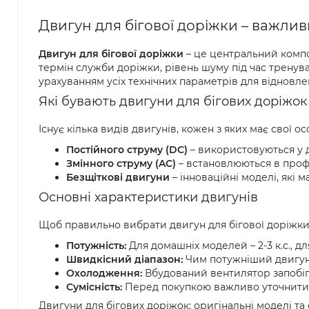
Двигун для бігової доріжки – важли
Двигун для бігової доріжки
– це центральний компон
термін служби доріжки, рівень шуму під час тренува
урахуванням усіх технічних параметрів для відновл
Які бувають двигуни для бігових доріжок
Існує кілька видів двигунів, кожен з яких має свої о
Постійного струму (DC)
– використовуються у д
Змінного струму (AC)
– встановлюються в профе
Безщіткові двигуни
– інноваційні моделі, які 
Основні характеристики двигунів
Щоб правильно вибрати двигун для бігової доріжки,
Потужність:
Для домашніх моделей – 2-3 к.с., для
Швидкісний діапазон:
Чим потужніший двигун,
Охолодження:
Вбудований вентилятор запобіг
Сумісність:
Перед покупкою важливо уточнити 
Двигуни для бігових доріжок: оригінальні моделі та