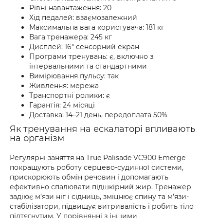
Рівні навантаження: 20
Хід педалей: взаємозалежний
Максимальна вага користувача: 181 кг
Вага тренажера: 245 кг
Дисплей: 16" сенсорний екран
Програми тренувань: є, включно з
інтервальними та стандартними
Вимірювання пульсу: так
Живлення: мережа
Транспортні ролики: є
Гарантія: 24 місяці
Доставка: 14–21 день, передоплата 50%
Як тренування на ескалаторі впливають
на організм
Регулярні заняття на True Palisade VC900 Emerge
покращують роботу серцево-судинної системи,
прискорюють обмін речовин і допомагають
ефективно спалювати підшкірний жир. Тренажер
задіює м’язи ніг і сідниць, зміцнює спину та м’язи-
стабілізатори, підвищує витривалість і робить тіло
підтягнутим. У порівнянні з іншими