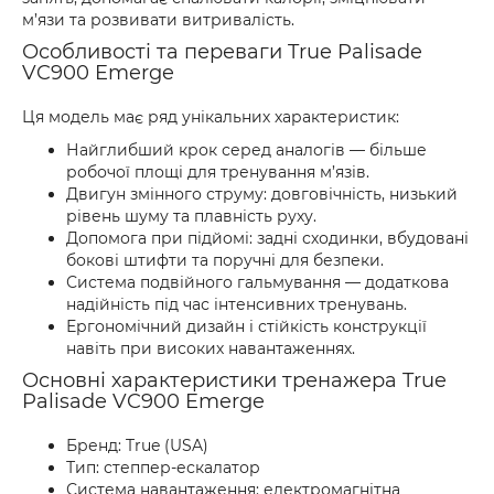
м’язи та розвивати витривалість.
Особливості та переваги True Palisade
VC900 Emerge
Ця модель має ряд унікальних характеристик:
Найглибший крок серед аналогів — більше
робочої площі для тренування м’язів.
Двигун змінного струму: довговічність, низький
рівень шуму та плавність руху.
Допомога при підйомі: задні сходинки, вбудовані
бокові штифти та поручні для безпеки.
Система подвійного гальмування — додаткова
надійність під час інтенсивних тренувань.
Ергономічний дизайн і стійкість конструкції
навіть при високих навантаженнях.
Основні характеристики тренажера True
Palisade VC900 Emerge
Бренд: True (USA)
Тип: степпер-ескалатор
Система навантаження: електромагнітна