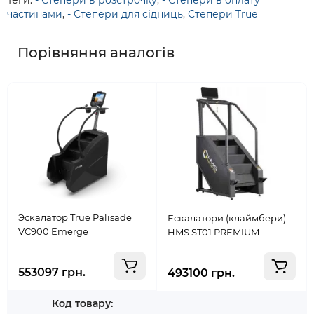
Теги:
- Степери в розстрочку
,
- Степери в оплату
частинами
,
- Степери для сідниць
,
Степери True
Порівняння аналогів
Эскалатор True Palisade
Ескалатори (клаймбери)
VC900 Emerge
HMS ST01 PREMIUM
553097 грн.
493100 грн.
Код товару: