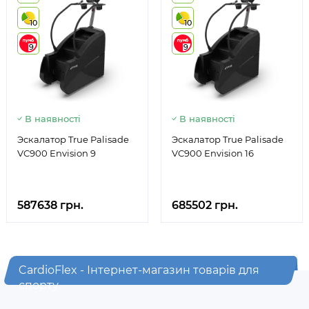
10
10
9
9
В наявності
В наявності
Эскалатор True Palisade
Эскалатор True Palisade
VC900 Envision 9
VC900 Envision 16
587638 грн.
685502 грн.
CardioFlex - Інтернет-магазин товарів для
спорту