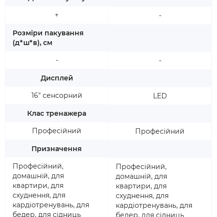
+
-
Розміри пакування
(д*ш*в), см
-
-
Дисплей
16" сенсорний
LED
Клас тренажера
Професійний
Професійний
Призначення
Професійний,
Професійний,
домашній, для
домашній, для
квартири, для
квартири, для
схуднення, для
схуднення, для
кардіотренувань, для
кардіотренувань, для
бедер, для сідниць
бедер, для сідниць