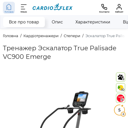
Головна
Меню
Контакти
Кабінет
Все про товар
Опис
Характеристики
Ві
Головна
Кардіотренажери
Степери
Эскалатор True Palis
Тренажер Эскалатор True Palisade
VC900 Emerge
9
10
9
5
8