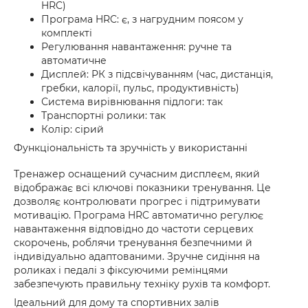
HRC)
Програма HRC: є, з нагрудним поясом у
комплекті
Регулювання навантаження: ручне та
автоматичне
Дисплей: РК з підсвічуванням (час, дистанція,
гребки, калорії, пульс, продуктивність)
Система вирівнювання підлоги: так
Транспортні ролики: так
Колір: сірий
Функціональність та зручність у використанні
Тренажер оснащений сучасним дисплеєм, який
відображає всі ключові показники тренування. Це
дозволяє контролювати прогрес і підтримувати
мотивацію. Програма HRC автоматично регулює
навантаження відповідно до частоти серцевих
скорочень, роблячи тренування безпечними й
індивідуально адаптованими. Зручне сидіння на
роликах і педалі з фіксуючими ремінцями
забезпечують правильну техніку рухів та комфорт.
Ідеальний для дому та спортивних залів