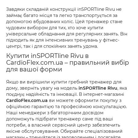
Завдяки складаній конструкції inSPORTline Rivu не
займає багато місця та легко транспортується за
допомогою вбудованих коліс. Цей тренажер стане
чудовим вибором для тих, хто хоче купити
універсальне обладнання для регулярних занять. Він
підходить як для інтенсивних тренувань у фітнес-
центрі, так і для спокійних занять удома.
Купити inSPORTline Rivu в
CardioFlex.com.ua – правильний вибір
для вашої форми
Якщо ви вирішили купити гребний тренажер для
дому, зверніть увагу на модель
inSPORTline Rivu
, яка
поєднує надійність та інновації. В інтернет-магазині
CardioFlex.com.ua
ви можете оформити покупку з
офіційною гарантією та професійною консультацією.
Наші менеджери з багаторічним досвідом
допоможуть підібрати тренажер саме під ваші
потреби, а власний сервісний центр забезпечить
якісне обслуговування. Обирайте спеціалізований
магазин – тренуйтеся із задоволенням і досягайте