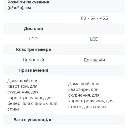
Розміри пакування
(д*ш*в), см
-
110 × 54 × 45,5
Дисплей
LCD
LCD
Клас тренажера
Домашній
Домашній
Призначення
Домашній, для
Домашній, для
квартири, для
квартири, для
схуднення, для
схуднення, для
кардіотренувань, для
кардіотренувань, для
бедер, для сідниць, для
стегон, для спини
спини
Вага в упаковці, кг