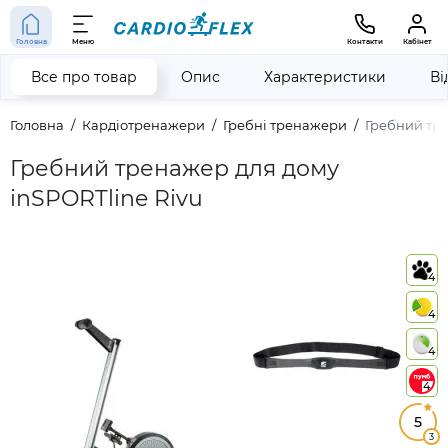
Головна
Меню
Контакти
Кабінет
Все про товар
Опис
Характеристики
Ві
Головна
Кардіотренажери
Гребні тренажери
Гребний тре
Гребний тренажер для дому
inSPORTline Rivu
4
4
4
4
5
3