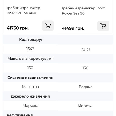
Гребний тренажер
Гребний тренажер Toorx
inSPORTline Rivu
Rower Sea 90
41730 грн.
41499 грн.
Код товару:
1342
72131
Макс. вага користув., кг
150
130
Система навантаження
Магнітна
Водяна
Джерело живлення
Мережа
Мережа
Регулювання