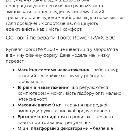
регулярних занять вдома, дозволяючи
пропрацьовувати всі основні групи м’язів та
зміцнювати серцево-судинну систему. Такий
тренажер стане чудовим вибором як для новачків, так
і для досвідчених спортсменів, які цінують
ефективність, надійність і комфорт.
Основні переваги Toorx Rower RWX 500
Купівля Toorx RWX 500 – це інвестиція у здоров’я та
відмінну фізичну форму. Дана модель має низку
переваг:
Магнітна система навантаження
– забезпечує
плавний хід, майже безшумну роботу та
стабільність.
16 рівнів навантаження
, що регулюються
комп’ютером – можливість підбору оптимальної
інтенсивності.
Маховик вагою 9 кг
– гарантія природної
амплітуди рухів та високої продуктивності.
Ергономічне сидіння
на роликах – комфорт
навіть при тривалих тренуваннях.
Міцні платформи з фіксаторами
– безпечне