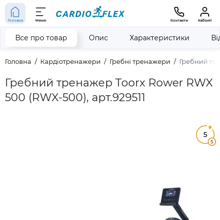
Головна
Меню
Контакти
Кабінет
Все про товар
Опис
Характеристики
Ві
Головна
Кардіотренажери
Гребні тренажери
Гребний тр
Гребний тренажер Toorx Rower RWX
500 (RWX-500), арт.929511
5
5