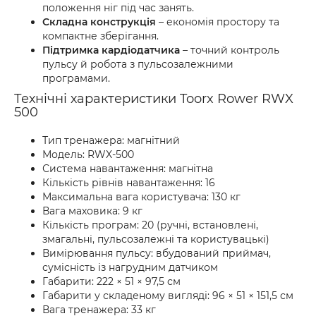
положення ніг під час занять.
Складна конструкція
– економія простору та
компактне зберігання.
Підтримка кардіодатчика
– точний контроль
пульсу й робота з пульсозалежними
програмами.
Технічні характеристики Toorx Rower RWX
500
Тип тренажера: магнітний
Модель: RWX-500
Система навантаження: магнітна
Кількість рівнів навантаження: 16
Максимальна вага користувача: 130 кг
Вага маховика: 9 кг
Кількість програм: 20 (ручні, встановлені,
змагальні, пульсозалежні та користувацькі)
Вимірювання пульсу: вбудований приймач,
сумісність із нагрудним датчиком
Габарити: 222 × 51 × 97,5 см
Габарити у складеному вигляді: 96 × 51 × 151,5 см
Вага тренажера: 33 кг