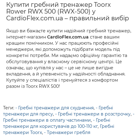
Купити гребний тренажер Toorx
Rower RWX 500 (RWX-500) у
CardioFlex.com.ua – правильний вибір
Якщо ви бажаєте купити надійний гребний тренажер,
інтернет-магазин
CardioFlex.com.ua
стане вашим
кращим помічником. У нас працюють професійні
менеджери, які допоможуть підібрати модель під
конкретні потреби. Ми надаємо офіційну гарантію та
обслуговування у власному сервісному центрі. Це
означає, що купівля у нас – це не лише вигідне
вкладення, а й упевненість у надійності обладнання.
Купуйте у спеціалістів і тренуйтеся з комфортом
разом із Toorx RWX 500!
Теги:
- Гребні тренажери для схуднення
,
- Гребні
тренажери для пресу
,
- Гребні тренажери в розстрочку
,
-
Гребні тренажери в оплату частинами
,
- Гребні
тренажери для користувачів до 100-110 кг
,
Гребні
тренажери Toorx
,
- Тренажери гребля