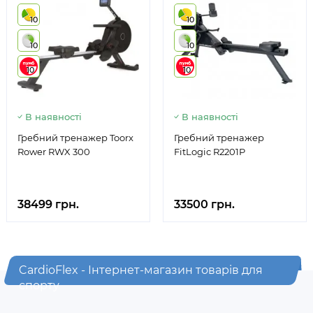
10
10
10
10
10
10
В наявності
В наявності
Гребний тренажер Toorx
Гребний тренажер
Rower RWX 300
FitLogic R2201P
38499 грн.
33500 грн.
CardioFlex - Інтернет-магазин товарів для
спорту