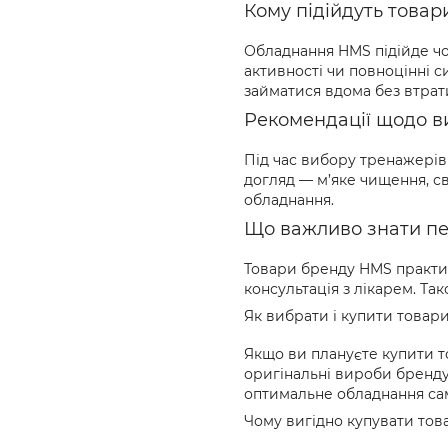
Кому підійдуть това
Обладнання HMS підійде чол
активності чи повноцінні с
займатися вдома без втрат
Рекомендації щодо в
Під час вибору тренажерів 
догляд — м’яке чищення, с
обладнання.
Що важливо знати пе
Товари бренду HMS практич
консультація з лікарем. Т
Як вибрати і купити товари
Якщо ви плануєте купити т
оригінальні вироби бренду
оптимальне обладнання саме
Чому вигідно купувати тов