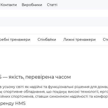
Контакти
Виробники
Статті
ребні тренажери
Спінбайки
Лижні тренажери
Ст
— якість, перевірена часом
 усьому світі як надійні та функціональні рішення для дом
є спортивне обладнання, що поєднує високі технології, ерг
фесійних спортсменів, ставши синонімом надійності та комфор
бренду HMS