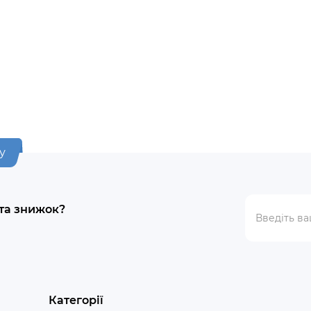
у
 та знижок?
Категорії