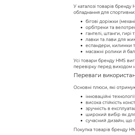
У каталозі товарів бренду
обладнання для спортивних 
бігові доріжки (механі
орбітреки та велотр
гантелі, штанги, гирі 
лавки та лави для жи
еспандери, килимки т
масажні ролики й бал
Усі товари бренду HMS виго
перевірку перед виходом н
Переваги використа
Основні плюси, які отримую
інноваційні технологі
висока стійкість конст
зручність в експлуатац
широкий вибір як для 
сучасний дизайн, що 
Покупка товарів бренду HMS