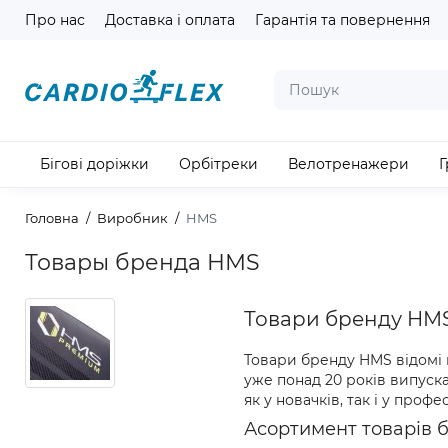
Про нас
Доставка і оплата
Гарантія та повернення
Бігові доріжки
Орбітреки
Велотренажери
Г
Головна
Виробник
HMS
Товары бренда HMS
Товари бренду HMS 
Товари бренду HMS відомі в
уже понад 20 років випуска
як у новачків, так і у про
Асортимент товарів 