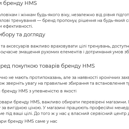
ри бренду HMS
овікам і жінкам будь-якого віку, незалежно від рівня підгот
илові тренування — бренд пропонує рішення на будь-який сма
и ефективності.
ибору та догляду
та аксесуарів важливо враховувати цілі тренувань, доступн
воєчасне змащення рухомих елементів і дотримання умов з
ред покупкою товарів бренду HMS
но не мають протипоказань, але за наявності хронічних з
акож зверніть увагу на правильне збирання та встановлення
 бренду HMS з упевненістю в якості
овари бренду HMS, важливо обирати перевірені магазини. 
 за вигідною ціною. У магазині працюють професійні менед
 під ваші цілі. До того ж у нас є власний сервісний центр 
ари бренду HMS саме у нас