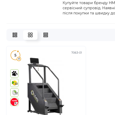
Купуйте товари бренду HMS 
сервісний супровід. Наявн
після покупки та швидку до
7063-01
5
8
9
10
12
9