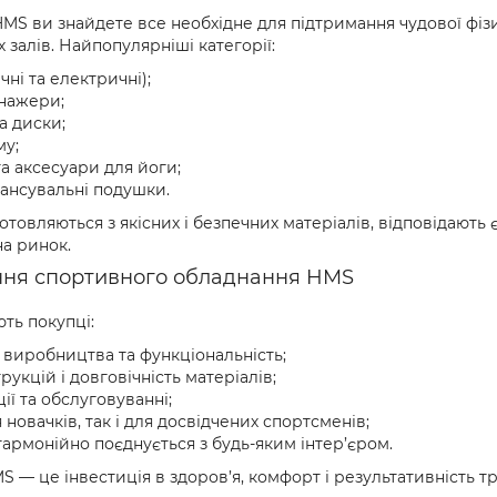
 HMS ви знайдете все необхідне для підтримання чудової фі
залів. Найпопулярніші категорії:
чні та електричні);
енажери;
та диски;
му;
а аксесуари для йоги;
ансувальні подушки.
товляються з якісних і безпечних матеріалів, відповідають
а ринок.
ння спортивного обладнання HMS
ть покупці:
ї виробництва та функціональність;
рукцій і довговічність матеріалів;
ії та обслуговуванні;
новачків, так і для досвідчених спортсменів;
гармонійно поєднується з будь-яким інтер’єром.
 — це інвестиція в здоров’я, комфорт і результативність т