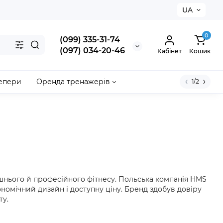
UA
0
(099) 335-31-74
(097) 034-20-46
Кабінет
Кошик
епери
Оренда тренажерів
1/2
ашнього й професійного фітнесу. Польська компанія HMS
ономічний дизайн і доступну ціну. Бренд здобув довіру
ту.