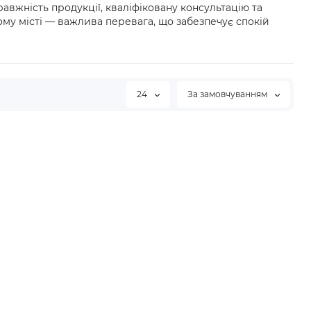
авжність продукції, кваліфіковану консультацію та
ому місті — важлива перевага, що забезпечує спокій
24
За замовчуванням