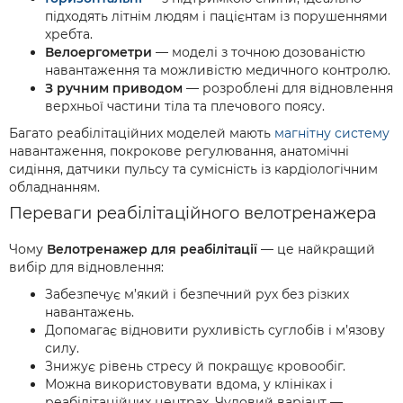
підходять літнім людям і пацієнтам із порушеннями
хребта.
Велоергометри
— моделі з точною дозованістю
навантаження та можливістю медичного контролю.
З ручним приводом
— розроблені для відновлення
верхньої частини тіла та плечового поясу.
Багато реабілітаційних моделей мають
магнітну систему
навантаження, покрокове регулювання, анатомічні
сидіння, датчики пульсу та сумісність із кардіологічним
обладнанням.
Переваги реабілітаційного велотренажера
Чому
Велотренажер для реабілітації
— це найкращий
вибір для відновлення:
Забезпечує м’який і безпечний рух без різких
навантажень.
Допомагає відновити рухливість суглобів і м’язову
силу.
Знижує рівень стресу й покращує кровообіг.
Можна використовувати вдома, у клініках і
реабілітаційних центрах. Чудовий варіант —