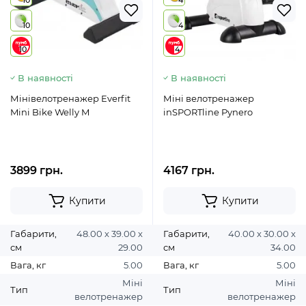
10
4
10
4
10
4
В наявності
В наявності
Мінівелотренажер Everfit
Міні велотренажер
Mini Bike Welly M
inSPORTline Pynero
3899 грн.
4167 грн.
Купити
Купити
Габарити,
48.00 х 39.00 х
Габарити,
40.00 х 30.00 х
см
29.00
см
34.00
Вага, кг
5.00
Вага, кг
5.00
Міні
Міні
Тип
Тип
велотренажер
велотренажер