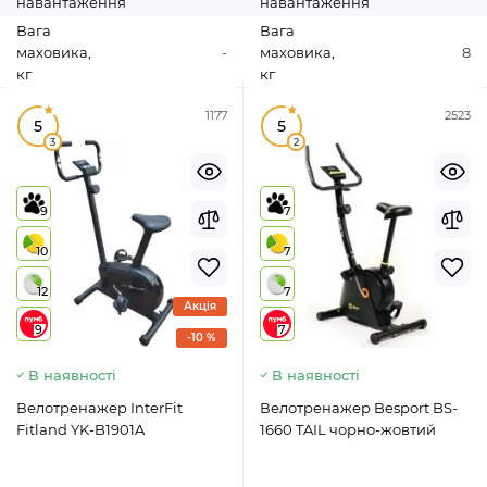
навантаження
навантаження
Вага
Вага
маховика,
-
маховика,
8
кг
кг
1177
2523
5
5
3
2
9
7
10
7
12
7
Акція
9
7
-10 %
В наявності
В наявності
Велотренажер InterFit
Велотренажер Besport BS-
Fitland YK-B1901A
1660 TAIL чорно-жовтий