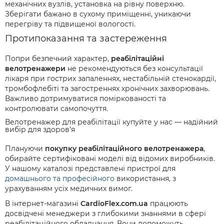
механічних вузлів, установка на рівну поверхню.
Зберігати бажано в сухому приміщенні, уникаючи
перегріву та підвищеної вологості.
Протипоказання та застереження
Попри безпечний характер,
реабілітаційні
велотренажери
не рекомендуються без консультації
лікаря при гострих запаленнях, нестабільній стенокардії,
тромбофлебіті та загостреннях хронічних захворювань.
Важливо дотримуватися поміркованості та
контролювати самопочуття.
Велотренажер для реабілітації купуйте у нас — надійний
вибір для здоров’я
Плануючи
покупку реабілітаційного велотренажера
,
обирайте сертифіковані моделі від відомих виробників.
У нашому каталозі представлені пристрої для
домашнього та професійного
використання, з
урахуванням усіх медичних вимог.
В інтернет-магазині
CardioFlex.com.ua
працюють
досвідчені менеджери з глибокими знаннями в сфері
реабілітаційного обладнання. Вони допоможуть