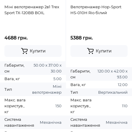
Міні велотренажер 2в1 Trex
Велотренажер Hop-Sport
Sport TX-120BB BOIL
HS-010H Rio білий
4688 грн.
5388 грн.
Купити
Купити
Габарити,
50.00 х 37.00 х
см
30.00
Габарити,
120.00 х 42.00 х
см
93.00
Вага, кг
5.00
Вага, кг
12.00
Міні
Тип
велотренажер
Тип
Вертикальний
Макс. вага
Макс. вага
користув.,
150
користув.,
110
кг
кг
Система
Система
Механічна
Механічна
навантаження
навантаження