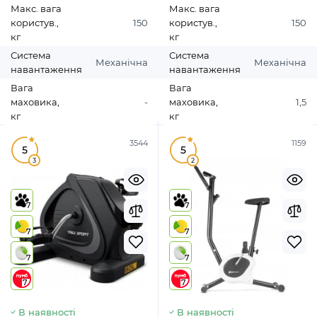
Макс. вага
Макс. вага
користув.,
150
користув.,
150
кг
кг
Система
Система
Механічна
Механічна
навантаження
навантаження
Вага
Вага
маховика,
-
маховика,
1,5
кг
кг
3544
1159
5
5
3
2
7
7
7
7
7
7
7
7
В наявності
В наявності