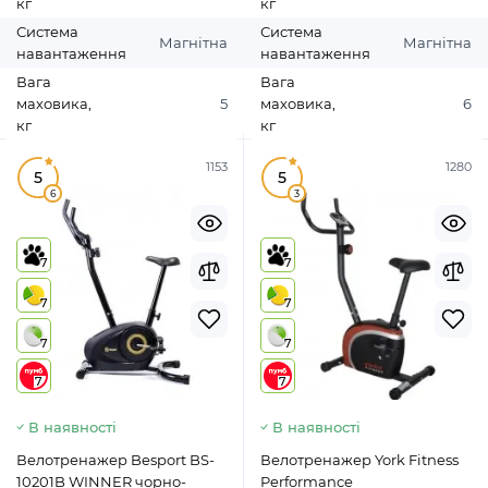
кг
кг
Система
Система
Магнітна
Магнітна
навантаження
навантаження
Вага
Вага
маховика,
5
маховика,
6
кг
кг
1153
1280
5
5
6
3
7
7
7
7
7
7
7
7
В наявності
В наявності
Велотренажер Besport BS-
Велотренажер York Fitness
10201B WINNER чорно-
Performance