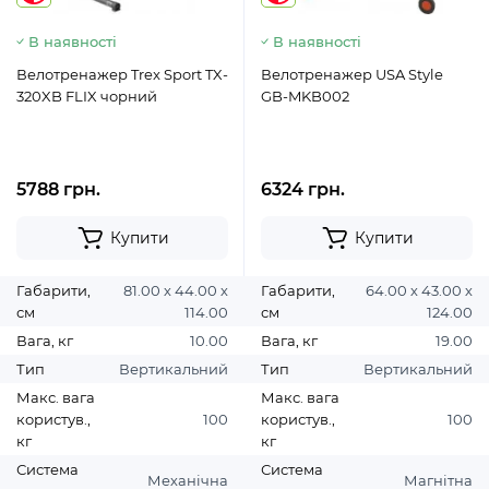
В наявності
В наявності
Велотренажер Trex Sport TX-
Велотренажер USA Style
320XB FLIX чорний
GB-MKB002
5788 грн.
6324 грн.
Купити
Купити
Габарити,
81.00 х 44.00 х
Габарити,
64.00 х 43.00 х
см
114.00
см
124.00
Вага, кг
10.00
Вага, кг
19.00
Тип
Вертикальний
Тип
Вертикальний
Макс. вага
Макс. вага
користув.,
100
користув.,
100
кг
кг
Система
Система
Механічна
Магнітна