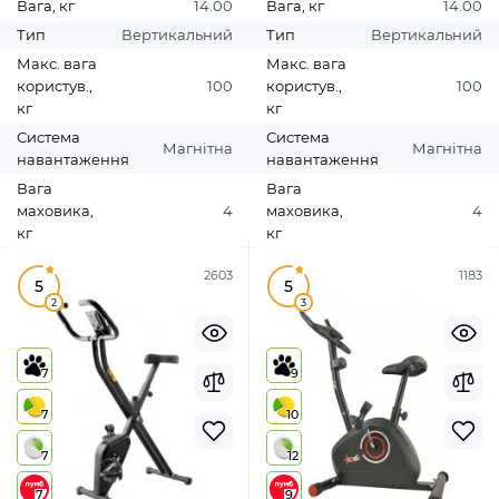
Вага, кг
14.00
Вага, кг
14.00
Тип
Вертикальний
Тип
Вертикальний
Макс. вага
Макс. вага
користув.,
100
користув.,
100
кг
кг
Система
Система
Магнітна
Магнітна
навантаження
навантаження
Вага
Вага
маховика,
4
маховика,
4
кг
кг
2603
1183
5
5
2
3
7
9
7
10
7
12
7
9