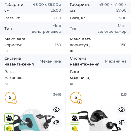
Габарити,
48.00 х 36.00 х
Габарити,
49.00 х 41.00 х
см
26.00
см
27.00
Вага, кг
3.00
Вага, кг
3.00
Міні
Міні
Тип
Тип
велотренажер
велотренажер
Макс. вага
Макс. вага
користув.,
150
користув.,
150
кг
кг
Система
Система
Механічна
Механічна
навантаження
навантаження
Вага
Вага
маховика,
-
маховика,
-
кг
кг
3448
1215
5
5
4
3
10
4