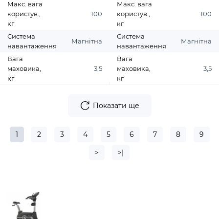
Макс. вага
Макс. вага
користув.,
100
користув.,
100
кг
кг
Система
Система
Магнітна
Магнітна
навантаження
навантаження
Вага
Вага
маховика,
3,5
маховика,
3,5
кг
кг
Показати ще
1
2
3
4
5
6
7
8
9
>
>|