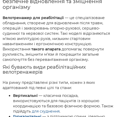
безпечне відновлення та зміцнення
організму
Велотренажер для реабілітації
— це спеціалізоване
обладнання, створене для відновлення після травм,
операцій і захворювань опорно-рухової, серцево-
судинної та нервової систем. Такі моделі відрізняються
м’якою амплітудою рухів, низьким стартовим
навантаженням і ергономічною конструкцією.
Використання
такого апарата
допомагає повернути
рухливість, зміцнити м’язи й покращити загальне
самопочуття без перевантаження організму.
Які бувають види реабілітаційних
велотренажерів
На ринку представлені різні типи, кожен з яких
адаптований під певні цілі та стани:
Вертикальні
— класична посадка,
використовуються для пацієнтів із хорошою
координацією та базовою фізичною формою. Також
підійдуть
для схуднення
.
Горизонтальні
— з підтримкою спини, ідеально