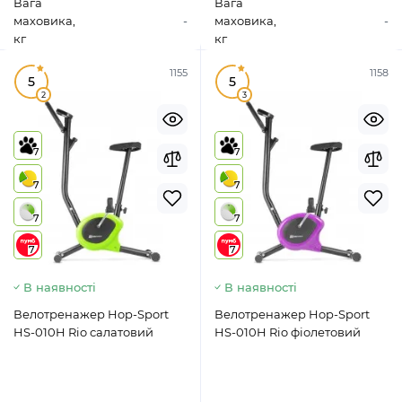
Вага
Вага
маховика,
-
маховика,
-
кг
кг
1155
1158
5
5
2
3
7
7
7
7
7
7
7
7
В наявності
В наявності
Велотренажер Hop-Sport
Велотренажер Hop-Sport
HS-010H Rio салатовий
HS-010H Rio фіолетовий