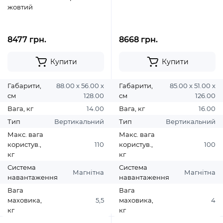
жовтий
8477 грн.
8668 грн.
Купити
Купити
Габарити,
88.00 х 56.00 х
Габарити,
85.00 х 51.00 х
см
128.00
см
126.00
Вага, кг
14.00
Вага, кг
16.00
Тип
Вертикальний
Тип
Вертикальний
Макс. вага
Макс. вага
користув.,
110
користув.,
100
кг
кг
Система
Система
Магнітна
Магнітна
навантаження
навантаження
Вага
Вага
маховика,
5,5
маховика,
4
кг
кг