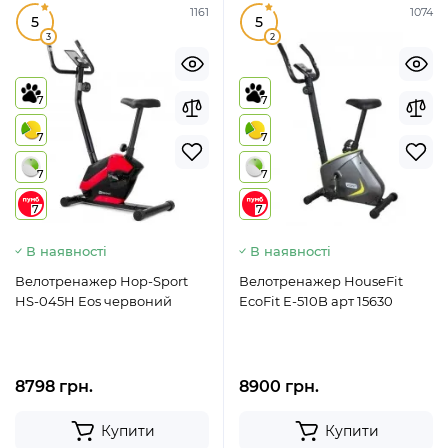
1161
1074
5
5
3
2
7
7
7
7
7
7
7
7
В наявності
В наявності
Велотренажер Hop-Sport
Велотренажер HouseFit
HS-045H Eos червоний
EcoFit E-510B арт 15630
8798 грн.
8900 грн.
Купити
Купити