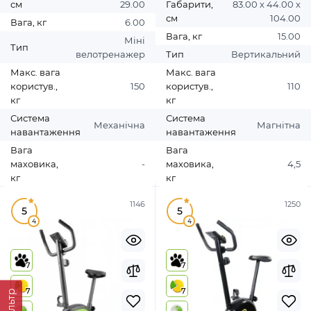
см
29.00
Габарити,
83.00 х 44.00 х
см
104.00
Вага, кг
6.00
Вага, кг
15.00
Міні
Тип
велотренажер
Тип
Вертикальний
Макс. вага
Макс. вага
користув.,
150
користув.,
110
кг
кг
Система
Система
Механічна
Магнітна
навантаження
навантаження
Вага
Вага
маховика,
-
маховика,
4,5
кг
кг
1146
1250
5
5
4
4
7
7
7
7
Фильтр