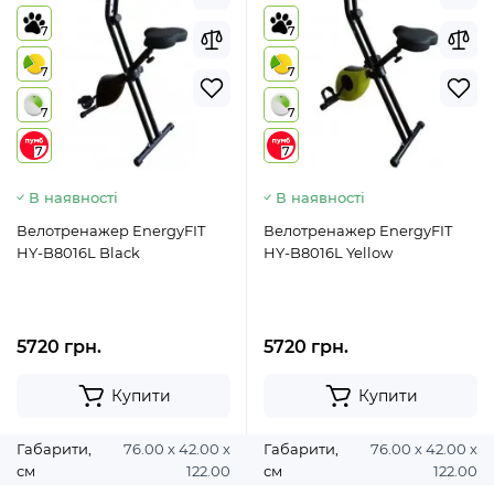
7
7
7
7
7
7
7
7
В наявності
В наявності
Велотренажер EnergyFIT
Велотренажер EnergyFIT
HY-B8016L Black
HY-B8016L Yellow
5720 грн.
5720 грн.
Купити
Купити
Габарити,
76.00 х 42.00 х
Габарити,
76.00 х 42.00 х
см
122.00
см
122.00