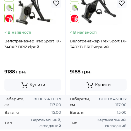
7
7
7
7
В наявності
В наявності
Велотренажер Trex Sport TX-
Велотренажер Trex Sport TX-
340XB BRIZ сірий
340XB BRIZ чорний
9188 грн.
9188 грн.
Купити
Купити
Габарити,
81.00 х 43.00 х
Габарити,
81.00 х 43.00 х
см
117.00
см
117.00
Вага, кг
15.00
Вага, кг
15.00
Вертикальний,
Вертикальний,
Тип
Тип
складаний
складаний