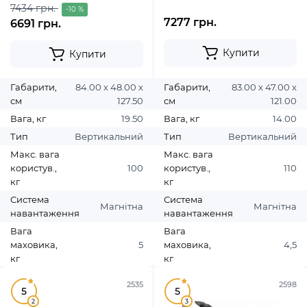
7434 грн.
-10 %
7277 грн.
6691 грн.
Купити
Купити
Габарити,
84.00 х 48.00 х
Габарити,
83.00 х 47.00 х
см
127.50
см
121.00
Вага, кг
19.50
Вага, кг
14.00
Тип
Вертикальний
Тип
Вертикальний
Макс. вага
Макс. вага
користув.,
100
користув.,
110
кг
кг
Система
Система
Магнітна
Магнітна
навантаження
навантаження
Вага
Вага
маховика,
5
маховика,
4,5
кг
кг
2535
2598
5
5
2
3