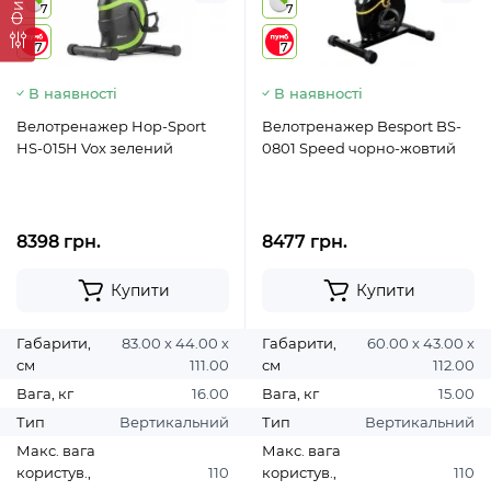
7
7
7
7
В наявності
В наявності
Велотренажер Hop-Sport
Велотренажер Besport BS-
HS-015H Vox зелений
0801 Speed чорно-жовтий
8398 грн.
8477 грн.
Купити
Купити
Габарити,
83.00 х 44.00 х
Габарити,
60.00 х 43.00 х
см
111.00
см
112.00
Вага, кг
16.00
Вага, кг
15.00
Тип
Вертикальний
Тип
Вертикальний
Макс. вага
Макс. вага
користув.,
110
користув.,
110