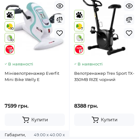
10
7
10
7
10
7
10
7
В наявності
В наявності
Мінівелотренажер Everfit
Велотренажер Trex Sport TX-
Mini Bike Welly E
350MB RIZE чорний
7599 грн.
8388 грн.
Купити
Купити
Габарити,
49.00 х 40.00 х