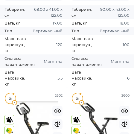
Габарити,
68.00 х 41.00 х
Габарити,
90.00 х 43.00 х
см
122.00
см
125.00
Вага, кг
17.00
Вага, кг
18.00
Тип
Вертикальний
Тип
Вертикальний
Макс. вага
Макс. вага
користув.,
120
користув.,
100
кг
кг
Система
Система
Магнітна
Магнітна
навантаження
навантаження
Вага
Вага
маховика,
5,5
маховика,
6
кг
кг
2602
2600
5
5
4
4
7
7
7
7