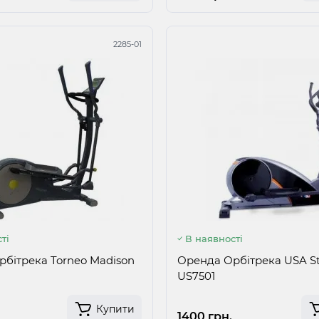
2285-01
ті
В наявності
бітрека Torneo Madison
Оренда Орбітрека USA St
US7501
Купити
1400 грн.