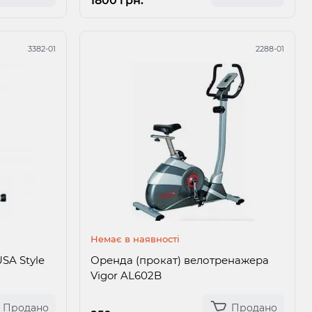
1800 грн.
3382-01
2288-01
Немає в наявності
SA Style
Оренда (прокат) велотренажера
Vigor AL602B
Продано
Продано