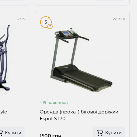
3773
2253-01
5
2
В наявності
yle
Оренда (прокат) бігової доріжки
Esprit ST70
Купити
Купити
1500 грн.