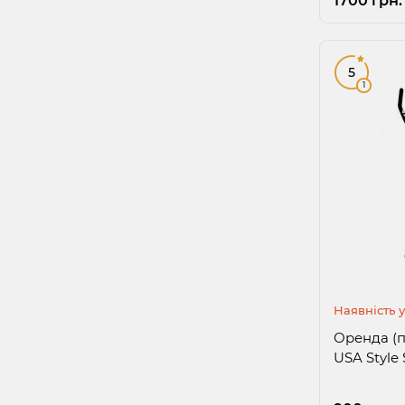
1700 грн.
5
1
Наявність 
Оренда (п
USA Style 