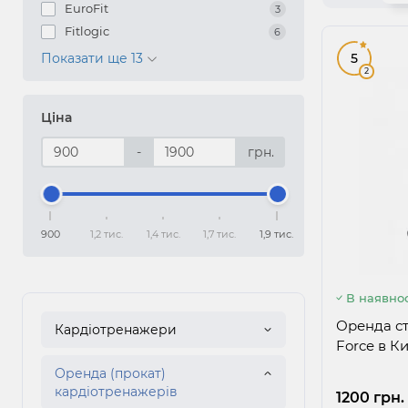
EuroFit
3
Fitlogic
6
Показати ще 13
5
2
Ціна
-
грн.
900
1,2 тис.
1,4 тис.
1,7 тис.
1,9 тис.
В наявнос
Оренда ст
Кардіотренажери
Force в Ки
Оренда (прокат)
кардіотренажерів
1200 грн.