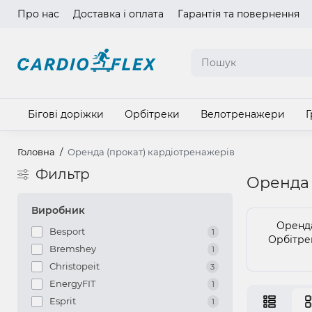
Про нас
Доставка і оплата
Гарантія та повернення
Мова ма
Бігові доріжки
Орбітреки
Велотренажери
Г
Головна
Оренда (прокат) кардіотренажерів
Фильтр
Оренда 
Виробник
Оренд
Besport
1
Орбітре
Bremshey
1
Christopeit
3
EnergyFIT
1
Esprit
1