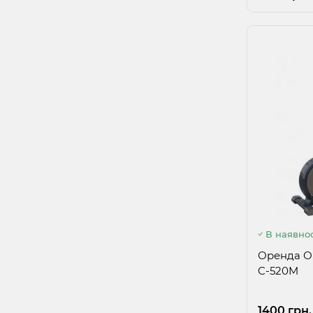
В наявнос
Оренда Ор
C-520M
1400 грн.