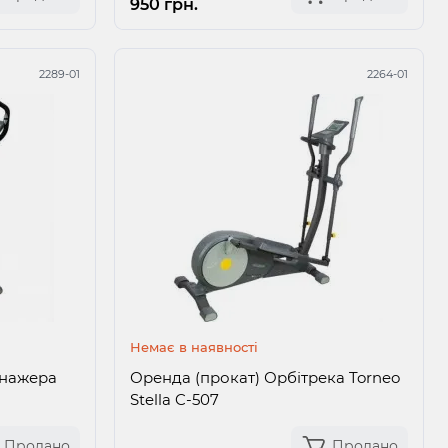
950 грн.
2289-01
2264-01
Немає в наявності
енажера
Оренда (прокат) Орбітрека Torneo
Stella C-507
Продано
Продано