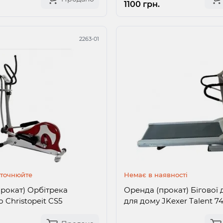
1100 грн.
2263-01
уточнюйте
Немає в наявності
рокат) Орбітрека
Оренда (прокат) Бігової
 Christopeit CS5
для дому JKexer Talent 7