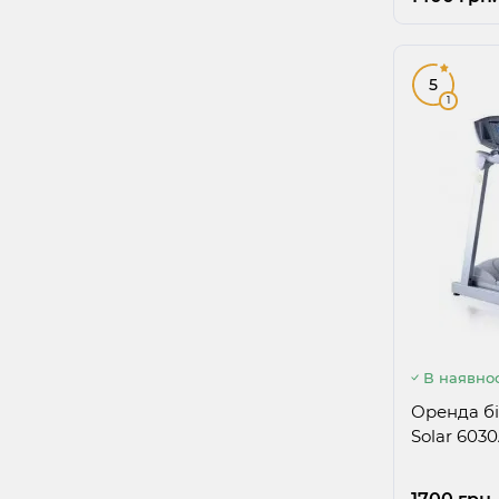
5
1
В наявнос
Оренда бі
Solar 603