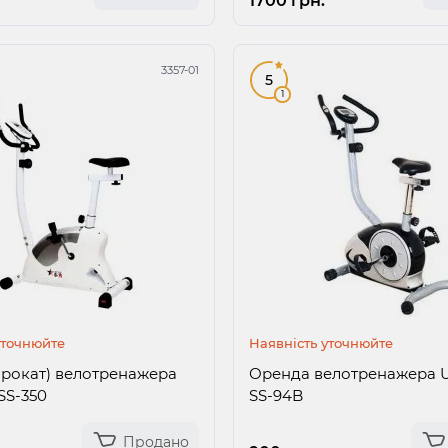
1700 грн.
3357-01
5
1
уточнюйте
Наявність уточнюйте
рокат) велотренажера
Оренда велотренажера U
SS-350
SS-94B
Продано