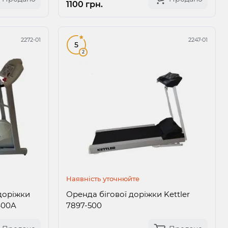
1100 грн.
2272-01
2247-01
5
2
Наявність уточнюйте
 доріжки
Оренда бігової доріжки Kettler
400A
7897-500