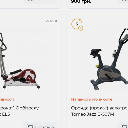
900 грн.
2232-01
5
3
явності
Наявність уточнюйте
рокат) Орбітреку
Оренда (прокат) велотр
t EL5
Torneo Jazz B-507M
Продано