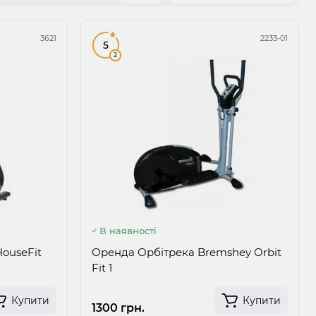
3621
2233-01
5
2
В наявності
ouseFit
Оренда Орбітрека Bremshey Orbit
Fit 1
Купити
Купити
1300 грн.