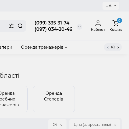
UA
×
0
(099) 335-31-74
(097) 034-20-46
Кабінет
Кошик
епери
Оренда тренажерів
1/2
акрити
бласті
Оренда
Оренда
Гребних
Степерів
енажерів
24
Ціна (за зростанням)