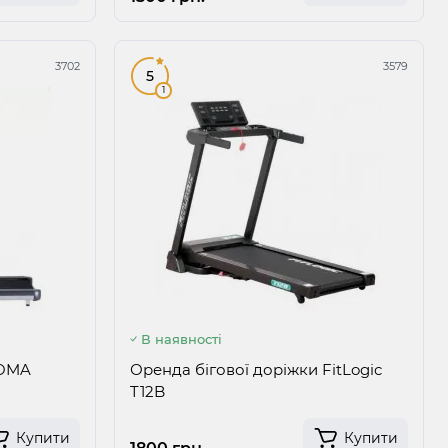
3702
3579
5
1
В наявності
 OMA
Оренда бігової доріжки FitLogic
T12B
Купити
Купити