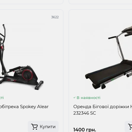
3622
ті
В наявності
бітрека Spokey Alear
Оренда Бігової доріжки 
232346 SC
Купити
1400 грн.