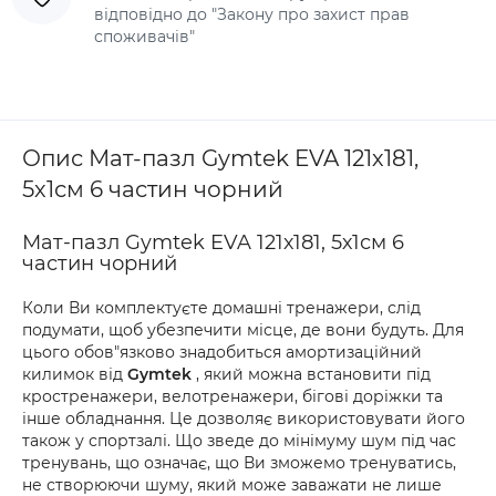
відповідно до "Закону про захист прав
споживачів"
Опис Мат-пазл Gymtek EVA 121х181,
5х1см 6 частин чорний
Мат-пазл Gymtek EVA 121х181, 5х1см 6
частин чорний
Коли Ви комплектуєте домашні тренажери, слід
подумати, щоб убезпечити місце, де вони будуть. Для
цього обов"язково знадобиться амортизаційний
килимок від
Gymtek
, який можна встановити під
кростренажери, велотренажери, бігові доріжки та
інше обладнання. Це дозволяє використовувати його
також у спортзалі. Що зведе до мінімуму шум під час
тренувань, що означає, що Ви зможемо тренуватись,
не створюючи шуму, який може заважати не лише