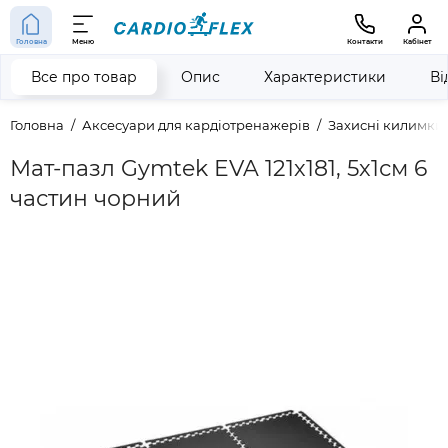
Головна
Меню
Контакти
Кабінет
Все про товар
Опис
Характеристики
Ві
Головна
Аксесуари для кардіотренажерів
Захисні килимки 
Мат-пазл Gymtek EVA 121х181, 5х1см 6
частин чорний