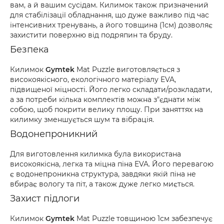
вам, а й вашим сусідам. Килимок також призначений
для стабілізації обладнання, що дуже важливо під час
інтенсивних тренувань, а його товщина (1см) дозволяє
захистити поверхню від подряпин та бруду.
Безпека
Килимок
Gymtek
Mat Puzzle виготовляється з
високоякісного, екологічного матеріалу EVA,
підвищеної міцності. Його легко складати/розкладати,
а за потреби кілька комплектів можна з"єднати між
собою, щоб покрити велику площу. При заняттях на
килимку зменшується шум та вібрація.
Водонепроникний
Для виготовлення килимка була використана
високоякісна, легка та міцна піна EVA. Його перевагою
є водонепроникна структура, завдяки якій піна не
вбирає вологу та піт, а також дуже легко миється.
Захист підлоги
Килимок
Gymtek
Mat Puzzle товщиною 1см забезпечує