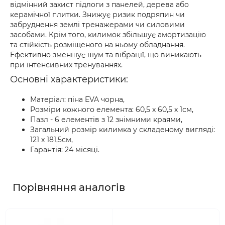
відмінний захист підлоги з панелей, дерева або
керамічної плитки. Знижує ризик подряпин чи
забруднення землі тренажерами чи силовими
засобами. Крім того, килимок збільшує амортизацію
та стійкість розміщеного на ньому обладнання.
Ефективно зменшує шум та вібрації, що виникають
при інтенсивних тренуваннях.
Основні характеристики:
Матеріал: піна EVA чорна,
Розміри кожного елемента: 60,5 х 60,5 х 1см,
Пазл - 6 елементів з 12 знімними краями,
Загальний розмір килимка у складеному вигляді:
121 х 181,5см,
Гарантія: 24 місяці.
Порівняння аналогів