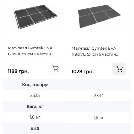
Мат-пазл Gymtek EVA
Мат-пазл Gymtek EVA
121х181, 5х1см 6 частин
118х176, 5х1см 6 частин
чорний
чорний
1188 грн.
1028 грн.
Код товару:
2335
2334
Вага, кг
1,6 кг
1,6 кг
Вид