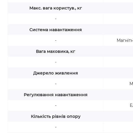
Макс. вага користув., кг
-
Система навантаження
-
Магніт
Вага маховика, кг
-
Джерело живлення
-
М
Регулювання навантаження
-
Е
Кількість рівнів опору
-