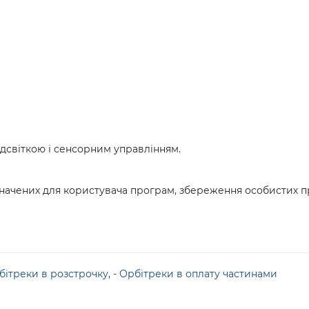
дсвіткою і сенсорним управлінням.
ачених для користувача програм, збереження особистих пр
бітреки в розстрочку
,
- Орбітреки в оплату частинами