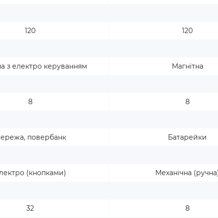
120
120
на з електро керуванням
Магнітна
8
8
ережа, повербанк
Батарейки
лектро (кнопками)
Механічна (ручна
32
8