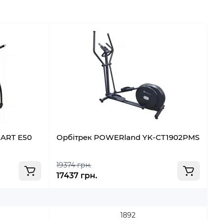
MART E50
Орбітрек POWERland YK-CT1902PMS
О
19374 грн.
17437 грн.
1
1892