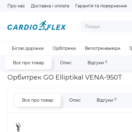
Про нас
Доставка і оплата
Гарантія та повернення
Мова ма
Бігові доріжки
Орбітреки
Велотренажери
Г
0
Все про товар
Опис
Відгуки
Головна
Кардіотренажери
Орбітреки
Орбитрек GO Elli
Орбитрек GO Elliptikal VENA-950T
0
Все про товар
Опис
Відгуки