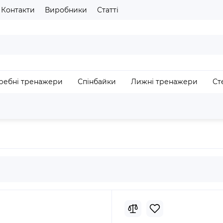
Контакти
Виробники
Статті
газину
Будь ласка оберіть мову сайту
UA
RU
ребні тренажери
Спінбайки
Лижні тренажери
Ст
З
ptikal VENA-950T