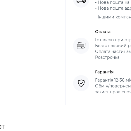
- Нова пошта на в
- Нова пошта адр
- Іншими компа
Оплата
Готівкою при от
Безготівковий р
Оплата частина
Розстрочка
Гарантія
Гарантія 12-36 м
Обмін/поверненн
захист прав спо
0T