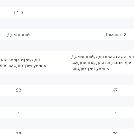
LCD
-
Домашній
Домашній
Домашній, для квартири, дл
для квартири, для
схуднення, для сідниць, для
 для кардіотренувань
кардіотренувань
52
47
-
-
38
36