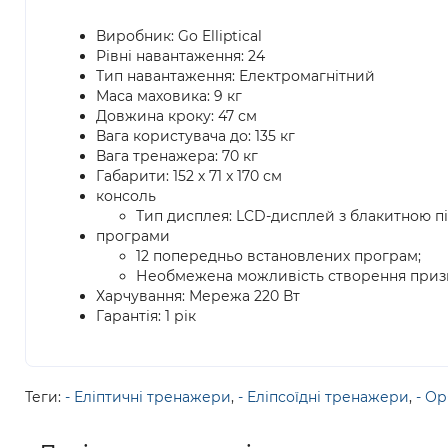
Виробник: Go Elliptical
Рівні навантаження: 24
Тип навантаження: Електромагнітний
Маса маховика: 9 кг
Довжина кроку: 47 см
Вага користувача до: 135 кг
Вага тренажера: 70 кг
Габарити: 152 х 71 x 170 см
консоль
Тип дисплея: LCD-дисплей з блакитною пі
програми
12 попередньо встановлених програм;
Необмежена можливість створення призн
Харчування: Мережа 220 Вт
Гарантія: 1 рік
Теги:
- Еліптичні тренажери
,
- Еліпсоїдні тренажери
,
- Ор