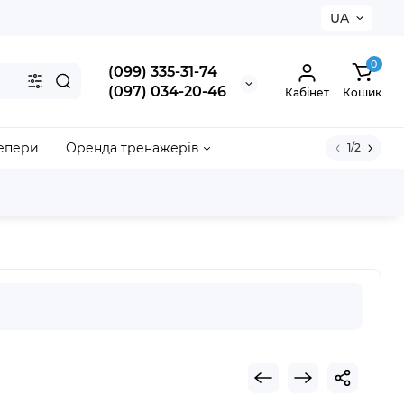
UA
×
0
(099) 335-31-74
(097) 034-20-46
Кабінет
Кошик
епери
Оренда тренажерів
1/2
акрити