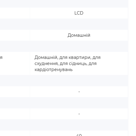
LCD
Домашній
я
Домашній, для квартири, для
Д
схуднення, для сідниць, для
с
кардіотренувань
к
-
-
40