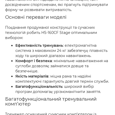
досвідченим спортсменам, які прагнуть підтримувати
форму чи розвивати витривалість.
Основні переваги моделі
Поєднання продуманої конструкції та сучасних
технологій робить HS-160CF Stage оптимальним
вибором:
Ефективність тренувань
: електромагнітна
система з маховиком 24 кг забезпечує плавність
ходу та широкий діапазон навантажень.
Комфорт і безпека
: мінімальне навантаження на
суглоби дозволяє займатися довше та
безпечніше.
Якість матеріалів
: міцна рама та надійні
комплектуючі гарантують довгий термін служби.
Багатофункціональність
: широкий вибір
програм допомагає урізноманітнити заняття.
Багатофункціональний тренувальний
комп’ютер
Тренажер оснащений сучасним комп’ютером із