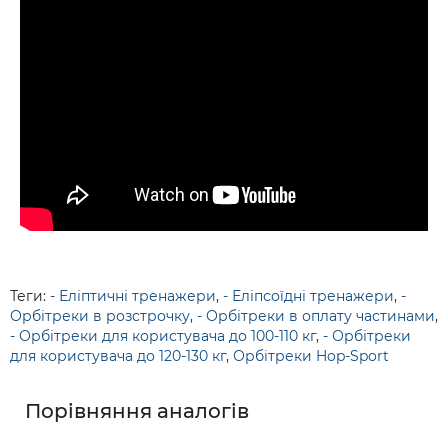
Теги:
- Еліптичні тренажери
,
- Еліпсоїдні тренажери
,
-
Орбітреки в розстрочку
,
- Орбітреки в оплату частинами
,
- Орбітреки для користувача до 100-110 кг
,
- Орбітреки
для користувача до 120-130 кг
,
Орбітреки Hop-Sport
Порівняння аналогів