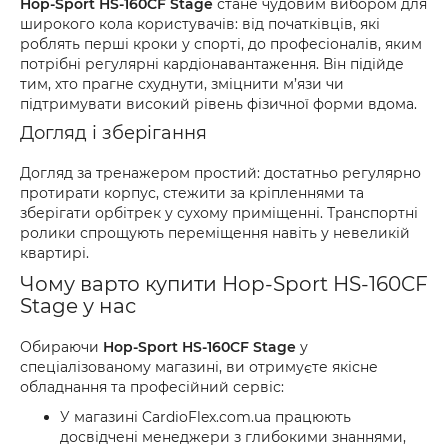
Hop-Sport HS-160CF Stage
стане чудовим вибором для
широкого кола користувачів: від початківців, які
роблять перші кроки у спорті, до професіоналів, яким
потрібні регулярні кардіонавантаження. Він підійде
тим, хто прагне схуднути, зміцнити м’язи чи
підтримувати високий рівень фізичної форми вдома.
Догляд і зберігання
Догляд за тренажером простий: достатньо регулярно
протирати корпус, стежити за кріпленнями та
зберігати орбітрек у сухому приміщенні. Транспортні
ролики спрощують переміщення навіть у невеликій
квартирі.
Чому варто купити Hop-Sport HS-160CF
Stage у нас
Обираючи
Hop-Sport HS-160CF Stage
у
спеціалізованому магазині, ви отримуєте якісне
обладнання та професійний сервіс:
У магазині CardioFlex.com.ua працюють
досвідчені менеджери з глибокими знаннями,