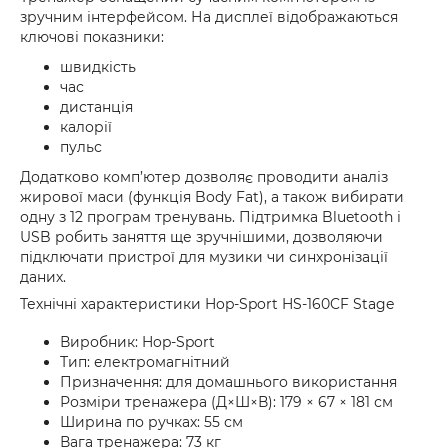
зручним інтерфейсом. На дисплеї відображаються
ключові показники:
швидкість
час
дистанція
калорії
пульс
Додатково комп’ютер дозволяє проводити аналіз
жирової маси (функція Body Fat), а також вибирати
одну з 12 програм тренувань. Підтримка Bluetooth і
USB робить заняття ще зручнішими, дозволяючи
підключати пристрої для музики чи синхронізації
даних.
Технічні характеристики Hop-Sport HS-160CF Stage
Виробник: Hop-Sport
Тип: електромагнітний
Призначення: для домашнього використання
Розміри тренажера (Д×Ш×В): 179 × 67 × 181 см
Ширина по ручках: 55 см
Вага тренажера: 73 кг