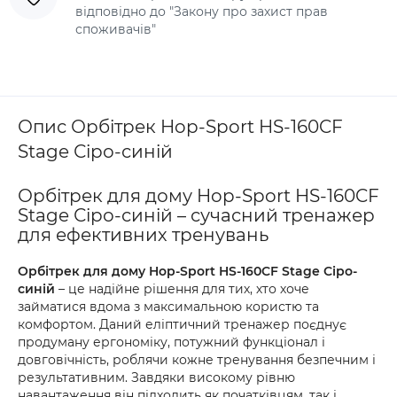
відповідно до "Закону про захист прав
споживачів"
Опис Орбітрек Hop-Sport HS-160CF
Stage Сіро-синій
Орбітрек для дому Hop-Sport HS-160CF
Stage Сіро-синій – сучасний тренажер
для ефективних тренувань
Орбітрек для дому Hop-Sport HS-160CF Stage Сіро-
синій
– це надійне рішення для тих, хто хоче
займатися вдома з максимальною користю та
комфортом. Даний еліптичний тренажер поєднує
продуману ергономіку, потужний функціонал і
довговічність, роблячи кожне тренування безпечним і
результативним. Завдяки високому рівню
навантаження він підходить як початківцям, так і