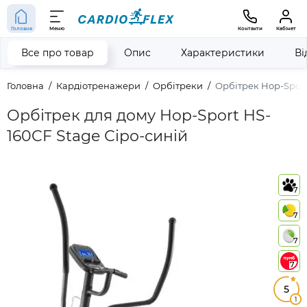
Головна
Меню
Контакти
Кабінет
Все про товар
Опис
Характеристики
Ві
Головна
Кардіотренажери
Орбітреки
Орбітрек Hop-Sport
Орбітрек для дому Hop-Sport HS-
160CF Stage Сіро-синій
7
7
7
7
5
1