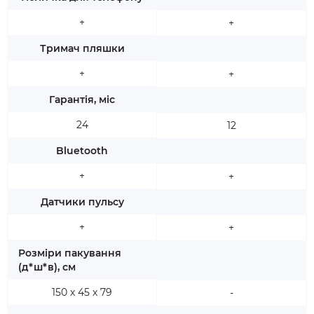
+
+
Тримач пляшки
+
+
Гарантія, міс
24
12
Bluetooth
+
+
Датчики пульсу
+
+
Розміри пакування
(д*ш*в), см
150 х 45 х 79
-