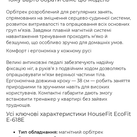
Орбітрек розроблений для регулярних занять,
спрямованих на зміцнення серцево-судинної системи,
розвиток витривалості та опрацювання всіх основних
груп м’язів. Завдяки плавній магнітній системі
навантаження тренування проходять м’яко й
безшумно, що особливо зручно для домашніх умов.
Комфорт і ергономіка у кожному русі
Великі антиковзні педалі забезпечують надійну
фіксацію ніг, а руків’я з подвійним ходом дозволяють
опрацьовувати м’язи верхньої частини тіла.
Ергономічна довжина кроку — 38 см — робить заняття
природними та зручними навіть для високих
користувачів. Компактні габарити дають змогу
встановити тренажер у квартирі без зайвих
труднощів.
Усі ключові характеристики HouseFit EcoFit
E-618E
Тип обладнання:
магнітний орбітрек