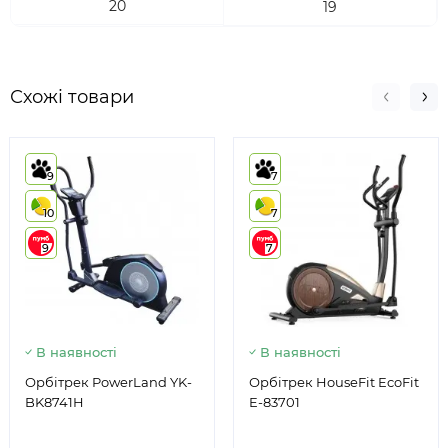
20
19
Схожі товари
9
7
10
7
9
7
В наявності
В наявності
Орбітрек PowerLand YK-
Орбітрек HouseFit EcoFit
BK8741H
E-83701