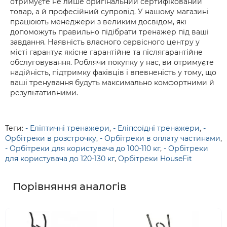
отримуєте не лише оригінальний сертифікований
товар, а й професійний супровід. У нашому магазині
працюють менеджери з великим досвідом, які
допоможуть правильно підібрати тренажер під ваші
завдання. Наявність власного сервісного центру у
місті гарантує якісне гарантійне та післягарантійне
обслуговування. Роблячи покупку у нас, ви отримуєте
надійність, підтримку фахівців і впевненість у тому, що
ваші тренування будуть максимально комфортними й
результативними.
Теги:
- Еліптичні тренажери
,
- Еліпсоїдні тренажери
,
-
Орбітреки в розстрочку
,
- Орбітреки в оплату частинами
,
- Орбітреки для користувача до 100-110 кг
,
- Орбітреки
для користувача до 120-130 кг
,
Орбітреки HouseFit
Порівняння аналогів