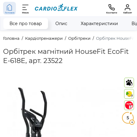
Головна
Меню
Контакти
Кабінет
Все про товар
Опис
Характеристики
Ві
Головна
Кардіотренажери
Орбітреки
Орбітрек HouseFit E
Орбітрек магнітний HouseFit EcoFit
E-618E, арт. 23522
7
7
7
5
4