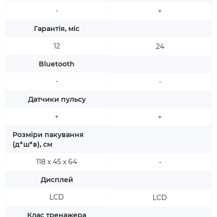
-
+
Гарантія, міс
12
24
Bluetooth
-
-
Датчики пульсу
+
+
Розміри пакування
(д*ш*в), см
118 х 45 х 64
-
Дисплей
LCD
LCD
Клас тренажера