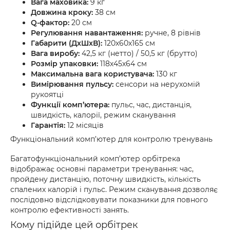
Вага маховика:
9 кг
Довжина кроку:
38 см
Q-фактор:
20 см
Регулювання навантаження:
ручне, 8 рівнів
Габарити (ДxШxВ):
120х60х165 см
Вага виробу:
42,5 кг (нетто) / 50,5 кг (брутто)
Розмір упаковки:
118х45х64 см
Максимальна вага користувача:
130 кг
Вимірювання пульсу:
сенсори на нерухомій
рукоятці
Функції комп’ютера:
пульс, час, дистанція,
швидкість, калорії, режим сканування
Гарантія:
12 місяців
Функціональний комп’ютер для контролю тренувань
Багатофункціональний комп’ютер орбітрека
відображає основні параметри тренування: час,
пройдену дистанцію, поточну швидкість, кількість
спалених калорій і пульс. Режим сканування дозволяє
послідовно відслідковувати показники для повного
контролю ефективності занять.
Кому підійде цей орбітрек