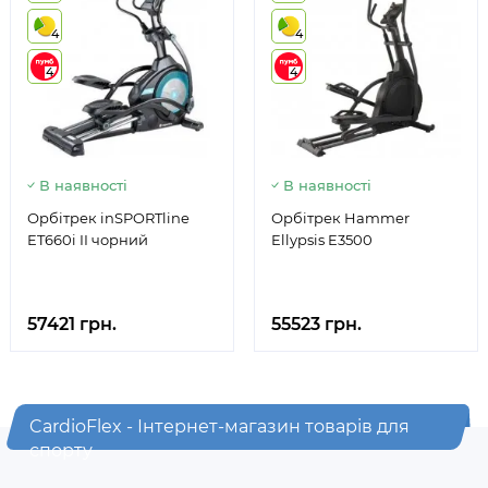
4
4
4
4
В наявності
В наявності
Орбітрек inSPORTline
Орбітрек Hammer
ET660i II чорний
Ellypsis E3500
57421 грн.
55523 грн.
CardioFlex - Інтернет-магазин товарів для
спорту