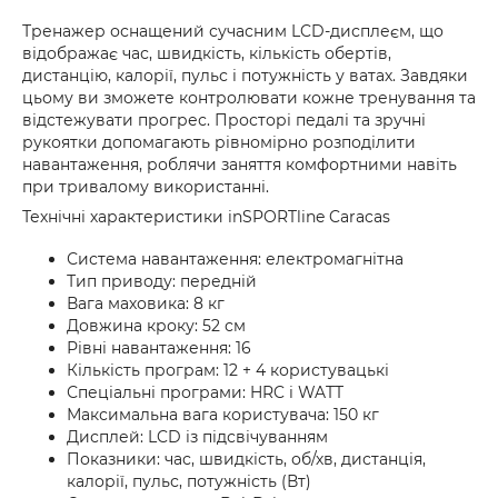
Тренажер оснащений сучасним LCD-дисплеєм, що
відображає час, швидкість, кількість обертів,
дистанцію, калорії, пульс і потужність у ватах. Завдяки
цьому ви зможете контролювати кожне тренування та
відстежувати прогрес. Просторі педалі та зручні
рукоятки допомагають рівномірно розподілити
навантаження, роблячи заняття комфортними навіть
при тривалому використанні.
Технічні характеристики inSPORTline Caracas
Система навантаження: електромагнітна
Тип приводу: передній
Вага маховика: 8 кг
Довжина кроку: 52 см
Рівні навантаження: 16
Кількість програм: 12 + 4 користувацькі
Спеціальні програми: HRC і WATT
Максимальна вага користувача: 150 кг
Дисплей: LCD із підсвічуванням
Показники: час, швидкість, об/хв, дистанція,
калорії, пульс, потужність (Вт)