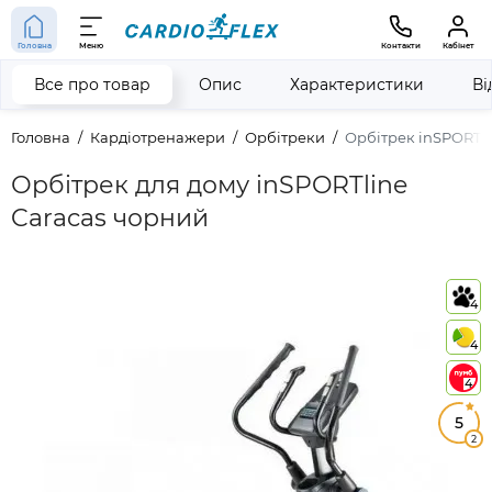
Головна
Меню
Контакти
Кабінет
Все про товар
Опис
Характеристики
Ві
Головна
Кардіотренажери
Орбітреки
Орбітрек inSPORTli
Орбітрек для дому inSPORTline
Caracas чорний
4
4
4
5
2