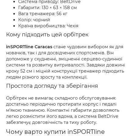
Система приводу: BeltDrive
Габарити: 130 × 63 × 158 см
Вага тренажера: 56 кг
Колір: чорний
Країна виробництва: Чехія
Кому підходить цей орбітрек
inSPORTline Caracas
стане чудовим вибором як для
новачків, так і для досвідчених спортсменів. Він
допоможе у схудненні, зміцненні серцево-судинної
системи та розвитку витривалості. Завдяки довжині
кроку 52 см і міцній конструкції тренажер підходить
людям різного зросту та комплекції.
Простота догляду та зберігання
Орбітрек не вимагає складного обслуговування:
достатньо періодично протирати корпус і педалі
м’якою тканиною. Компактні габарити дозволяють
легко розмістити його вдома, а система BeltDrive
забезпечує довговічність та тиху роботу.
Чому варто купити inSPORTline