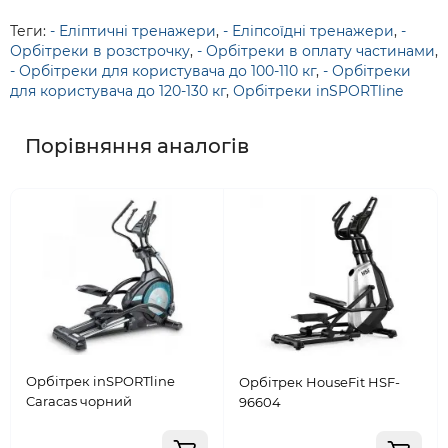
Теги:
- Еліптичні тренажери
,
- Еліпсоїдні тренажери
,
-
Орбітреки в розстрочку
,
- Орбітреки в оплату частинами
,
- Орбітреки для користувача до 100-110 кг
,
- Орбітреки
для користувача до 120-130 кг
,
Орбітреки inSPORTline
Порівняння аналогів
Орбітрек inSPORTline
Орбітрек HouseFit HSF-
Caracas чорний
96604