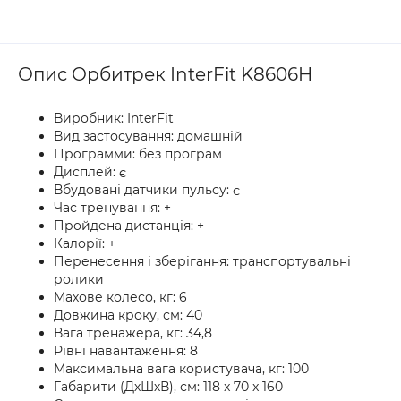
Опис Орбитрек InterFit K8606H
Виробник: InterFit
Вид застосування: домашній
Прoграмми: без програм
Дисплей: є
Вбудовані датчики пульсу: є
Час тренування: +
Пройдена дистанція: +
Калорії: +
Перенесення і зберігання: транспортувальні
ролики
Махове колесо, кг: 6
Довжина кроку, см: 40
Вага тренажера, кг: 34,8
Рівні навантаження: 8
Максимальна вага користувача, кг: 100
Габарити (ДхШхВ), см: 118 x 70 x 160