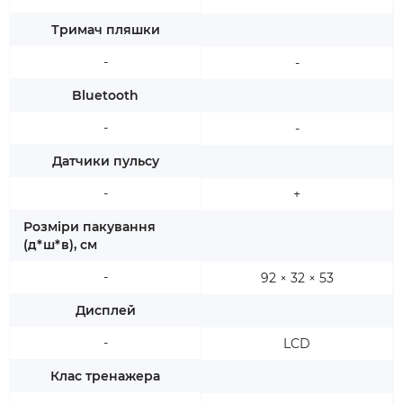
Тримач пляшки
-
-
Bluetooth
-
-
Датчики пульсу
-
+
Розміри пакування
(д*ш*в), см
-
92 × 32 × 53
Дисплей
-
LCD
Клас тренажера