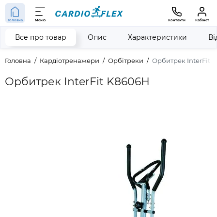
Головна
Меню
Контакти
Кабінет
Все про товар
Опис
Характеристики
Ві
Головна
Кардіотренажери
Орбітреки
Орбитрек InterFit 
Орбитрек InterFit K8606H