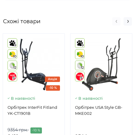
Схожі товари
9
9
10
10
12
12
9
9
Акція
-10 %
В наявності
В наявності
Орбітрек InterFit Fitland
Орбітрек USA Style GB-
YK-CT1901B
MKE002
9354 грн.
-10 %