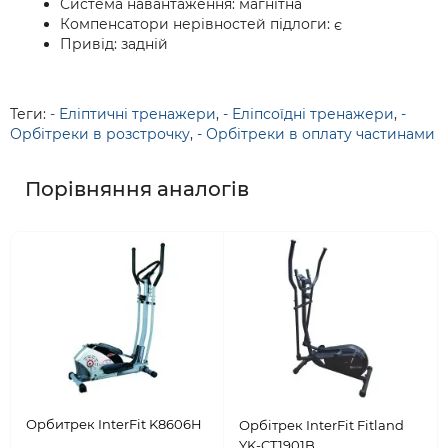
Система навантаження: магнітна
Компенсатори нерівностей підлоги: є
Привід: задній
Теги:
- Еліптичні тренажери
,
- Еліпсоїдні тренажери
,
-
Орбітреки в розстрочку
,
- Орбітреки в оплату частинами
Порівняння аналогів
Орбитрек InterFit K8606H
Орбітрек InterFit Fitland
YK-CT1901B