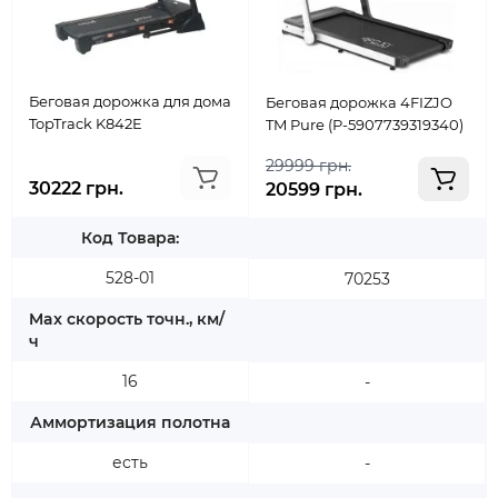
Беговая дорожка для дома
Беговая дорожка 4FIZJO
TopTrack K842E
TM Pure (P-5907739319340)
29999 грн.
30222 грн.
20599 грн.
Код Товара:
528-01
70253
Max скорость точн., км/
ч
16
-
Аммортизация полотна
есть
-