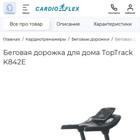
Главная
Меню
Контакты
Кабинет
Все про товар
Описание
Характеристики
Главная
Кардиотренажеры
Беговые дорожки
Беговая до
Беговая дорожка для дома TopTrack
K842E