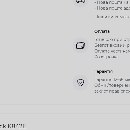
- Нова пошта на в
- Нова пошта адр
- Іншими компа
Оплата
Готівкою при от
Безготівковий р
Оплата частина
Розстрочка
Гарантія
Гарантія 12-36 м
Обмін/поверненн
захист прав спо
ack K842E