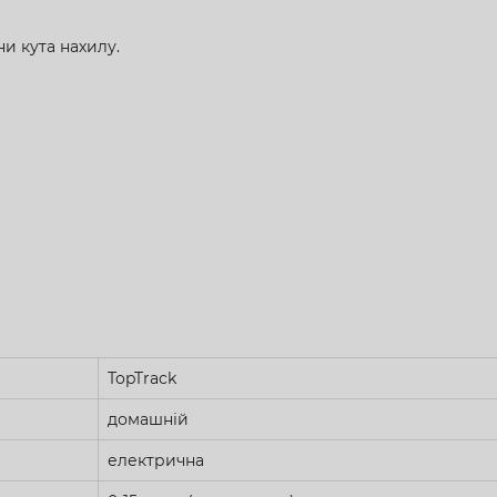
и кута нахилу.
TopTrack
домашній
електрична