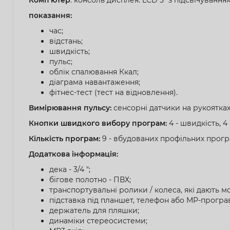
показання:
час;
відстань;
швидкість;
пульс;
облік спалювання Ккал;
діаграма навантаження;
фітнес-тест (тест на відновлення).
Вимірювання пульсу:
сенсорні датчики на рукоятках
Кнопки швидкого вибору програм:
4 - швидкість, 4
Кількість програм:
9 - вбудованих профільних програ
Додаткова інформація:
дека - 3/4 ";
бігове полотно - ПВХ;
транспортувальні ролики / колеса, які дають м
підставка під планшет, телефон або МР-програ
держатель для пляшки;
динаміки стереосистеми;