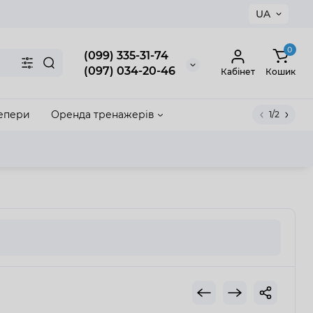
UA
×
0
(099) 335-31-74
(097) 034-20-46
Кабінет
Кошик
епери
Оренда тренажерів
1/2
акрити