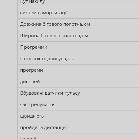
Кут нахилу
система амортизації
Довжина бігового полотна, см
Ширина бігового полотна, см
Прoграмми
Потужність двигуна, к.с
програми
дисплей
Вбудовані датчики пульсу
час тренування
швидкість
пройдена дистанція
калорії