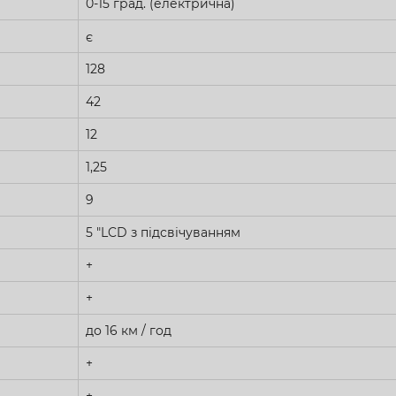
0-15 град. (електрична)
є
128
42
12
1,25
9
5 "LCD з підсвічуванням
+
+
до 16 км / год
+
+