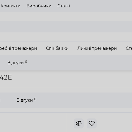
Контакти
Виробники
Статті
газину
Будь ласка оберіть мову сайту
UA
RU
ребні тренажери
Спінбайки
Лижні тренажери
Ст
З
0
Відгуки
а для дому TopTrack K842E
842E
0
и
Відгуки