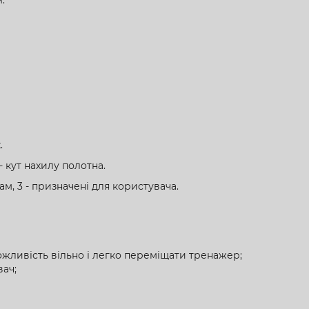
.
 - кут нахилу полотна.
м, 3 - призначені для користувача.
ожливість вільно і легко переміщати тренажер;
вач;