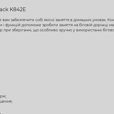
rack K842E
вам забезпечити собі якісні заняття в домашніх умовах. Ком
ам і функцій допоможе зробити заняття на біговій доріжці
при зберіганні, що особливо зручно у використанні бігово
рм;
щення;
.