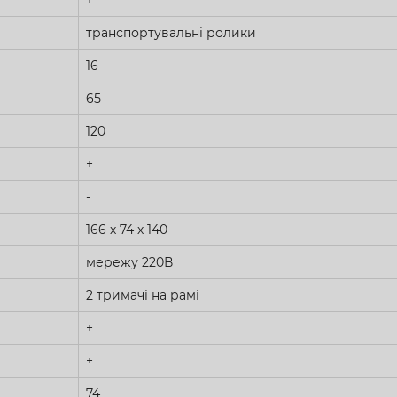
транспортувальні ролики
16
65
120
+
-
166 х 74 х 140
мережу 220В
2 тримачі на рамі
+
+
74