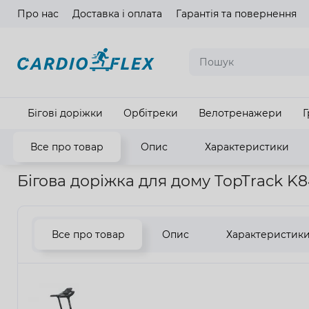
Про нас
Доставка і оплата
Гарантія та повернення
Мова ма
Бігові доріжки
Орбітреки
Велотренажери
Г
Все про товар
Опис
Характеристики
Головна
Кардіотренажери
Бігові доріжки
Бігова доріжк
Бігова доріжка для дому TopTrack K
Все про товар
Опис
Характеристик