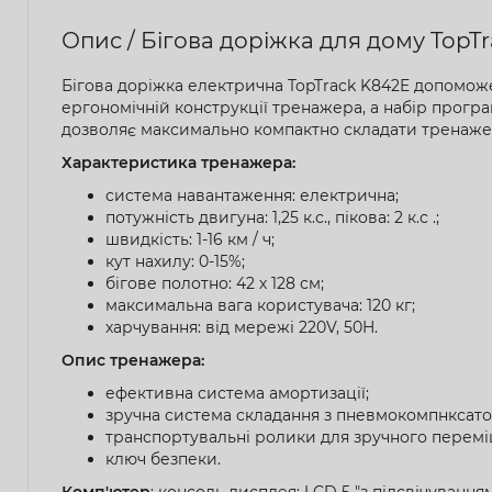
Опис / Бігова доріжка для дому TopT
Бігова доріжка електрична TopTrack K842E допоможе 
ергономічній конструкції тренажера, а набір прогр
дозволяє максимально компактно складати тренажер 
Характеристика тренажера:
система навантаження: електрична;
потужність двигуна: 1,25 к.с., пікова: 2 к.с .;
швидкість: 1-16 км / ч;
кут нахилу: 0-15%;
бігове полотно: 42 х 128 см;
максимальна вага користувача: 120 кг;
харчування: від мережі 220V, 50H.
Опис тренажера:
ефективна система амортизації;
зручна система складання з пневмокомпнксато
транспортувальні ролики для зручного перемі
ключ безпеки.
Комп'ютер
: консоль дисплея: LCD 5 "з підсвічуванням