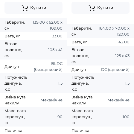
Купити
Купити
Габарити,
139.00 х 62.00 х
см
109.00
Габарити,
164.00 х 70.00 х
см
120.00
Вага, кг
33.00
Вага, кг
42.00
Бігове
полотно,
105 х 41
Бігове
см
полотно,
125 х 43
см
BLDC
Двигун
(безщітковий)
Двигун
DC (щітковий)
Потужність
Потужність
двигуна,
1,5
двигуна,
1,5
к.с
к.с
Зміна кута
Зміна кута
Механічне
Механічне
нахилу
нахилу
Макс. вага
Макс. вага
користув.,
90
користув.,
100
кг
кг
Поличка
Поличка