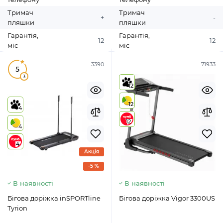
Тримач
Тримач
+
-
пляшки
пляшки
Гарантія,
Гарантія,
12
12
міс
міс
3390
71933
5
3
12
12
4
12
4
4
Акція
-5 %
В наявності
В наявності
Бігова доріжка inSPORTline
Бігова доріжка Vigor 3300US
Tyrion