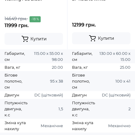
14649 грн.
-18 %
12199 грн.
11999 грн.
Купити
Купити
Габарити,
115.00 х 55.00 х
Габарити,
130.00 х 60.00 х
см
98.00
см
15.00
Вага, кг
20.00
Вага, кг
25.00
Бігове
Бігове
полотно,
95 х 38
полотно,
100 х 41
см
см
Двигун
DC (щітковий)
Двигун
DC (щітковий)
Потужність
Потужність
двигуна,
1,5
двигуна,
2
к.с
к.с
Зміна кута
Зміна кута
Механічне
Механічно
нахилу
нахилу