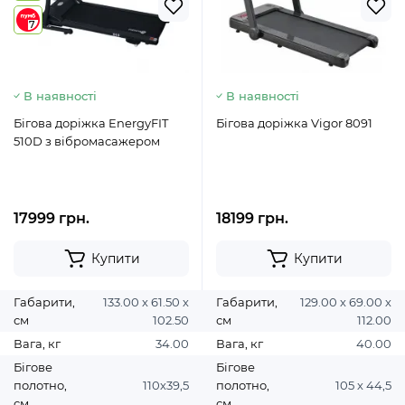
7
В наявності
В наявності
Бігова доріжка EnergyFIT
Бігова доріжка Vigor 8091
510D з вібромасажером
17999 грн.
18199 грн.
Купити
Купити
Габарити,
133.00 х 61.50 х
Габарити,
129.00 х 69.00 х
см
102.50
см
112.00
Вага, кг
34.00
Вага, кг
40.00
Бігове
Бігове
полотно,
110х39,5
полотно,
105 х 44,5
см
см