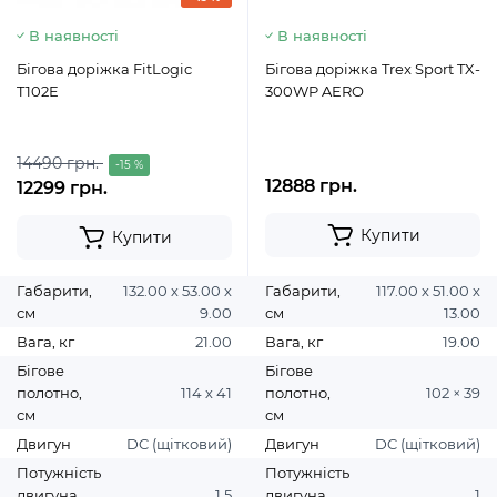
В наявності
В наявності
Бігова доріжка FitLogic
Бігова доріжка Trex Sport TX-
T102E
300WP AERO
14490 грн.
-15 %
12888 грн.
12299 грн.
Купити
Купити
Габарити,
132.00 х 53.00 х
Габарити,
117.00 х 51.00 х
см
9.00
см
13.00
Вага, кг
21.00
Вага, кг
19.00
Бігове
Бігове
полотно,
114 х 41
полотно,
102 × 39
см
см
Двигун
DC (щітковий)
Двигун
DC (щітковий)
Потужність
Потужність
двигуна,
1,5
двигуна,
1