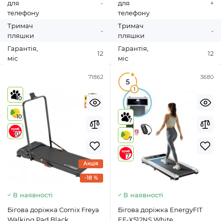
для
-
для
+
телефону
телефону
Тримач
Тримач
-
-
пляшки
пляшки
Гарантія,
Гарантія,
12
12
міс
міс
71862
3680
5
1
10
10
7
10
7
7
Акція
-18 %
В наявності
В наявності
Бігова доріжка Cornix Freya
Бігова доріжка EnergyFIT
Walking Pad Black
EF-X512NS White