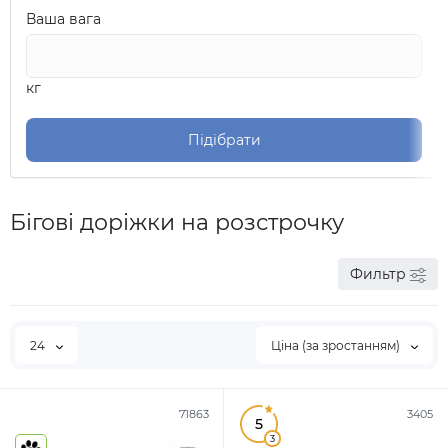
Ваша вага
кг
Підібрати
Бігові доріжки на розстрочку
Фильтр
24
Ціна (за зростанням)
71863
3405
5
3