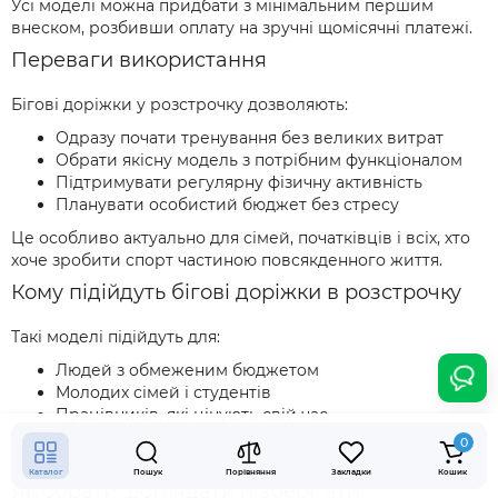
Усі моделі можна придбати з мінімальним першим
внеском, розбивши оплату на зручні щомісячні платежі.
Переваги використання
Бігові доріжки у розстрочку дозволяють:
Одразу почати тренування без великих витрат
Обрати якісну модель з потрібним функціоналом
Підтримувати регулярну фізичну активність
Планувати особистий бюджет без стресу
Це особливо актуально для сімей, початківців і всіх, хто
хоче зробити спорт частиною повсякденного життя.
Кому підійдуть бігові доріжки в розстрочку
Такі моделі підійдуть для:
Людей з обмеженим бюджетом
Молодих сімей і студентів
Працівників, які цінують свій час
Усіх, хто не хоче переплачувати й шукає комфортну
0
покупку, наприклад
для квартири
Каталог
Пошук
Порівняння
Закладки
Кошик
Як обрати, доглядати й зберігати