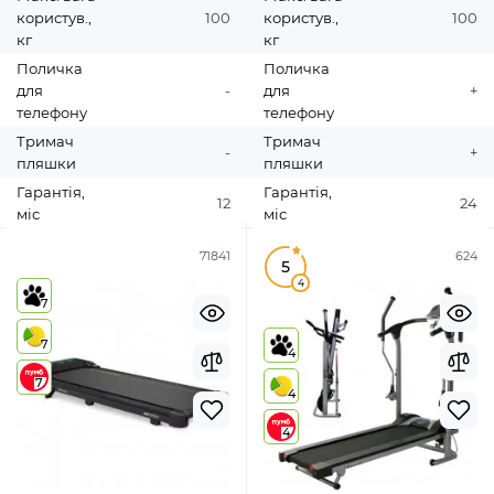
користув.,
100
користув.,
100
кг
кг
Поличка
Поличка
для
-
для
+
телефону
телефону
Тримач
Тримач
-
+
пляшки
пляшки
Гарантія,
Гарантія,
12
24
міс
міс
71841
624
5
4
7
7
4
7
4
4