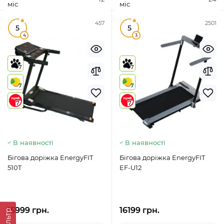
міс
міс
457
2501
5
5
4
3
7
7
7
7
7
7
В наявності
В наявності
Бігова доріжка EnergyFIT
Бігова доріжка EnergyFIT
510T
EF-U12
15999 грн.
16199 грн.
Фильтр