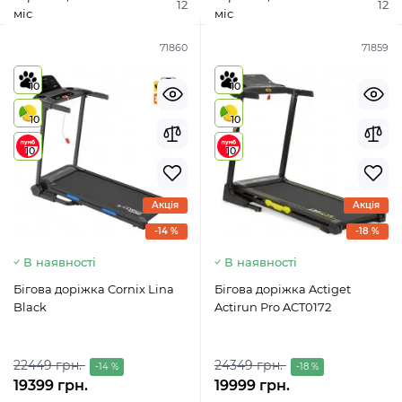
12
12
міс
міс
71860
71859
10
10
10
10
10
10
Акція
Акція
-14 %
-18 %
В наявності
В наявності
Бігова доріжка Cornix Lina
Бігова доріжка Actiget
Black
Actirun Pro ACT0172
22449 грн.
24349 грн.
-14 %
-18 %
19399 грн.
19999 грн.