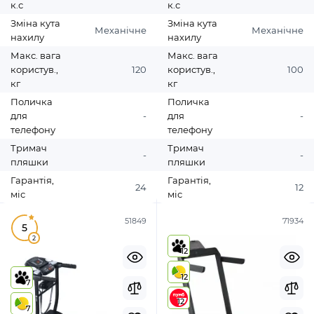
к.с
к.с
Зміна кута
Зміна кута
Механічне
Механічне
нахилу
нахилу
Макс. вага
Макс. вага
користув.,
120
користув.,
100
кг
кг
Поличка
Поличка
для
-
для
-
телефону
телефону
Тримач
Тримач
-
-
пляшки
пляшки
Гарантія,
Гарантія,
24
12
міс
міс
51849
71934
5
2
12
12
7
12
7