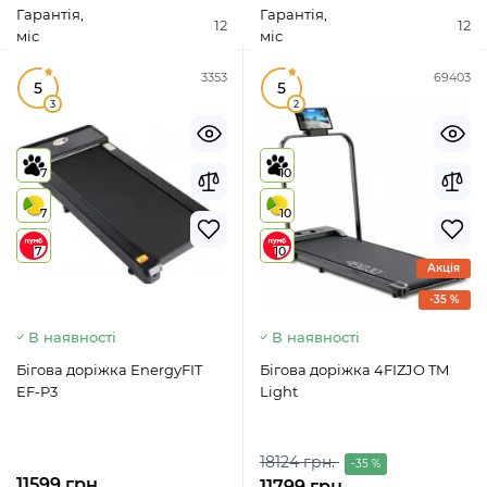
Гарантія,
Гарантія,
12
12
міс
міс
3353
69403
5
5
3
2
7
10
7
10
7
10
Акція
-35 %
В наявності
В наявності
Бігова доріжка EnergyFIT
Бігова доріжка 4FIZJO TM
EF-P3
Light
18124 грн.
-35 %
11599 грн.
11799 грн.