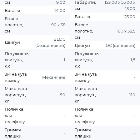
см
9.00
Габарити,
123.00 х 55.00 х
см
13.00
Вага, кг
14.00
Вага, кг
23.00
Бігове
полотно,
90 х 38
Бігове
см
полотно,
100 х 38,5
см
BLDC
Двигун
(безщітковий)
Двигун
DC (щітковий)
Потужність
Потужність
двигуна,
1
двигуна,
1,5
к.с
к.с
Зміна кута
Зміна кута
Механічне
-
нахилу
нахилу
Макс. вага
Макс. вага
користув.,
90
користув.,
110
кг
кг
Поличка
Поличка
для
-
для
-
телефону
телефону
Тримач
Тримач
-
-
пляшки
пляшки