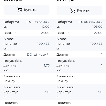
Купити
Купити
Габарити,
125.00 х 55.00 х
Габарити,
120.00 х 54.00 х
см
12.00
см
105.00
Вага, кг
23.00
Вага, кг
22.00
Бігове
Бігове
полотно,
100 х 38
полотно,
100 х 38
см
см
Двигун
DC (щітковий)
Двигун
1
Потужність
Потужність
двигуна,
1,75
двигуна,
1
к.с
к.с
Зміна кута
Зміна кута
-
-
нахилу
нахилу
Макс. вага
Макс. вага
користув.,
90
користув.,
90
кг
кг
Поличка
Поличка