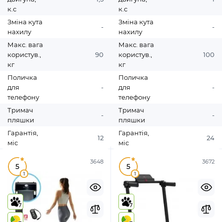
к.с
к.с
Зміна кута
Зміна кута
-
-
нахилу
нахилу
Макс. вага
Макс. вага
користув.,
90
користув.,
100
кг
кг
Поличка
Поличка
для
-
для
-
телефону
телефону
Тримач
Тримач
-
-
пляшки
пляшки
Гарантія,
Гарантія,
12
24
міс
міс
3648
3672
5
5
1
1
7
7