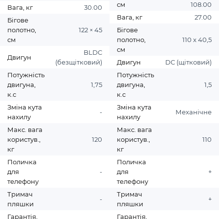
см
108.00
Вага, кг
30.00
Вага, кг
27.00
Бігове
полотно,
122 × 45
Бігове
см
полотно,
110 х 40,5
см
BLDC
Двигун
(безщітковий)
Двигун
DC (щітковий)
Потужність
Потужність
двигуна,
1,75
двигуна,
1,5
к.с
к.с
Зміна кута
Зміна кута
-
Механічне
нахилу
нахилу
Макс. вага
Макс. вага
користув.,
120
користув.,
110
кг
кг
Поличка
Поличка
для
-
для
+
телефону
телефону
Тримач
Тримач
-
+
пляшки
пляшки
Гарантія,
Гарантія,