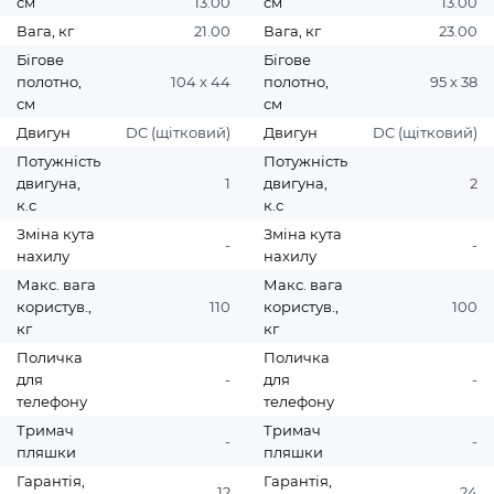
см
13.00
см
13.00
Вага, кг
21.00
Вага, кг
23.00
Бігове
Бігове
полотно,
104 х 44
полотно,
95 х 38
см
см
Двигун
DC (щітковий)
Двигун
DC (щітковий)
Потужність
Потужність
двигуна,
1
двигуна,
2
к.с
к.с
Зміна кута
Зміна кута
-
-
нахилу
нахилу
Макс. вага
Макс. вага
користув.,
110
користув.,
100
кг
кг
Поличка
Поличка
для
-
для
-
телефону
телефону
Тримач
Тримач
-
-
пляшки
пляшки
Гарантія,
Гарантія,
12
24