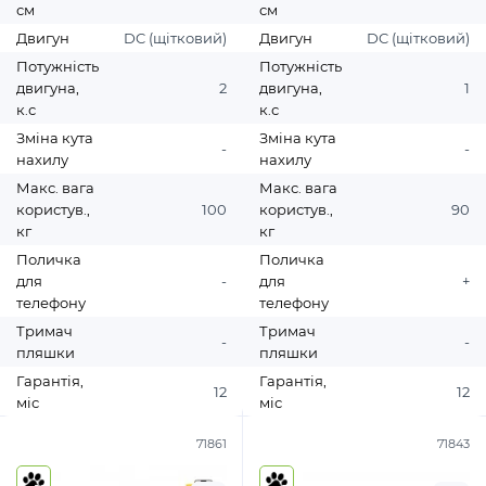
см
см
Двигун
DC (щітковий)
Двигун
DC (щітковий)
Потужність
Потужність
двигуна,
2
двигуна,
1
к.с
к.с
Зміна кута
Зміна кута
-
-
нахилу
нахилу
Макс. вага
Макс. вага
користув.,
100
користув.,
90
кг
кг
Поличка
Поличка
для
-
для
+
телефону
телефону
Тримач
Тримач
-
-
пляшки
пляшки
Гарантія,
Гарантія,
12
12
міс
міс
71861
71843