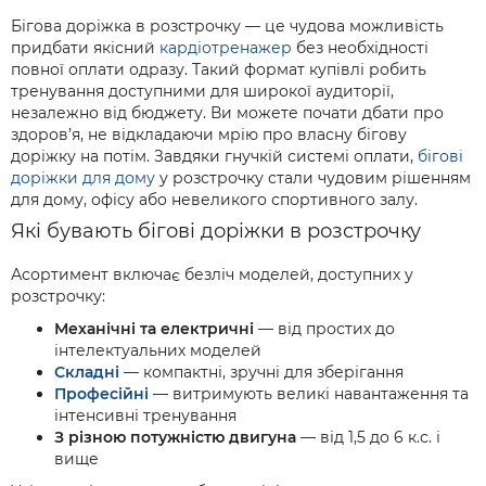
Бігова доріжка в розстрочку — це чудова можливість
придбати якісний
кардіотренажер
без необхідності
повної оплати одразу. Такий формат купівлі робить
тренування доступними для широкої аудиторії,
незалежно від бюджету. Ви можете почати дбати про
здоров’я, не відкладаючи мрію про власну бігову
доріжку на потім. Завдяки гнучкій системі оплати,
бігові
доріжки для дому
у розстрочку стали чудовим рішенням
для дому, офісу або невеликого спортивного залу.
Які бувають бігові доріжки в розстрочку
Асортимент включає безліч моделей, доступних у
розстрочку:
Механічні та електричні
— від простих до
інтелектуальних моделей
Складні
— компактні, зручні для зберігання
Професійні
— витримують великі навантаження та
інтенсивні тренування
З різною потужністю двигуна
— від 1,5 до 6 к.с. і
вище