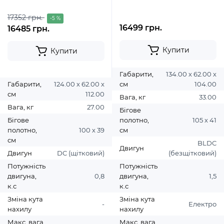
17352 грн.
-5 %
16499 грн.
16485 грн.
Купити
Купити
Габарити,
134.00 х 62.00 х
Габарити,
124.00 х 62.00 х
см
104.00
см
112.00
Вага, кг
33.00
Вага, кг
27.00
Бігове
Бігове
полотно,
105 х 41
полотно,
100 х 39
см
см
BLDC
Двигун
Двигун
DC (щітковий)
(безщітковий)
Потужність
Потужність
двигуна,
0,8
двигуна,
1,5
к.с
к.с
Зміна кута
Зміна кута
-
Електро
нахилу
нахилу
Макс. вага
Макс. вага