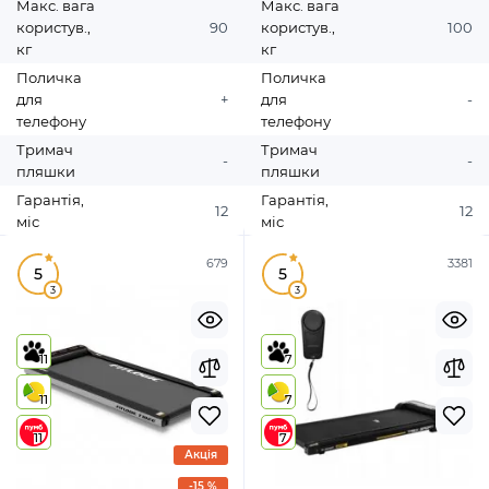
Макс. вага
Макс. вага
користув.,
90
користув.,
100
кг
кг
Поличка
Поличка
для
+
для
-
телефону
телефону
Тримач
Тримач
-
-
пляшки
пляшки
Гарантія,
Гарантія,
12
12
міс
міс
679
3381
5
5
3
3
11
7
11
7
11
7
Акція
-15 %