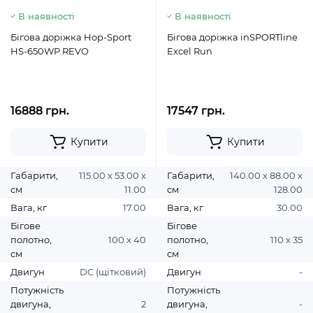
В наявності
В наявності
Бігова доріжка Hop-Sport
Бігова доріжка inSPORTline
HS-650WP REVO
Excel Run
16888 грн.
17547 грн.
Купити
Купити
Габарити,
115.00 х 53.00 х
Габарити,
140.00 х 88.00 х
см
11.00
см
128.00
Вага, кг
17.00
Вага, кг
30.00
Бігове
Бігове
полотно,
100 х 40
полотно,
110 х 35
см
см
Двигун
DC (щітковий)
Двигун
-
Потужність
Потужність
двигуна,
2
двигуна,
-