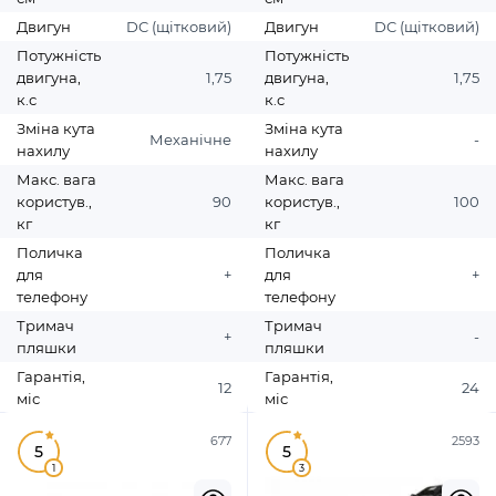
Двигун
DC (щітковий)
Двигун
DC (щітковий)
Потужність
Потужність
двигуна,
1,75
двигуна,
1,75
к.с
к.с
Зміна кута
Зміна кута
Механічне
-
нахилу
нахилу
Макс. вага
Макс. вага
користув.,
90
користув.,
100
кг
кг
Поличка
Поличка
для
+
для
+
телефону
телефону
Тримач
Тримач
+
-
пляшки
пляшки
Гарантія,
Гарантія,
12
24
міс
міс
677
2593
5
5
1
3