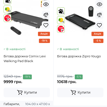
10
10
4
10
4
4
Акція
Акція
-19 %
-5 %
В наявності
В наявності
Бігова доріжка Cornix Lexi
Бігова доріжка Zipro Yougo
Walking Pad Black
12349 грн.
11176 грн.
-19 %
-5 %
9999 грн.
10618 грн.
Купити
Купити
Габарити,
104.00 х 47.00 х