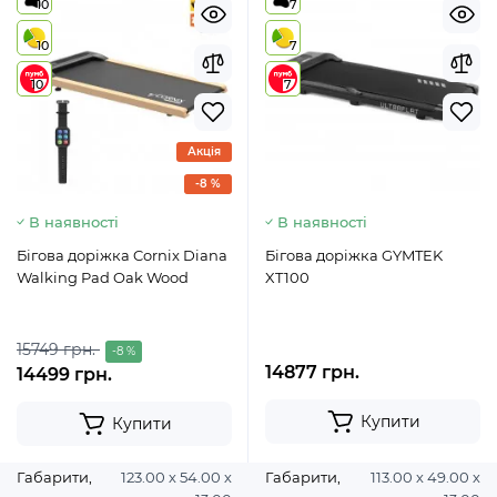
10
7
10
7
10
7
Акція
-8 %
В наявності
В наявності
Бігова доріжка Cornix Diana
Бігова доріжка GYMTEK
Walking Pad Oak Wood
XT100
15749 грн.
-8 %
14877 грн.
14499 грн.
Купити
Купити
Габарити,
123.00 х 54.00 х
Габарити,
113.00 х 49.00 х