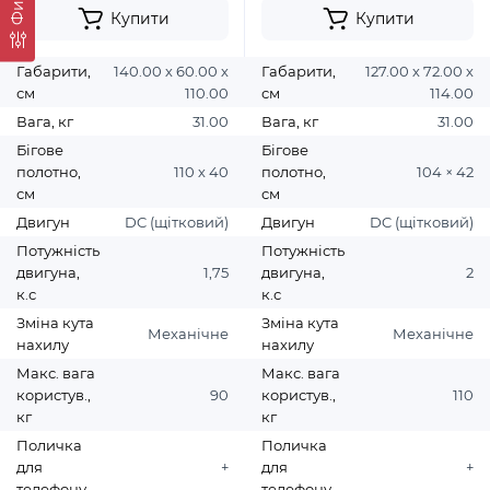
Купити
Купити
Габарити,
140.00 х 60.00 х
Габарити,
127.00 х 72.00 х
см
110.00
см
114.00
Вага, кг
31.00
Вага, кг
31.00
Бігове
Бігове
полотно,
110 х 40
полотно,
104 × 42
см
см
Двигун
DC (щітковий)
Двигун
DC (щітковий)
Потужність
Потужність
двигуна,
1,75
двигуна,
2
к.с
к.с
Зміна кута
Зміна кута
Механічне
Механічне
нахилу
нахилу
Макс. вага
Макс. вага
користув.,
90
користув.,
110
кг
кг
Поличка
Поличка
для
+
для
+
телефону
телефону