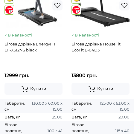
7
7
7
7
В наявності
В наявності
Бігова доріжка EnergyFIT
Бігова доріжка HouseFit
EF-X512NS black
EcoFit E-04D3
12999 грн.
13800 грн.
Купити
Купити
Габарити,
130.00 х 60.00 х
Габарити,
125.00 х 63.00 х
см
15.00
см
115.00
Вага, кг
25.00
Вага, кг
20.00
Бігове
Бігове
полотно,
100 × 41
полотно,
115 х 40