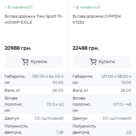
В наявності
В наявності
Бігова доріжка Trex Sport TX-
Бігова доріжка GYMTEK
400WP EXILE
XT250
20988 грн.
22488 грн.
Купити
Купити
Габарити,
130.00 х 64.00 х
Габарити,
127.00 х 58.00 х
см
111.00
см
15.00
Вага, кг
26.00
Вага, кг
26.00
Бігове
Бігове
полотно,
111,5 х 42
полотно,
107,5 × 46
см
см
Двигун
DC (щітковий)
Двигун
DC (щітковий)
Потужність
Потужність
двигуна,
1,26
двигуна,
2,5