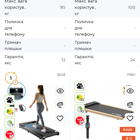
Макс. вага
Макс. вага
користув.,
90
користув.,
100
кг
кг
Поличка
Поличка
для
-
для
-
телефону
телефону
Тримач
Тримач
-
-
пляшки
пляшки
Гарантія,
Гарантія,
12
24
міс
міс
3648
71861
5
1
10
10
7
10
7
10
7
Акція
7
-8 %