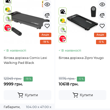
10
10
4
10
4
10
4
Акція
Акція
4
-19 %
-5 %
В наявності
В наявності
Бігова доріжка Cornix Lexi
Бігова доріжка Zipro Yougo
Walking Pad Black
12349 грн.
11176 грн.
-19 %
-5 %
9999 грн.
10618 грн.
Купити
Купити
Габарити,
104.00 х 47.00 х