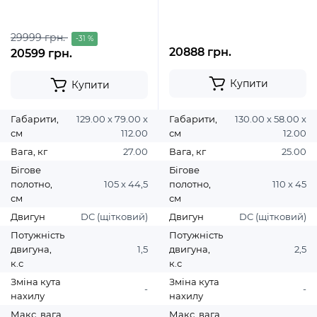
29999 грн.
-31 %
20888 грн.
20599 грн.
Купити
Купити
Габарити,
129.00 х 79.00 х
Габарити,
130.00 х 58.00 х
см
112.00
см
12.00
Вага, кг
27.00
Вага, кг
25.00
Бігове
Бігове
полотно,
105 х 44,5
полотно,
110 х 45
см
см
Двигун
DC (щітковий)
Двигун
DC (щітковий)
Потужність
Потужність
двигуна,
1,5
двигуна,
2,5
к.с
к.с
Зміна кута
Зміна кута
-
-
нахилу
нахилу
Макс. вага
Макс. вага