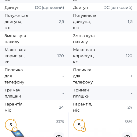
Двигун
DC (щітковий)
Двигун
DC (щітковий)
Потужність
Потужність
двигуна,
2,5
двигуна,
1,5
к.с
к.с
Зміна кута
Зміна кута
-
-
нахилу
нахилу
Макс. вага
Макс. вага
користув.,
120
користув.,
120
кг
кг
Поличка
Поличка
для
-
для
+
телефону
телефону
Тримач
Тримач
-
-
пляшки
пляшки
Гарантія,
Гарантія,
24
24
міс
міс
3376
3359
5
5
1
3