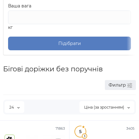
Ваша вага
кг
Підібрати
Бігові доріжки без поручнів
Фильтр
24
Ціна (за зростанням)
71863
3405
5
3