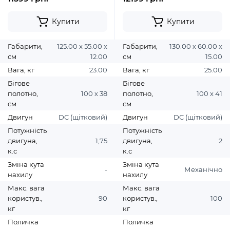
Купити
Купити
Габарити,
125.00 х 55.00 х
Габарити,
130.00 х 60.00 х
см
12.00
см
15.00
Вага, кг
23.00
Вага, кг
25.00
Бігове
Бігове
полотно,
100 х 38
полотно,
100 х 41
см
см
Двигун
DC (щітковий)
Двигун
DC (щітковий)
Потужність
Потужність
двигуна,
1,75
двигуна,
2
к.с
к.с
Зміна кута
Зміна кута
-
Механічно
нахилу
нахилу
Макс. вага
Макс. вага
користув.,
90
користув.,
100
кг
кг
Поличка
Поличка