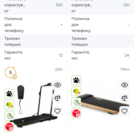
користув.,
100
користув.,
120
кг
кг
Поличка
Поличка
для
+
для
-
телефону
телефону
Тримач
Тримач
-
-
пляшки
пляшки
Гарантія,
Гарантія,
12
24
міс
міс
2592
71844
5
2
7
7
7
7
7
7
7
7