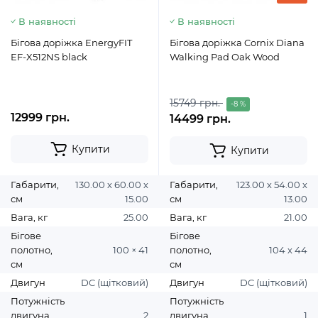
В наявності
В наявності
Бігова доріжка EnergyFIT
Бігова доріжка Cornix Diana
EF-X512NS black
Walking Pad Oak Wood
15749 грн.
-8 %
12999 грн.
14499 грн.
Купити
Купити
Габарити,
130.00 х 60.00 х
Габарити,
123.00 х 54.00 х
см
15.00
см
13.00
Вага, кг
25.00
Вага, кг
21.00
Бігове
Бігове
полотно,
100 × 41
полотно,
104 х 44
см
см
Двигун
DC (щітковий)
Двигун
DC (щітковий)
Потужність
Потужність
двигуна,
2
двигуна,
1