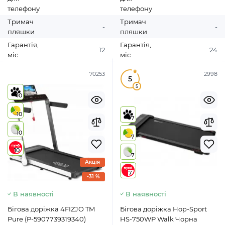
телефону
телефону
Тримач
Тримач
-
-
пляшки
пляшки
Гарантія,
Гарантія,
12
24
міс
міс
70253
2998
5
5
10
10
7
10
7
10
7
Акція
7
-31 %
В наявності
В наявності
Бігова доріжка 4FIZJO TM
Бігова доріжка Hop-Sport
Pure (P-5907739319340)
HS-750WP Walk Чорна