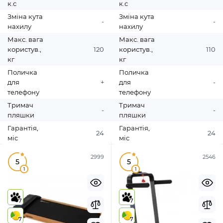
к.с
к.с
Зміна кута
Зміна кута
-
-
нахилу
нахилу
Макс. вага
Макс. вага
користув.,
120
користув.,
110
кг
кг
Поличка
Поличка
для
+
для
-
телефону
телефону
Тримач
Тримач
-
-
пляшки
пляшки
Гарантія,
Гарантія,
24
24
міс
міс
2999
2546
5
5
1
1
7
7
7
7