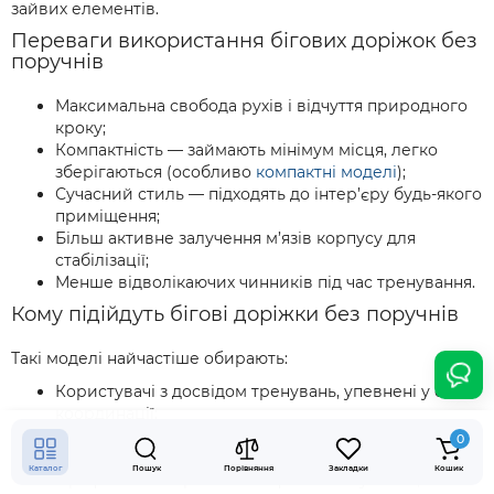
зайвих елементів.
Переваги використання бігових доріжок без
поручнів
Максимальна свобода рухів і відчуття природного
кроку;
Компактність — займають мінімум місця, легко
зберігаються (особливо
компактні моделі
);
Сучасний стиль — підходять до інтер’єру будь-якого
приміщення;
Більш активне залучення м’язів корпусу для
стабілізації;
Менше відволікаючих чинників під час тренування.
Кому підійдуть бігові доріжки без поручнів
Такі моделі найчастіше обирають:
Користувачі з досвідом тренувань, упевнені у своїй
координації;
Люди, які ведуть активний спосіб життя й цінують
0
мобільність;
Каталог
Пошук
Порівняння
Закладки
Кошик
Професійні спортсмени й фітнес-ентузіасти, яким