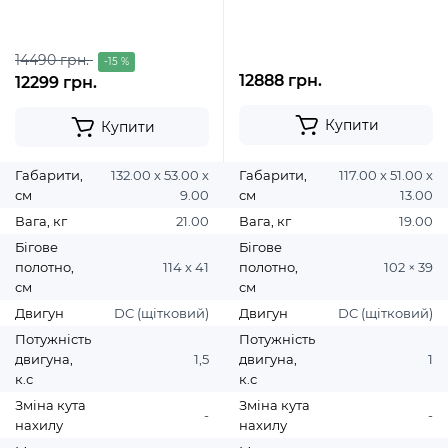
14490 грн.
-15 %
12888 грн.
12299 грн.
Купити
Купити
Габарити,
132.00 х 53.00 х
Габарити,
117.00 х 51.00 х
см
9.00
см
13.00
Вага, кг
21.00
Вага, кг
19.00
Бігове
Бігове
полотно,
114 х 41
полотно,
102 × 39
см
см
Двигун
DC (щітковий)
Двигун
DC (щітковий)
Потужність
Потужність
двигуна,
1,5
двигуна,
1
к.с
к.с
Зміна кута
Зміна кута
-
-
нахилу
нахилу