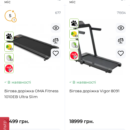
міс
міс
677
71934
5
1
10
10
10
10
10
10
10
10
В наявності
В наявності
Бігова доріжка OMA Fitness
Бігова доріжка Vigor 8091
1010EB Ultra Slim
18499 грн.
18999 грн.
Фильтр