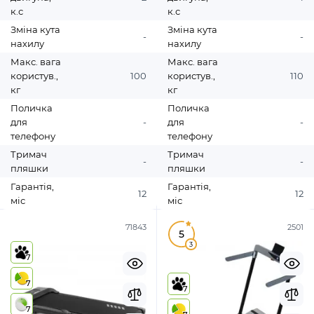
к.с
к.с
Зміна кута
Зміна кута
-
-
нахилу
нахилу
Макс. вага
Макс. вага
користув.,
100
користув.,
110
кг
кг
Поличка
Поличка
для
-
для
-
телефону
телефону
Тримач
Тримач
-
-
пляшки
пляшки
Гарантія,
Гарантія,
12
12
міс
міс
71843
2501
5
3
7
7
7
7