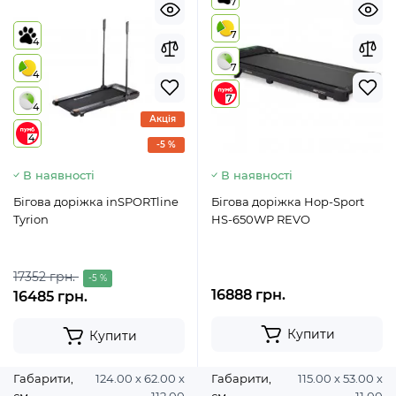
7
7
4
7
4
7
4
Акція
4
-5 %
В наявності
В наявності
Бігова доріжка inSPORTline
Бігова доріжка Hop-Sport
Tyrion
HS-650WP REVO
17352 грн.
-5 %
16888 грн.
16485 грн.
Купити
Купити
Габарити,
124.00 х 62.00 х
Габарити,
115.00 х 53.00 х