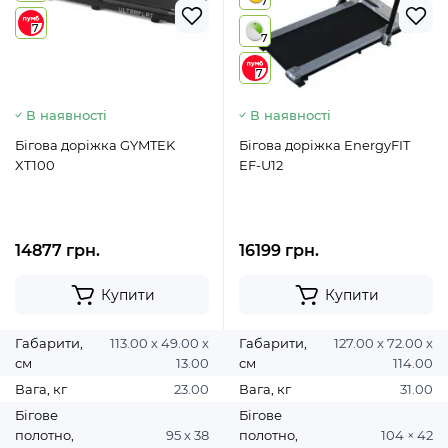
7
7
7
7
В наявності
В наявності
Бігова доріжка GYMTEK
Бігова доріжка EnergyFIT
XT100
EF-U12
14877 грн.
16199 грн.
Купити
Купити
Габарити,
113.00 х 49.00 х
Габарити,
127.00 х 72.00 х
см
13.00
см
114.00
Вага, кг
23.00
Вага, кг
31.00
Бігове
Бігове
полотно,
95 х 38
полотно,
104 × 42