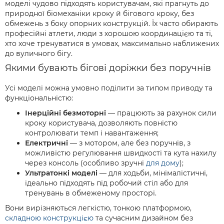
моделі чудово підходять користувачам, які прагнуть до
природної біомеханіки кроку й бігового кроку, без
обмежень з боку опорних конструкцій. Їх часто обирають
професійні атлети, люди з хорошою координацією та ті,
хто хоче тренуватися в умовах, максимально наближених
до вуличного бігу.
Якими бувають бігові доріжки без поручнів
Усі моделі можна умовно поділити за типом приводу та
функціональністю:
Інерційні безмоторні
— працюють за рахунок сили
кроку користувача, дозволяють повністю
контролювати темп і навантаження;
Електричні
— з мотором, але без поручнів, з
можливістю регулювання швидкості та кута нахилу
через консоль (особливо зручні
для дому
);
Ультратонкі моделі
— для ходьби, мінімалістичні,
ідеально підходять під робочий стіл або для
тренувань в обмеженому просторі.
Вони вирізняються легкістю, тонкою платформою,
складною конструкцією
та сучасним дизайном без