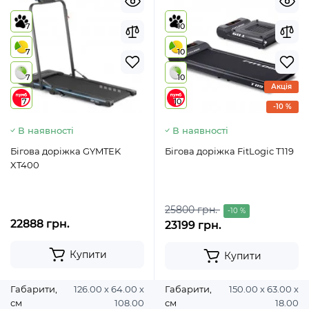
7
10
7
10
7
10
Акція
7
10
-10 %
В наявності
В наявності
Бігова доріжка GYMTEK
Бігова доріжка FitLogic T119
XT400
25800 грн.
-10 %
22888 грн.
23199 грн.
Купити
Купити
Габарити,
126.00 х 64.00 х
Габарити,
150.00 х 63.00 х
см
108.00
см
18.00