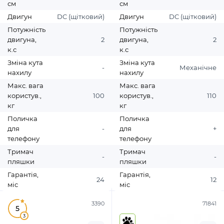
см
см
Двигун
DC (щітковий)
Двигун
DC (щітковий)
Потужність
Потужність
двигуна,
2
двигуна,
2
к.с
к.с
Зміна кута
Зміна кута
-
Механічне
нахилу
нахилу
Макс. вага
Макс. вага
користув.,
100
користув.,
110
кг
кг
Поличка
Поличка
для
-
для
+
телефону
телефону
Тримач
Тримач
-
-
пляшки
пляшки
Гарантія,
Гарантія,
24
12
міс
міс
3390
71841
5
3