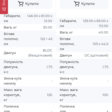
Купити
Купити
Габарити,
146.00 х 61.00 х
см
12.00
Габарити,
129.00 х 69.00 х
см
112.00
Вага, кг
30.00
Вага, кг
40.00
Бігове
полотно,
122 × 45
Бігове
см
полотно,
105 х 44,5
см
BLDC
Двигун
(безщітковий)
Двигун
DC (щітковий)
Потужність
Потужність
двигуна,
1,75
двигуна,
1,75
к.с
к.с
Зміна кута
Зміна кута
-
-
нахилу
нахилу
Макс. вага
Макс. вага
користув.,
120
користув.,
100
кг
кг
Поличка
Поличка
для
-
для
+