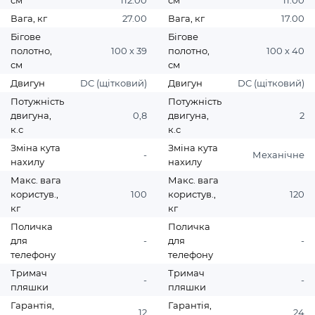
см
112.00
см
11.00
Вага, кг
27.00
Вага, кг
17.00
Бігове
Бігове
полотно,
100 х 39
полотно,
100 х 40
см
см
Двигун
DC (щітковий)
Двигун
DC (щітковий)
Потужність
Потужність
двигуна,
0,8
двигуна,
2
к.с
к.с
Зміна кута
Зміна кута
-
Механічне
нахилу
нахилу
Макс. вага
Макс. вага
користув.,
100
користув.,
120
кг
кг
Поличка
Поличка
для
-
для
-
телефону
телефону
Тримач
Тримач
-
-
пляшки
пляшки
Гарантія,
Гарантія,
12
24