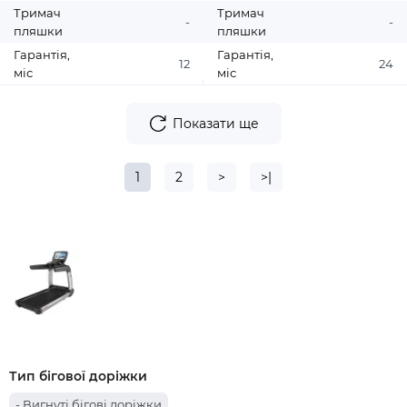
Тримач
Тримач
-
-
пляшки
пляшки
Гарантія,
Гарантія,
12
24
міс
міс
Показати ще
1
2
>
>|
Тип бігової доріжки
- Вигнуті бігові доріжки