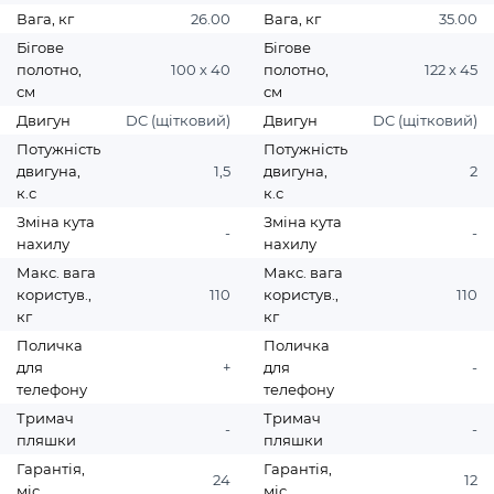
Вага, кг
26.00
Вага, кг
35.00
Бігове
Бігове
полотно,
100 х 40
полотно,
122 х 45
см
см
Двигун
DC (щітковий)
Двигун
DC (щітковий)
Потужність
Потужність
двигуна,
1,5
двигуна,
2
к.с
к.с
Зміна кута
Зміна кута
-
-
нахилу
нахилу
Макс. вага
Макс. вага
користув.,
110
користув.,
110
кг
кг
Поличка
Поличка
для
+
для
-
телефону
телефону
Тримач
Тримач
-
-
пляшки
пляшки
Гарантія,
Гарантія,
24
12
міс
міс