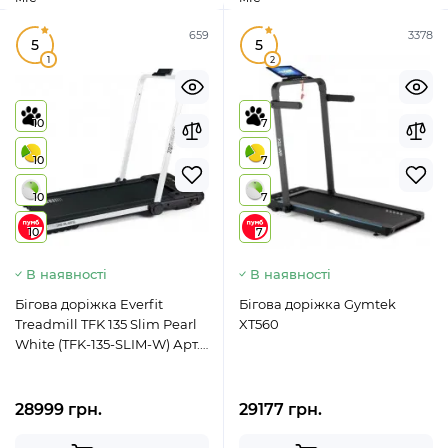
659
3378
5
5
1
2
10
7
10
7
10
7
10
7
В наявності
В наявності
Бігова доріжка Everfit
Бігова доріжка Gymtek
Treadmill TFK 135 Slim Pearl
XT560
White (TFK-135-SLIM-W) Арт.
929877
28999 грн.
29177 грн.