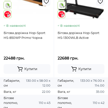
7
7
7
7
В наявності
В наявності
Бігова доріжка Hop-Sport
Бігова доріжка Hop-Sport
HS-850WP Primo Чорна
HS-1300WLB Active
22488 грн.
22688 грн.
Купити
Купити
Габарити,
130.00 х 58.00 х
Габарити,
133.00 х 76.00 х
см
12.00
см
114.00
Вага, кг
22.00
Вага, кг
35.00
Бігове
Бігове
полотно,
110 x 45
полотно,
110 х 42
см
см