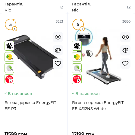
Гарантія,
Гарантія,
12
12
міс
міс
3353
3680
5
5
3
1
7
7
7
7
7
7
7
7
В наявності
В наявності
Бігова доріжка EnergyFIT
Бігова доріжка EnergyFIT
EF-P3
EF-X512NS White
11599 грн.
12199 грн.