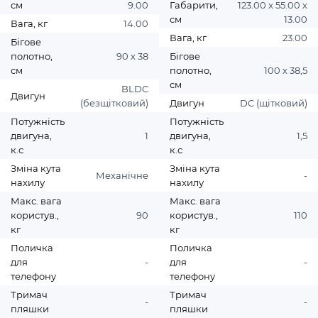
см
9.00
Габарити,
123.00 х 55.00 х
см
13.00
Вага, кг
14.00
Вага, кг
23.00
Бігове
полотно,
90 х 38
Бігове
см
полотно,
100 х 38,5
см
BLDC
Двигун
(безщітковий)
Двигун
DC (щітковий)
Потужність
Потужність
двигуна,
1
двигуна,
1,5
к.с
к.с
Зміна кута
Зміна кута
Механічне
-
нахилу
нахилу
Макс. вага
Макс. вага
користув.,
90
користув.,
110
кг
кг
Поличка
Поличка
для
-
для
-
телефону
телефону
Тримач
Тримач
-
-
пляшки
пляшки