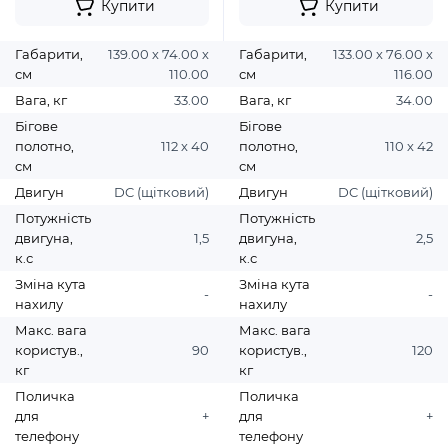
Купити
Купити
Габарити,
139.00 х 74.00 х
Габарити,
133.00 х 76.00 х
см
110.00
см
116.00
Вага, кг
33.00
Вага, кг
34.00
Бігове
Бігове
полотно,
112 х 40
полотно,
110 х 42
см
см
Двигун
DC (щітковий)
Двигун
DC (щітковий)
Потужність
Потужність
двигуна,
1,5
двигуна,
2,5
к.с
к.с
Зміна кута
Зміна кута
-
-
нахилу
нахилу
Макс. вага
Макс. вага
користув.,
90
користув.,
120
кг
кг
Поличка
Поличка
для
+
для
+
телефону
телефону