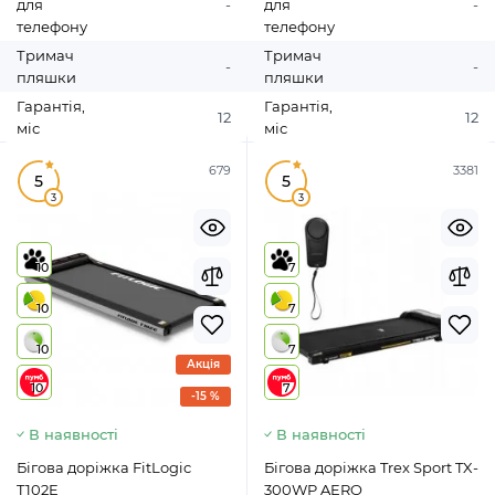
для
-
для
-
телефону
телефону
Тримач
Тримач
-
-
пляшки
пляшки
Гарантія,
Гарантія,
12
12
міс
міс
679
3381
5
5
3
3
10
7
10
7
10
7
Акція
10
7
-15 %
В наявності
В наявності
Бігова доріжка FitLogic
Бігова доріжка Trex Sport TX-
T102E
300WP AERO